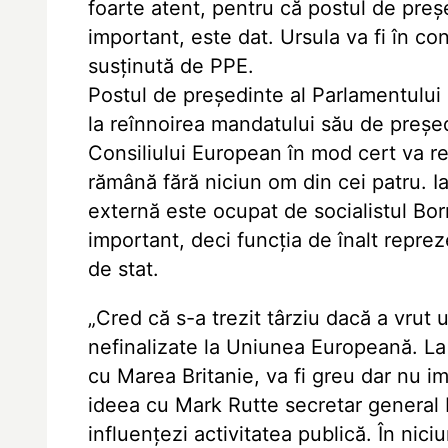
foarte atent, pentru că postul de preș
important, este dat. Ursula va fi în c
susținută de PPE.
Postul de președinte al Parlamentulu
la reînnoirea mandatului său de președ
Consiliului European în mod cert va r
rămână fără niciun om din cei patru. Ia
externă este ocupat de socialistul Borre
important, deci funcția de înalt reprez
de stat.
„Cred că s-a trezit târziu dacă a vrut 
nefinalizate la Uniunea Europeană. L
cu Marea Britanie, va fi greu dar nu i
ideea cu Mark Rutte secretar general 
influențezi activitatea publică. În nici