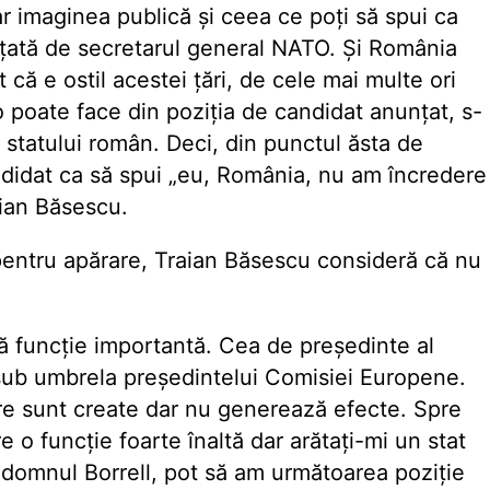
ar imaginea publică și ceea ce poți să spui ca
ențată de secretarul general NATO. Și România
că e ostil acestei țări, de cele mai multe ori
o poate face din poziția de candidat anunțat, s-
 statului român. Deci, din punctul ăsta de
andidat ca să spui „eu, România, nu am încredere
aian Băsescu.
pentru apărare, Traian Băsescu consideră că nu
ă funcție importantă. Cea de președinte al
 sub umbrela președintelui Comisiei Europene.
care sunt create dar nu generează efecte. Spre
 o funcție foarte înaltă dar arătați-mi un stat
bă „domnul Borrell, pot să am următoarea poziție