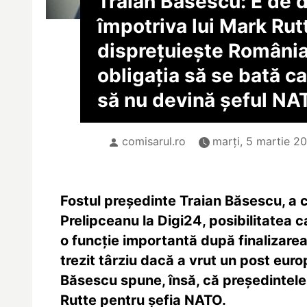
Traian Băsescu: E de d
împotriva lui Mark Rut
disprețuiește România
obligația să se bată ca
să nu devină șeful NA
comisarul.ro
marți, 5 martie 2
Fostul președinte Traian Băsescu, a 
Prelipceanu la Digi24, posibilitatea 
o funcție importantă după finalizare
trezit târziu dacă a vrut un post euro
Băsescu spune, însă, că președintele
Rutte pentru șefia NATO.