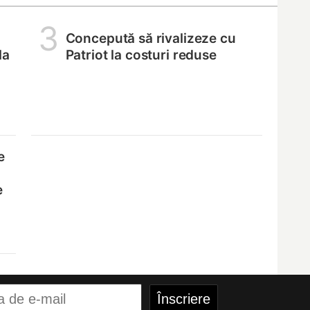
3
Concepută să rivalizeze cu
la
Patriot la costuri reduse
e
e