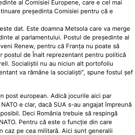
edinte al Comisiei Europene, care e cel mai
ontinuare președinta Comisiei pentru că e
i este dat. Este doamna Metsola care va merge
inte al parlamentului. Postul de președinte al
eveni Renew, pentru că Franța nu poate să
r postul de Înalt reprezentant pentru politică
ll. Socialiștii nu au niciun alt portofoliu
entant va rămâne la socialiști”, spune fostul șef
un post european. Adică jocurile aici par
a NATO e clar, dacă SUA s-au angajat împreună
mposibil. Deci România trebuie să respingă
NATO. Pentru că este o funcție din care
un caz pe cea militară. Aici sunt generalii