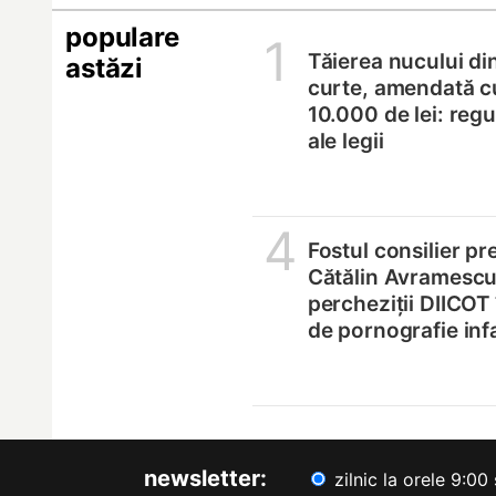
populare
1
Tăierea nucului di
astăzi
curte, amendată c
10.000 de lei: regul
ale legii
4
Fostul consilier pr
Cătălin Avramescu,
percheziții DIICOT
de pornografie infa
newsletter:
zilnic la orele 9:00 