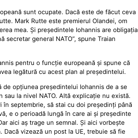
uropeană sunt ocupate. Dacă este de făcut ceva
Rutte. Mark Rutte este premierul Olandei, om
erea mea. Și președintele Iohannis are obligația
ină secretar general NATO”, spune Traian
hannis pentru o funcție europeană și spune că
vea legătură cu acest plan al președintelui.
ă de opțiunea președintelui Iohannis de a se
 sau la nivel NATO. Altă explicație nu există.
ri în septembrie, să stai cu doi președinți până
i-vă, e o perioadă lungă în care ai și președinte
. Dar aici aș trage un semnal. Și aici vorbește
Dacă vizează un post la UE, trebuie să fie