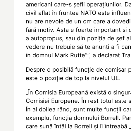
americani care-s șefii operațiunilor. D
civil aflat în fruntea NATO este influ
nu are nevoie de un om care a dovedit 
fără motiv. Asta e foarte important și 
a autopropus, sau din poziția de șef al
vedere nu trebuie să te anunți a fi c
în domnul Mark Rutte””, a declarat Tr
Despre o posibilă funcție de comisar 
este o poziție de top la nivelul UE.
„În Comisia Europeană există o singur
Comisiei Europene. În rest totul este
În al doilea rând, sunt multe funcții 
exemplu, funcția domnului Borrell. Pare
care sună întâi la Borrell și îl întrea