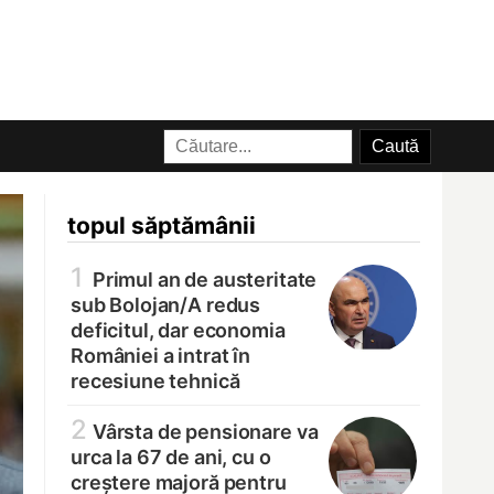
topul săptămânii
1
Primul an de austeritate
sub Bolojan/
A redus
deficitul, dar economia
României a intrat în
recesiune tehnică
2
Vârsta de pensionare va
urca la 67 de ani, cu o
creștere majoră pentru