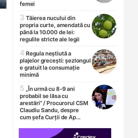
femei
3
Tăierea nucului din
propria curte, amendată cu
până la 10.000 de lei:
regulile stricte ale legii
4
Regula neștiută a
plajelor grecești: șezlongul
e gratuit la consumație
minimă
5
„În urmă cu 8-9 ani
probabil se lăsa cu
arestări” /
Procurorul CSM
Claudiu Sandu, despre
cum șefa Curții de Ap…