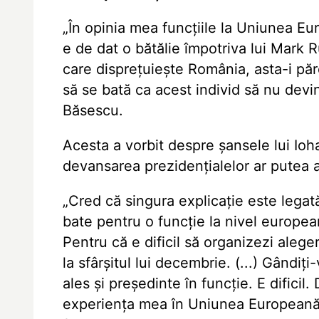
„În opinia mea funcțiile la Uniunea E
e de dat o bătălie împotriva lui Mark 
care disprețuiește România, asta-i păr
să se bată ca acest individ să nu dev
Băsescu.
Acesta a vorbit despre șansele lui Io
devansarea prezidențialelor ar putea a
„Cred că singura explicație este legat
bate pentru o funcție la nivel european
Pentru că e dificil să organizezi alege
la sfârșitul lui decembrie. (...) Gândiț
ales și președinte în funcție. E dificil
experiența mea în Uniunea Europeană. 