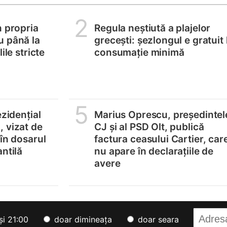
2
n propria
Regula neștiută a plajelor
u până la
grecești: șezlongul e gratuit 
ile stricte
consumație minimă
5
ezidențial
Marius Oprescu, președintel
 vizat de
CJ și al PSD Olt, publică
 în dosarul
factura ceasului Cartier, car
ntilă
nu apare în declarațiile de
avere
și 21:00
doar dimineața
doar seara