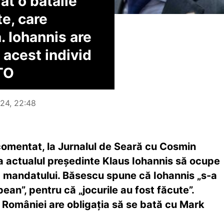
at o bătălie
te, care
. Iohannis are
 acest individ
TO
024, 22:48
comentat, la Jurnalul de Seară cu Cosmin
ca actualul președinte Klaus Iohannis să ocupe
a mandatului. Băsescu spune că Iohannis „s-a
pean”, pentru că „jocurile au fost făcute”.
 României are obligația să se bată cu Mark