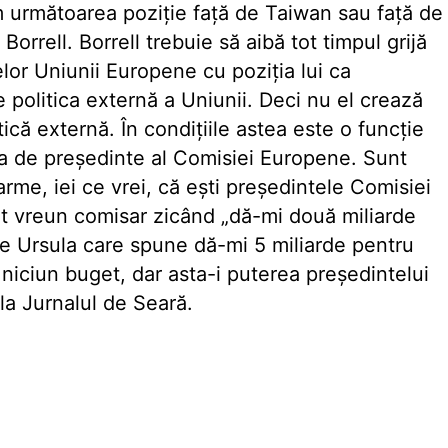
 următoarea poziție față de Taiwan sau față de
Borrell. Borrell trebuie să aibă tot timpul grijă
lor Uniunii Europene cu poziția lui ca
 politica externă a Uniunii. Deci nu el crează
tică externă. În condițiile astea este o funcție
ea de președinte al Comisiei Europene. Sunt
i arme, iei ce vrei, că ești președintele Comisiei
it vreun comisar zicând „dă-mi două miliarde
pe Ursula care spune dă-mi 5 miliarde pentru
niciun buget, dar asta-i puterea președintelui
la Jurnalul de Seară.