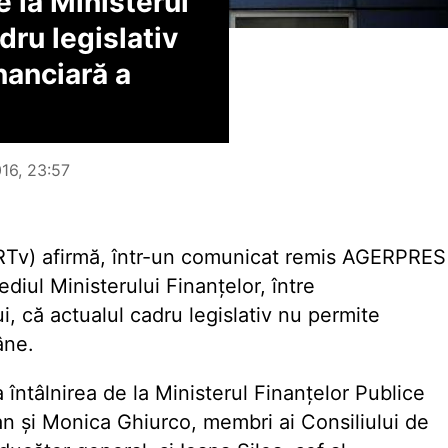
e la Ministerul
dru legislativ
nanciară a
016, 23:57
RTv) afirmă, într-un comunicat remis AGERPRES
ediul Ministerului Finanțelor, între
ui, că actualul cadru legislativ nu permite
âne.
a întâlnirea de la Ministerul Finanțelor Publice
an și Monica Ghiurco, membri ai Consiliului de