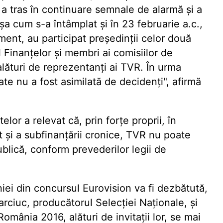
 a tras în continuare semnale de alarmă și a
șa cum s-a întâmplat și în 23 februarie a.c.,
ment, au participat președinții celor două
Finanțelor și membri ai comisiilor de
alături de reprezentanți ai TVR. În urma
utate nu a fost asimilată de decidenți", afirmă
or a relevat că, prin forțe proprii, în
t și a subfinanțării cronice, TVR nu poate
blică, conform prevederilor legii de
iei din concursul Eurovision va fi dezbătută,
arciuc, producătorul Selecției Naționale, și
omânia 2016, alături de invitații lor, se mai