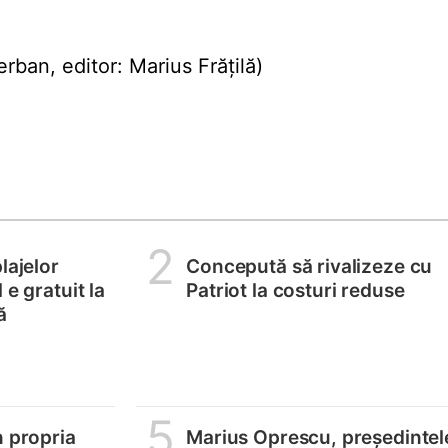
ban, editor: Marius Frățilă)
2
lajelor
Concepută să rivalizeze cu
 e gratuit la
Patriot la costuri reduse
ă
5
n propria
Marius Oprescu, președintel