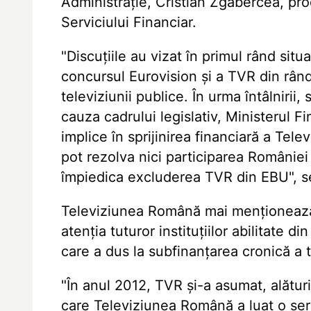
Administrație, Cristian Zgabercea, prod
Serviciului Financiar.
"Discuțiile au vizat în primul rând si
concursul Eurovision și a TVR din rând
televiziunii publice. În urma întâlnirii
cauza cadrului legislativ, Ministerul 
implice în sprijinirea financiară a Tel
pot rezolva nici participarea României
împiedica excluderea TVR din EBU", s
Televiziunea Română mai menționează 
atenția tuturor instituțiilor abilitate d
care a dus la subfinanțarea cronică a t
"În anul 2012, TVR și-a asumat, alăt
care Televiziunea Română a luat o seri