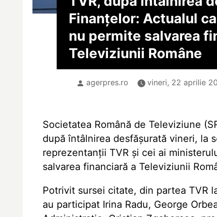
TVR, după întâlnirea d
Finanțelor: Actualul ca
nu permite salvarea fi
Televiziunii Române
agerpres.ro
vineri, 22 aprilie 2
Societatea Română de Televiziune (S
după întâlnirea desfășurată vineri, la s
reprezentanții TVR și cei ai ministerul
salvarea financiară a Televiziunii Rom
Potrivit sursei citate, din partea TVR l
au participat Irina Radu, George Orbe