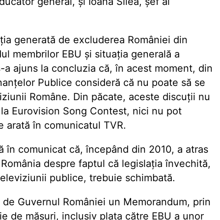
ucător general, și Ioana Silea, șef al
tuația generată de excluderea României din
ul membrilor EBU și situația generală a
, s-a ajuns la concluzia că, în acest moment, din
Finanțelor Publice consideră că nu poate să se
eviziunii Române. Din păcate, aceste discuții nu
 la Eurovision Song Contest, nici nu pot
e arată în comunicatul TVR.
în comunicat că, începând din 2010, a atras
in România despre faptul că legislația învechită,
eleviziunii publice, trebuie schimbată.
uri de Guvernul României un Memorandum, prin
e de măsuri, inclusiv plata către EBU a unor