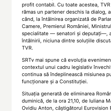
profit contabil. Cu toate acestea, TVR
rămas un partener deschis la dialog, a
când, la întâlnirea organizată de Parla
Camere, Premierul României, Ministrul 
specialitate — senatori și deputați—, 
întâlnirii, niciuna dintre soluțiile disc
TVR.
SRTv mai spune că evoluția evenimentel
contextul unui cadru legislativ învechi
continua să îndeplinească misiunea pu
funcționare și a Constituției.
Situația generată de eliminarea Român
duminică, de la ora 21,10, de Iuliana M
Ovidiu Anton, câștigătorul Eurovision R