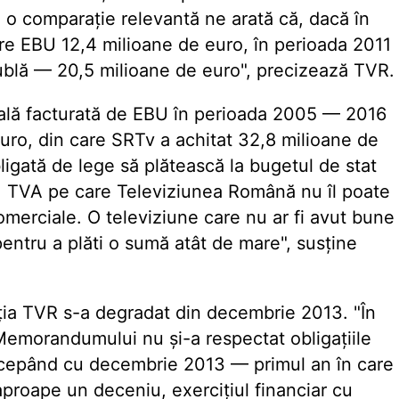
ă: o comparație relevantă ne arată că, dacă în
re EBU 12,4 milioane de euro, în perioada 2011
ublă — 20,5 milioane de euro", precizează TVR.
tală facturată de EBU în perioada 2005 — 2016
uro, din care SRTv a achitat 32,8 milioane de
igată de lege să plătească la bugetul de stat
o, TVA pe care Televiziunea Română nu îl poate
merciale. O televiziune care nu ar fi avut bune
 pentru a plăti o sumă atât de mare", susține
ația TVR s-a degradat din decembrie 2013. "În
l Memorandumului nu și-a respectat obligațiile
ncepând cu decembrie 2013 — primul an în care
aproape un deceniu, exercițiul financiar cu