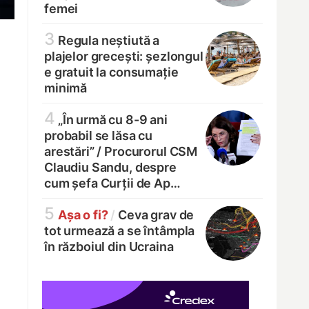
femei
3
Regula neștiută a
plajelor grecești: șezlongul
e gratuit la consumație
minimă
4
„În urmă cu 8-9 ani
probabil se lăsa cu
arestări” /
Procurorul CSM
Claudiu Sandu, despre
cum șefa Curții de Ap…
5
Așa o fi?
/
Ceva grav de
tot urmează a se întâmpla
în războiul din Ucraina