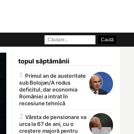
topul săptămânii
1
Primul an de austeritate
sub Bolojan/
A redus
deficitul, dar economia
României a intrat în
recesiune tehnică
2
Vârsta de pensionare va
urca la 67 de ani, cu o
creștere majoră pentru