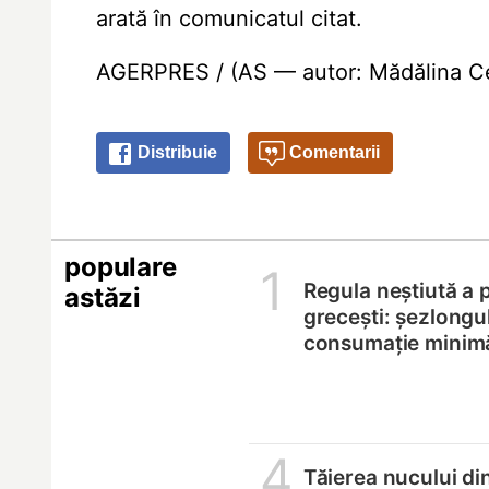
arată în comunicatul citat.
AGERPRES / (AS — autor: Mădălina Cer
Distribuie
Comentarii
populare
1
Regula neștiută a p
astăzi
grecești: șezlongul
consumație minim
4
Tăierea nucului di