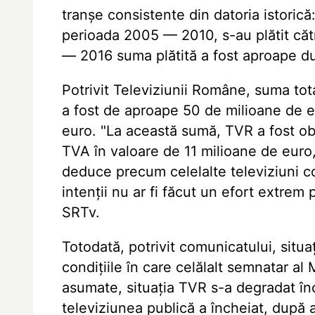
tranșe consistente din datoria istoric
perioada 2005 — 2010, s-au plătit căt
— 2016 suma plătită a fost aproape d
Potrivit Televiziunii Române, suma to
a fost de aproape 50 de milioane de e
euro. "La această sumă, TVR a fost obl
TVA în valoare de 11 milioane de eur
deduce precum celelalte televiziuni co
intenții nu ar fi făcut un efort extrem
SRTv.
Totodată, potrivit comunicatului, situ
condițiile în care celălalt semnatar a
asumate, situația TVR s-a degradat î
televiziunea publică a încheiat, după 