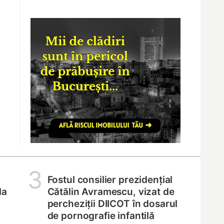
3
Fostul consilier prezidențial
la
Cătălin Avramescu, vizat de
percheziții DIICOT în dosarul
de pornografie infantilă