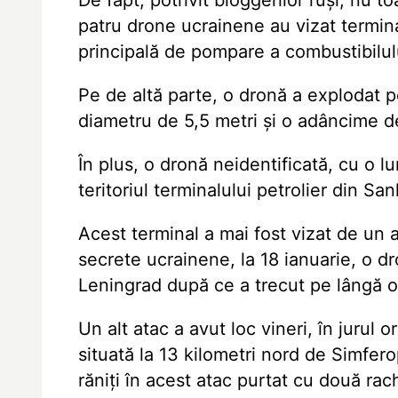
De fapt, potrivit bloggerilor ruși, nu t
patru drone ucrainene au vizat termin
principală de pompare a combustibilul
Pe de altă parte, o dronă a explodat p
diametru de 5,5 metri și o adâncime d
În plus, o dronă neidentificată, cu o 
teritoriul terminalului petrolier din S
Acest terminal a mai fost vizat de un a
secrete ucrainene, la 18 ianuarie, o dr
Leningrad după ce a trecut pe lângă o 
Un alt atac a avut loc vineri, în jurul 
situată la 13 kilometri nord de Simfero
răniți în acest atac purtat cu două rac