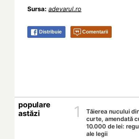
Sursa:
adevarul.ro
Distribuie
Comentarii
populare
1
Tăierea nucului di
astăzi
curte, amendată c
10.000 de lei: regul
ale legii