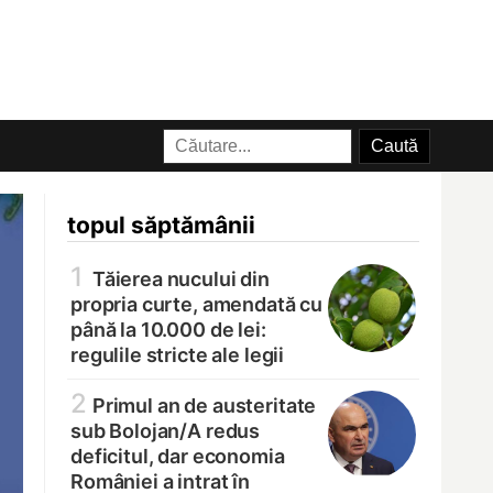
topul săptămânii
1
Tăierea nucului din
propria curte, amendată cu
până la 10.000 de lei:
regulile stricte ale legii
2
Primul an de austeritate
sub Bolojan/
A redus
deficitul, dar economia
României a intrat în