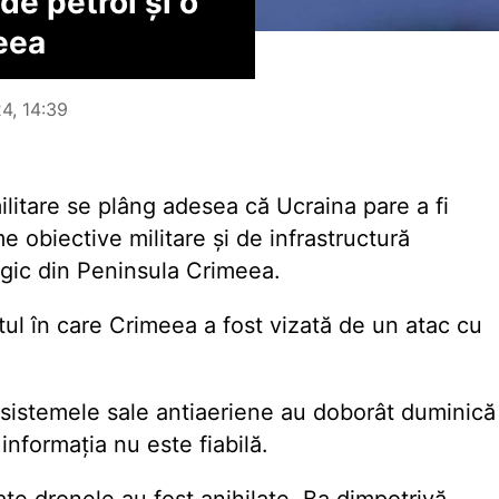
de petrol și o
eea
4, 14:39
militare se plâng adesea că Ucraina pare a fi
 obiective militare și de infrastructură
gic din Peninsula Crimeea.
tul în care Crimeea a fost vizată de un atac cu
că sistemele sale antiaeriene au doborât duminică
nformația nu este fiabilă.