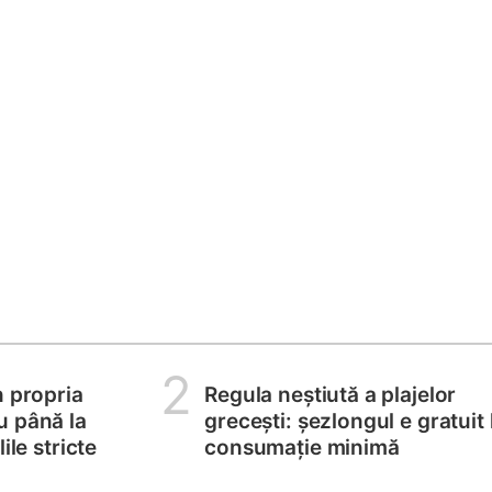
2
n propria
Regula neștiută a plajelor
u până la
grecești: șezlongul e gratuit 
ile stricte
consumație minimă