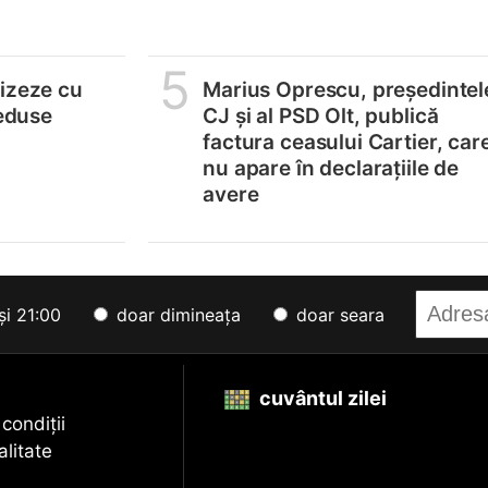
5
lizeze cu
Marius Oprescu, președintel
reduse
CJ și al PSD Olt, publică
factura ceasului Cartier, car
nu apare în declarațiile de
avere
și 21:00
doar dimineața
doar seara
cuvântul zilei
 condiții
alitate