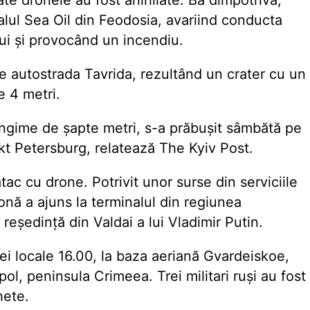
oate dronele au fost anihilate. Ba dimpotrivă,
alul Sea Oil din Feodosia, avariind conducta
ui și provocând un incendiu.
e autostrada Tavrida, rezultând un crater cu un
e 4 metri.
lungime de șapte metri, s-a prăbușit sâmbătă pe
ankt Petersburg, relatează The Kyiv Post.
tac cu drone. Potrivit unor surse din serviciile
onă a ajuns la terminalul din regiunea
reședință din Valdai a lui Vladimir Putin.
orei locale 16.00, la baza aeriană Gvardeiskoe,
pol, peninsula Crimeea. Trei militari ruși au fost
hete.