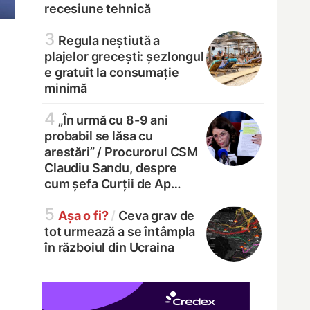
recesiune tehnică
3
Regula neștiută a
plajelor grecești: șezlongul
e gratuit la consumație
minimă
4
„În urmă cu 8-9 ani
probabil se lăsa cu
arestări” /
Procurorul CSM
Claudiu Sandu, despre
cum șefa Curții de Ap…
5
Așa o fi?
/
Ceva grav de
tot urmează a se întâmpla
în războiul din Ucraina