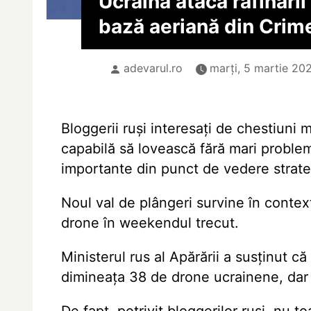
Ucraina atacă rafinării 
bază aeriană din Crim
adevarul.ro
marți, 5 martie 202
Bloggerii ruși interesați de chestiuni 
capabilă să lovească fără mari probleme
importante din punct de vedere strate
Noul val de plângeri survine în contex
drone în weekendul trecut.
Ministerul rus al Apărării a susținut 
dimineața 38 de drone ucrainene, dar i