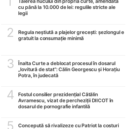
1
Tăierea nucului din propria curte, amendată
cu până la 10.000 de lei: regulile stricte ale
legii
2
Regula neștiută a plajelor grecești: șezlongul e
gratuit la consumație minimă
3
Înalta Curte a deblocat procesul în dosarul
„lovitură de stat”: Călin Georgescu și Horațiu
Potra, în judecată
4
Fostul consilier prezidențial Cătălin
Avramescu, vizat de percheziții DIICOT în
dosarul de pornografie infantilă
5
Concepută să rivalizeze cu Patriot la costuri