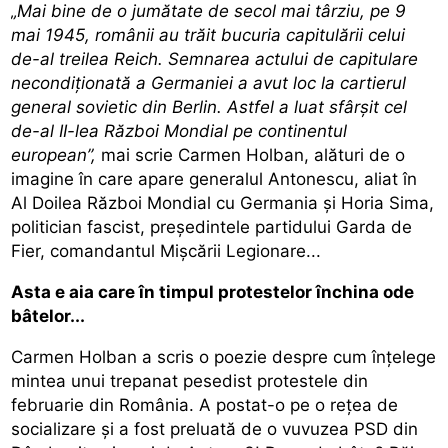
„Mai bine de o jumătate de secol mai târziu, pe 9
mai 1945, românii au trăit bucuria capitulării celui
de-al treilea Reich. Semnarea actului de capitulare
necondiţionată a Germaniei a avut loc la cartierul
general sovietic din Berlin. Astfel a luat sfârşit cel
de-al II-lea Război Mondial pe continentul
european”,
mai scrie Carmen Holban, alături de o
imagine în care apare generalul Antonescu, aliat în
Al Doilea Război Mondial cu Germania şi Horia Sima,
politician fascist, președintele partidului Garda de
Fier, comandantul Mișcării Legionare...
Asta e aia care în timpul protestelor închina ode
bâtelor...
Carmen Holban a scris o poezie despre cum înțelege
mintea unui trepanat pesedist protestele din
februarie din România. A postat-o pe o rețea de
socializare și a fost preluată de o vuvuzea PSD din