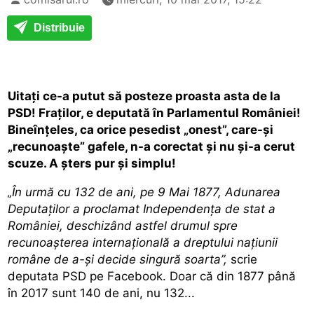
Distribuie
Uitați ce-a putut să posteze proasta asta de la
PSD! Fraților, e deputată în Parlamentul României!
Bineînțeles, ca orice pesedist „onest”, care-și
„recunoaște” gafele, n-a corectat și nu și-a cerut
scuze. A șters pur și simplu!
„În urmă cu 132 de ani, pe 9 Mai 1877, Adunarea
Deputaţilor a proclamat Independenţa de stat a
României, deschizând astfel drumul spre
recunoaşterea internaţională a dreptului naţiunii
române de a-şi decide singură soarta”,
scrie
deputata PSD pe Facebook. Doar că din 1877 până
în 2017 sunt 140 de ani, nu 132...