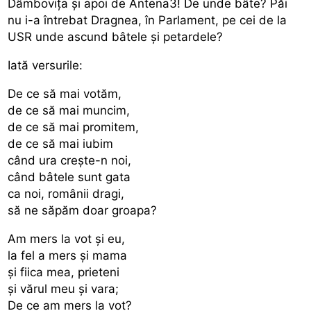
Dâmbovița și apoi de Antena3! De unde bâte? Păi
nu i-a întrebat Dragnea, în Parlament, pe cei de la
USR unde ascund bâtele și petardele?
Iată versurile:
De ce să mai votăm,
de ce să mai muncim,
de ce să mai promitem,
de ce să mai iubim
când ura crește-n noi,
când bâtele sunt gata
ca noi, românii dragi,
să ne săpăm doar groapa?
Am mers la vot și eu,
la fel a mers și mama
și fiica mea, prieteni
și vărul meu și vara;
De ce am mers la vot?