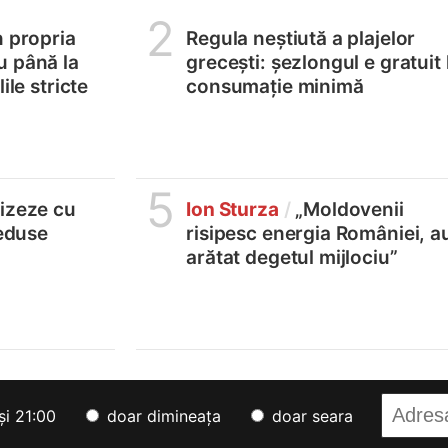
2
n propria
Regula neștiută a plajelor
u până la
grecești: șezlongul e gratuit 
ile stricte
consumație minimă
5
lizeze cu
Ion Sturza
/
„Moldovenii
reduse
risipesc energia României, a
arătat degetul mijlociu”
și 21:00
doar dimineața
doar seara