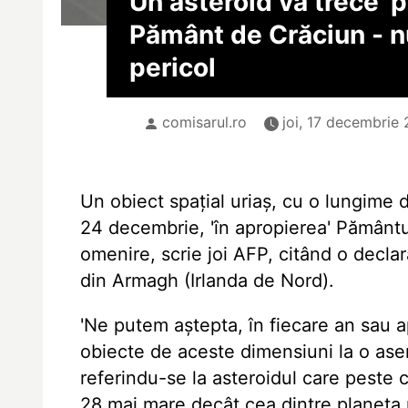
Un asteroid va trece 'p
Pământ de Crăciun - n
pericol
comisarul.ro
joi, 17 decembrie 
Un obiect spațial uriaș, cu o lungime d
24 decembrie, 'în apropierea' Pământul
omenire, scrie joi AFP, citând o decla
din Armagh (Irlanda de Nord).
'Ne putem aștepta, în fiecare an sau ap
obiecte de aceste dimensiuni la o asem
referindu-se la asteroidul care peste c
28 mai mare decât cea dintre planeta n