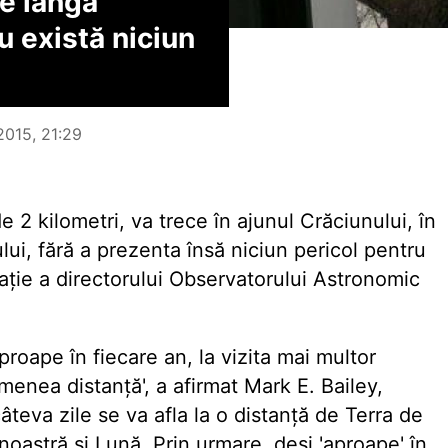
e lângă'
u există niciun
2015, 21:29
e 2 kilometri, va trece în ajunul Crăciunului, în
ui, fără a prezenta însă niciun pericol pentru
rație a directorului Observatorului Astronomic
roape în fiecare an, la vizita mai multor
enea distanță', a afirmat Mark E. Bailey,
âteva zile se va afla la o distanță de Terra de
oastră și Lună. Prin urmare, deși 'aproape' în