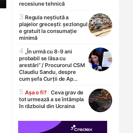
recesiune tehnică
3
Regula neștiută a
plajelor grecești: șezlongul
e gratuit la consumație
minimă
4
„În urmă cu 8-9 ani
probabil se lăsa cu
arestări” /
Procurorul CSM
Claudiu Sandu, despre
cum șefa Curții de Ap…
5
Așa o fi?
/
Ceva grav de
tot urmează a se întâmpla
în războiul din Ucraina