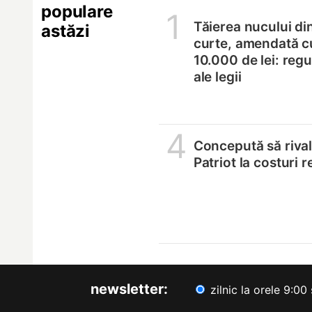
populare
1
Tăierea nucului di
astăzi
curte, amendată c
10.000 de lei: regul
ale legii
4
Concepută să riva
Patriot la costuri 
newsletter:
zilnic la orele 9:00 