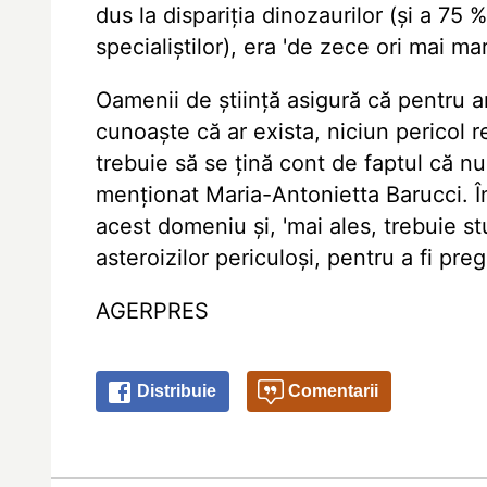
dus la dispariția dinozaurilor (și a 75
specialiștilor), era 'de zece ori mai 
Oamenii de știință asigură că pentru an
cunoaște că ar exista, niciun pericol 
trebuie să se țină cont de faptul că n
menționat Maria-Antonietta Barucci. În
acest domeniu și, 'mai ales, trebuie st
asteroizilor periculoși, pentru a fi pregă
AGERPRES
Distribuie
Comentarii