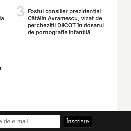
3
Fostul consilier prezidențial
la
Cătălin Avramescu, vizat de
percheziții DIICOT în dosarul
de pornografie infantilă
u