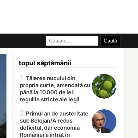
topul săptămânii
1
Tăierea nucului din
propria curte, amendată cu
până la 10.000 de lei:
regulile stricte ale legii
2
Primul an de austeritate
sub Bolojan/
A redus
deficitul, dar economia
României a intrat în