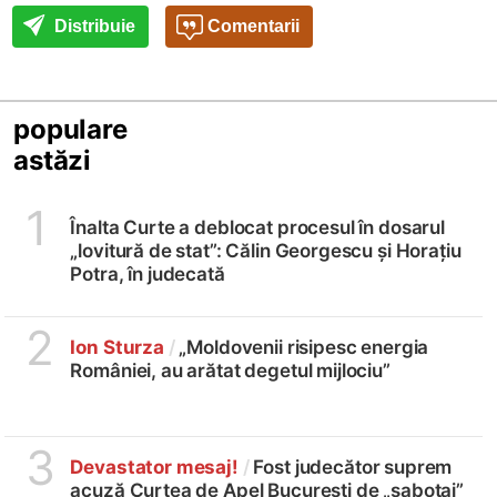
Distribuie
Comentarii
populare
astăzi
1
Înalta Curte a deblocat procesul în dosarul
„lovitură de stat”: Călin Georgescu și Horațiu
Potra, în judecată
2
Ion Sturza
/
„Moldovenii risipesc energia
României, au arătat degetul mijlociu”
3
Devastator mesaj!
/
Fost judecător suprem
acuză Curtea de Apel București de „sabotaj”