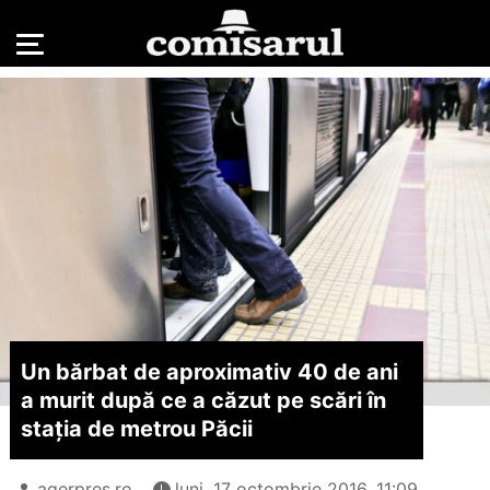
Un bărbat de aproximativ 40 de ani
a murit după ce a căzut pe scări în
stația de metrou Păcii
agerpres.ro
luni, 17 octombrie 2016, 11:09