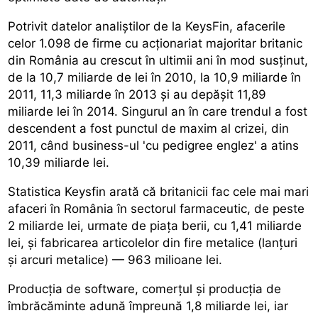
Potrivit datelor analiștilor de la KeysFin, afacerile
celor 1.098 de firme cu acționariat majoritar britanic
din România au crescut în ultimii ani în mod susținut,
de la 10,7 miliarde de lei în 2010, la 10,9 miliarde în
2011, 11,3 miliarde în 2013 și au depășit 11,89
miliarde lei în 2014. Singurul an în care trendul a fost
descendent a fost punctul de maxim al crizei, din
2011, când business-ul 'cu pedigree englez' a atins
10,39 miliarde lei.
Statistica Keysfin arată că britanicii fac cele mai mari
afaceri în România în sectorul farmaceutic, de peste
2 miliarde lei, urmate de piața berii, cu 1,41 miliarde
lei, și fabricarea articolelor din fire metalice (lanțuri
și arcuri metalice) — 963 milioane lei.
Producția de software, comerțul și producția de
îmbrăcăminte adună împreună 1,8 miliarde lei, iar