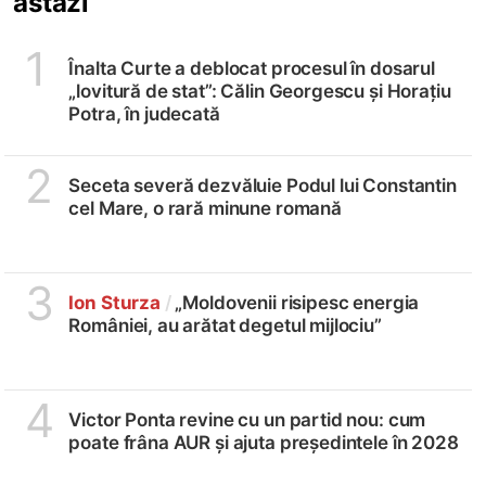
astăzi
1
Înalta Curte a deblocat procesul în dosarul
„lovitură de stat”: Călin Georgescu și Horațiu
Potra, în judecată
2
Seceta severă dezvăluie Podul lui Constantin
cel Mare, o rară minune romană
3
Ion Sturza
/
„Moldovenii risipesc energia
României, au arătat degetul mijlociu”
4
Victor Ponta revine cu un partid nou: cum
poate frâna AUR și ajuta președintele în 2028