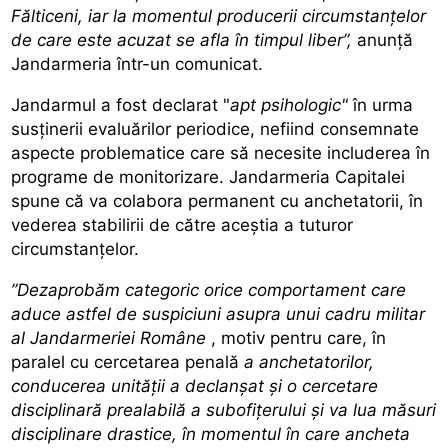
Fălticeni, iar la momentul producerii circumstanțelor
de care este acuzat se afla în timpul liber”,
anunță
Jandarmeria într-un comunicat.
Jandarmul a fost declarat "
apt psihologic"
în urma
susținerii evaluărilor periodice, nefiind consemnate
aspecte problematice care
să necesite includerea în
programe
de monitorizare. Jandarmeria Capitalei
spune că va colabora permanent cu anchetatorii, în
vederea stabilirii de către aceștia a tuturor
circumstanțelor.
”Dezaprobăm categoric orice comportament care
aduce astfel de suspiciuni asupra unui cadru militar
al Jandarmeriei Române
, motiv pentru care, în
paralel cu cercetarea penală
a anchetatorilor,
conducerea unității a declanșat și o cercetare
disciplinară prealabilă a subofițerului și va lua măsuri
disciplinare drastice, în momentul în care ancheta