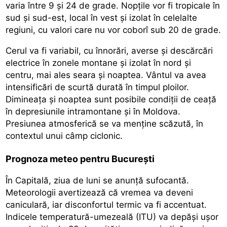
varia între 9 și 24 de grade. Nopțile vor fi tropicale în
sud și sud-est, local în vest și izolat în celelalte
regiuni, cu valori care nu vor coborî sub 20 de grade.
Cerul va fi variabil, cu înnorări,
averse și descărcări
electrice în zonele montane
și izolat în nord și
centru, mai ales seara și noaptea. Vântul va avea
intensificări de scurtă durată în timpul ploilor.
Dimineața și noaptea sunt posibile condiții de ceață
în depresiunile intramontane și în Moldova.
Presiunea atmosferică se va menține scăzută, în
contextul unui câmp ciclonic.
Prognoza meteo pentru București
În Capitală, ziua de luni se anunță sufocantă.
Meteorologii avertizează că
vremea va deveni
caniculară,
iar disconfortul termic va fi accentuat.
Indicele temperatură-umezeală (ITU) va depăși ușor