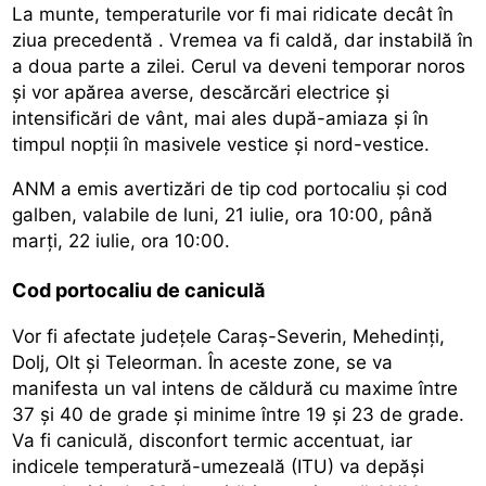
La munte,
temperaturile vor fi mai ridicate decât în
ziua precedentă
. Vremea va fi caldă, dar instabilă în
a doua parte a zilei. Cerul va deveni temporar noros
și vor apărea averse, descărcări electrice și
intensificări de vânt, mai ales după-amiaza și în
timpul nopții în masivele vestice și nord-vestice.
ANM a emis avertizări de tip cod portocaliu și cod
galben, valabile de luni, 21 iulie, ora 10:00, până
marți, 22 iulie, ora 10:00.
Cod portocaliu de caniculă
Vor fi afectate județele Caraș-Severin, Mehedinți,
Dolj, Olt și Teleorman. În aceste zone, se va
manifesta un val intens de căldură cu maxime între
37 și 40 de grade și minime între 19 și 23 de grade.
Va fi caniculă, disconfort termic accentuat, iar
indicele temperatură-umezeală (ITU) va depăși