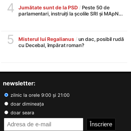
4
Jumătate sunt de la PSD
/
Peste 50 de
parlamentari, instruiți la școlile SRI și MApN...
5
Misterul lui Regalianus
/
un dac, posibil rudă
cu Decebal, împărat roman?
newsletter:
zilnic la orele 9:00 și 21:00
doar dimineața
doar seara