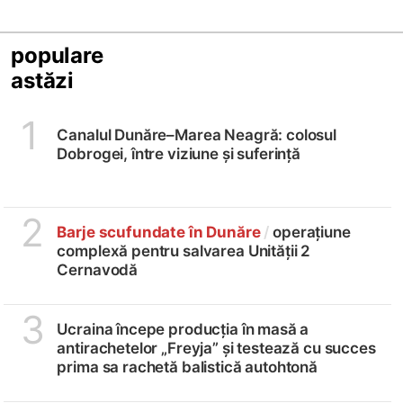
populare
astăzi
1
Canalul Dunăre–Marea Neagră: colosul
Dobrogei, între viziune și suferință
2
Barje scufundate în Dunăre
/
operațiune
complexă pentru salvarea Unității 2
Cernavodă
3
Ucraina începe producția în masă a
antirachetelor „Freyja” și testează cu succes
prima sa rachetă balistică autohtonă