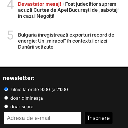
4
Devastator mesaj!
/
Fost judecător suprem
acuză Curtea de Apel București de „sabotaj”
în cazul Negoiță
5
Bulgaria înregistrează exporturi record de
energie: Un „miracol” în contextul crizei
Dunării scăzute
newsletter:
zilnic la orele 9:00 și 21:00
doar dimineața
doar seara