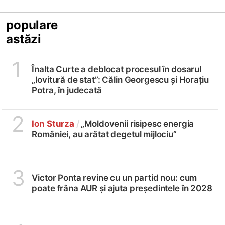
populare
astăzi
1
Înalta Curte a deblocat procesul în dosarul
„lovitură de stat”: Călin Georgescu și Horațiu
Potra, în judecată
2
Ion Sturza
/
„Moldovenii risipesc energia
României, au arătat degetul mijlociu”
3
Victor Ponta revine cu un partid nou: cum
poate frâna AUR și ajuta președintele în 2028