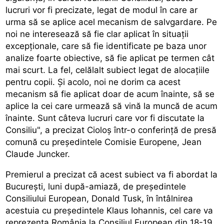
lucruri vor fi precizate, legat de modul în care ar
urma să se aplice acel mecanism de salvgardare. Pe
noi ne interesează să fie clar aplicat în situații
excepționale, care să fie identificate pe baza unor
analize foarte obiective, să fie aplicat pe termen cât
mai scurt. La fel, celălalt subiect legat de alocațiile
pentru copii. Și acolo, noi ne dorim ca acest
mecanism să fie aplicat doar de acum înainte, să se
aplice la cei care urmează să vină la muncă de acum
înainte. Sunt câteva lucruri care vor fi discutate la
Consiliu", a precizat Cioloș într-o conferință de presă
comună cu președintele Comisie Europene, Jean
Claude Juncker.
Premierul a precizat că acest subiect va fi abordat la
București, luni după-amiază, de președintele
Consiliului European, Donald Tusk, în întâlnirea
acestuia cu președintele Klaus Iohannis, cel care va
reprezenta România la Consiliul European din 18-19