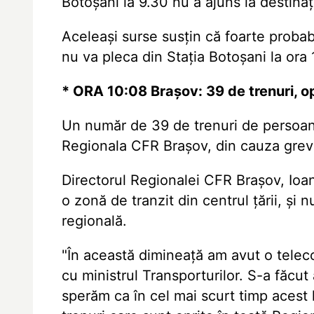
Botoșani la 9.30 nu a ajuns la destinaț
Aceleași surse susțin că foarte probab
nu va pleca din Stația Botoșani la ora 
* ORA 10:08 Brașov: 39 de trenuri, opr
Un număr de 39 de trenuri de persoane
Regionala CFR Brașov, din cauza greve
Directorul Regionalei CFR Brașov, Ioa
o zonă de tranzit din centrul țării, și
regională.
"În această dimineață am avut o teleco
cu ministrul Transporturilor. S-a făcut a
sperăm ca în cel mai scurt timp acest