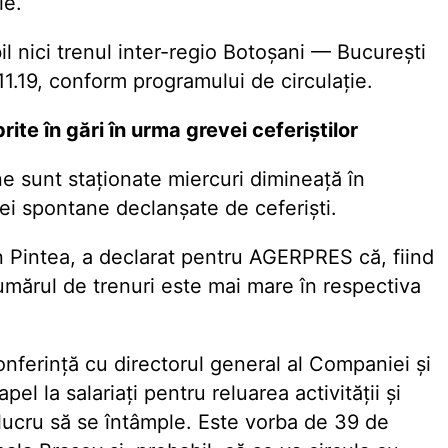
ie.
il nici trenul inter-regio Botoșani — București
11.19, conform programului de circulație.
ite în gări în urma grevei ceferiștilor
 sunt staționate miercuri dimineață în
i spontane declanșate de ceferiști.
n Pintea, a declarat pentru AGERPRES că, fiind
 numărul de trenuri este mai mare în respectiva
nferință cu directorul general al Companiei și
pel la salariați pentru reluarea activității și
 lucru să se întâmple. Este vorba de 39 de