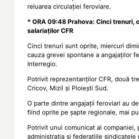
reluarea circulației feroviare.
* ORA 09:48 Prahova: Cinci trenuri, op
salariaților CFR
Cinci trenuri sunt oprite, miercuri dim
cauza grevei spontane a angajaților fer
Interregio.
Potrivit reprezentanților CFR, două tre
Cricov, Mizil și Ploiești Sud.
O parte dintre angajații feroviari au d
fiind oprite pe șapte regionale, mai p
Potrivit unui comunicat al companiei, p
administrația și federațiile sindicatel