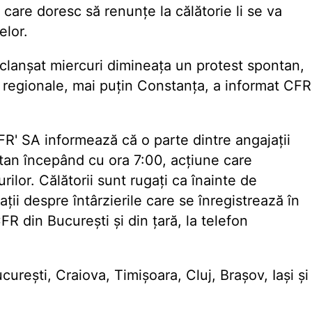
care doresc să renunțe la călătorie li se va
elor.
declanșat miercuri dimineața un protest spontan,
te regionale, mai puțin Constanța, a informat CFR
R' SA informează că o parte dintre angajații
ntan începând cu ora 7:00, acțiune care
urilor. Călătorii sunt rugați ca înainte de
ații despre întârzierile care se înregistrează în
 CFR din București și din țară, la telefon
curești, Craiova, Timișoara, Cluj, Brașov, Iași și