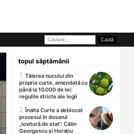
topul săptămânii
1
Tăierea nucului din
propria curte, amendată cu
până la 10.000 de lei:
regulile stricte ale legii
2
Înalta Curte a deblocat
procesul în dosarul
„lovitură de stat”: Călin
Georgescu și Horațiu