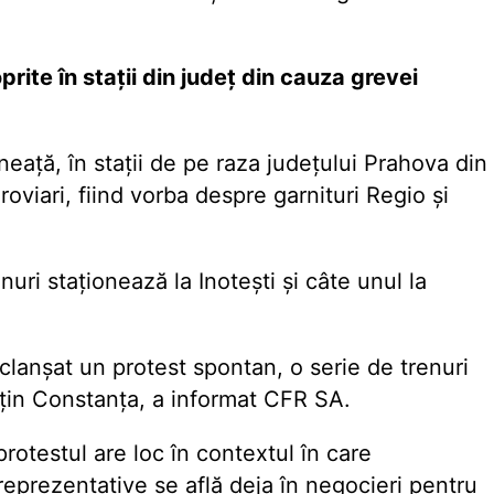
rite în stații din județ din cauza grevei
ineață, în stații de pe raza județului Prahova din
oviari, fiind vorba despre garnituri Regio și
nuri staționează la Inotești și câte unul la
eclanșat un protest spontan, o serie de trenuri
uțin Constanța, a informat CFR SA.
rotestul are loc în contextul în care
e reprezentative se află deja în negocieri pentru