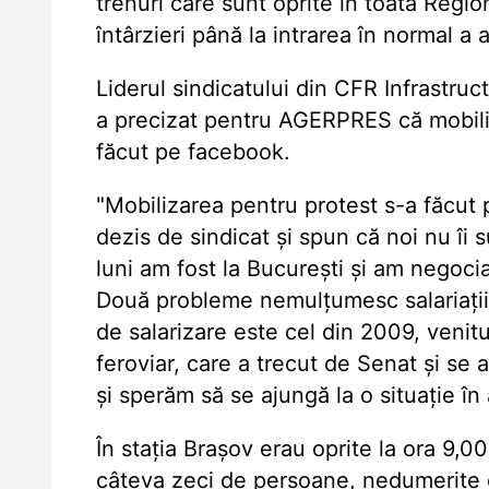
trenuri care sunt oprite în toată Regio
întârzieri până la intrarea în normal a a
Liderul sindicatului din CFR Infrastruc
a precizat pentru AGERPRES că mobiliz
făcut pe facebook.
"Mobilizarea pentru protest s-a făcut 
dezis de sindicat și spun că noi nu îi
luni am fost la București și am negoci
Două probleme nemulțumesc salariații:
de salarizare este cel din 2009, venituri
feroviar, care a trecut de Senat și se 
și sperăm să se ajungă la o situație în a
În stația Brașov erau oprite la ora 9,00
câteva zeci de persoane, nedumerite c