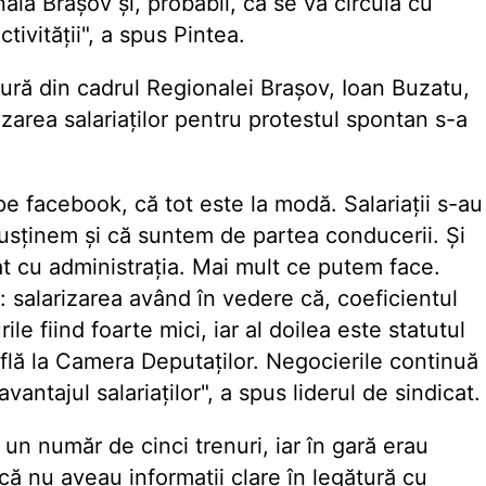
nala Brașov și, probabil, că se va circula cu
ctivității", a spus Pintea.
tură din cadrul Regionalei Brașov, Ioan Buzatu,
area salariaților pentru protestul spontan s-a
pe facebook, că tot este la modă. Salariații s-au
 susținem și că suntem de partea conducerii. Și
at cu administrația. Mai mult ce putem face.
 salarizarea având în vedere că, coeficientul
le fiind foarte mici, iar al doilea este statutul
află la Camera Deputaților. Negocierile continuă
vantajul salariaților", a spus liderul de sindicat.
 un număr de cinci trenuri, iar în gară erau
ă nu aveau informații clare în legătură cu