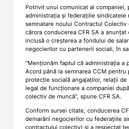
Potrivit unui comunicat al companiei, p
administrația și federațiile sindicatel
semnatare noului Contractul Colectiv
cărora conducerea CFR SA a anunțat c
inclusă o creșterea a fondului de salar
negocierilor cu partenerii sociali, în sal
"Menționăm faptul că administrația a p
Acord până la semnarea CCM pentru pe
protecție socială angajaților, relații 
legal de funcționare a companiei după
colectiv de muncă", spune CFR SA.
Conform sursei citate, conducerea CF
demarării negocierilor cu federațiile 
contractului colectiv) și a respectat 