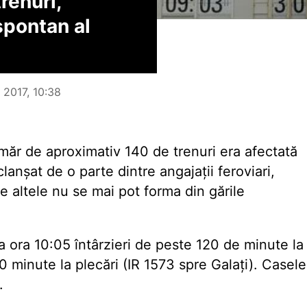
renuri,
spontan al
 2017, 10:38
ăr de aproximativ 140 de trenuri era afectată
lanșat de o parte dintre angajații feroviari,
ce altele nu se mai pot forma din gările
la ora 10:05 întârzieri de peste 120 de minute la
00 minute la plecări (IR 1573 spre Galați). Casele
.