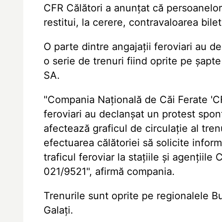
CFR Călători a anunțat că persoanelor 
restitui, la cerere, contravaloarea bilet
O parte dintre angajații feroviari au 
o serie de trenuri fiind oprite pe șap
SA.
"Compania Națională de Căi Ferate 'CF
feroviari au declanșat un protest spo
afectează graficul de circulație al tren
efectuarea călătoriei să solicite inform
traficul feroviar la stațiile și agențiile
021/9521", afirmă compania.
Trenurile sunt oprite pe regionalele Bu
Galați.