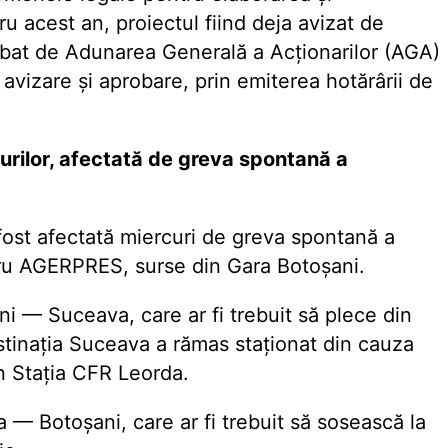
 acest an, proiectul fiind deja avizat de
robat de Adunarea Generală a Acționarilor (AGA)
e avizare și aprobare, prin emiterea hotărârii de
urilor, afectată de greva spontană a
 fost afectată miercuri de greva spontană a
ntru AGERPRES, surse din Gara Botoșani.
ni — Suceava, care ar fi trebuit să plece din
stinația Suceava a rămas staționat din cauza
n Stația CFR Leorda.
a — Botoșani, care ar fi trebuit să sosească la