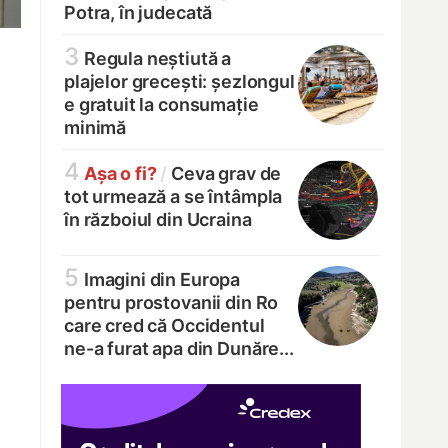
Potra, în judecată
3
Regula neștiută a
plajelor grecești: șezlongul
e gratuit la consumație
minimă
4
Așa o fi?
/
Ceva grav de
tot urmează a se întâmpla
în războiul din Ucraina
5
Imagini din Europa
pentru prostovanii din Ro
care cred că Occidentul
ne-a furat apa din Dunăre...