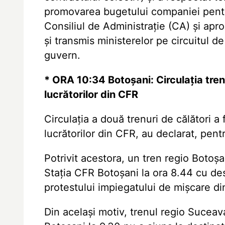
promovarea bugetului companiei pentru
Consiliul de Administrație (CA) și ap
și transmis ministerelor pe circuitul d
guvern.
* ORA 10:34 Botoșani: Circulația tren
lucrătorilor din CFR
Circulația a două trenuri de călători a
lucrătorilor din CFR, au declarat, pe
Potrivit acestora, un tren regio Botoșa
Stația CFR Botoșani la ora 8.44 cu de
protestului impiegatului de mișcare di
Din același motiv, trenul regio Suceav