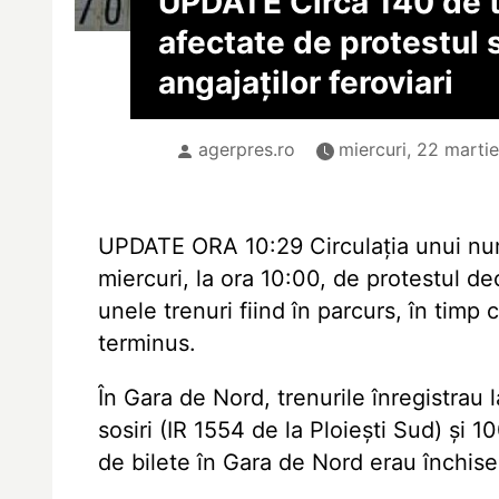
UPDATE Circa 140 de t
afectate de protestul 
angajaților feroviari
agerpres.ro
miercuri, 22 martie
UPDATE ORA 10:29 Circulația unui num
miercuri, la ora 10:00, de protestul dec
unele trenuri fiind în parcurs, în timp 
terminus.
În Gara de Nord, trenurile înregistrau 
sosiri (IR 1554 de la Ploiești Sud) și 1
de bilete în Gara de Nord erau închise