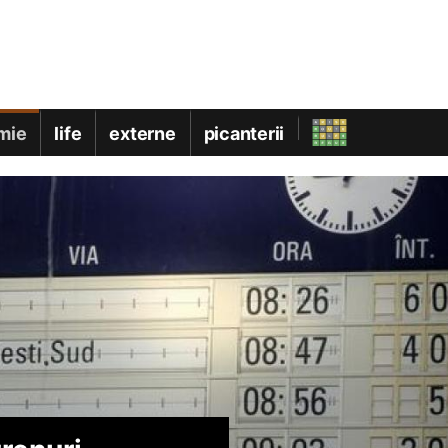
mie
life
externe
picanterii