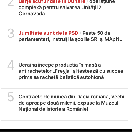
2
Barje scufundate în Dunăre
/
operațiune
complexă pentru salvarea Unității 2
Cernavodă
3
Jumătate sunt de la PSD
/
Peste 50 de
parlamentari, instruiți la școlile SRI și MApN...
4
Ucraina începe producția în masă a
antirachetelor „Freyja” și testează cu succes
prima sa rachetă balistică autohtonă
5
Contracte de muncă din Dacia romană, vechi
de aproape două milenii, expuse la Muzeul
Național de Istorie a României