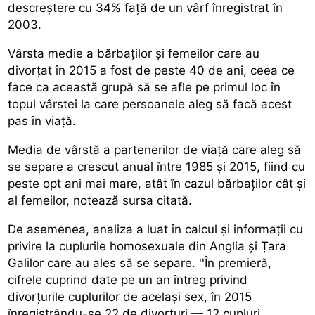
descreștere cu 34% față de un vârf înregistrat în
2003.
Vârsta medie a bărbaților și femeilor care au
divorțat în 2015 a fost de peste 40 de ani, ceea ce
face ca această grupă să se afle pe primul loc în
topul vârstei la care persoanele aleg să facă acest
pas în viață.
Media de vârstă a partenerilor de viață care aleg să
se separe a crescut anual între 1985 și 2015, fiind cu
peste opt ani mai mare, atât în cazul bărbaților cât și
al femeilor, notează sursa citată.
De asemenea, analiza a luat în calcul și informații cu
privire la cuplurile homosexuale din Anglia și Țara
Galilor care au ales să se separe. ''În premieră,
cifrele cuprind date pe un an întreg privind
divorțurile cuplurilor de același sex, în 2015
înregistrându-se 22 de divorțuri — 12 cupluri