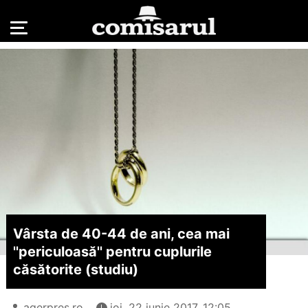
Vârsta de 40-44 de ani, cea mai
''periculoasă'' pentru cuplurile
căsătorite (studiu)
agerpres.ro
joi, 22 iunie 2017, 12:05