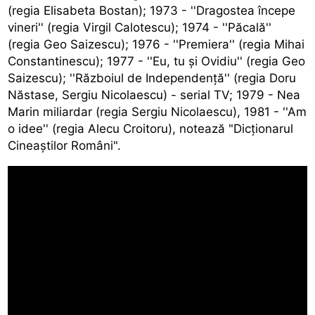
(regia Elisabeta Bostan); 1973 - ''Dragostea începe
vineri'' (regia Virgil Calotescu); 1974 - ''Păcală''
(regia Geo Saizescu); 1976 - ''Premiera'' (regia Mihai
Constantinescu); 1977 - ''Eu, tu şi Ovidiu'' (regia Geo
Saizescu); ''Războiul de Independenţă'' (regia Doru
Năstase, Sergiu Nicolaescu) - serial TV; 1979 - Nea
Marin miliardar (regia Sergiu Nicolaescu), 1981 - ''Am
o idee'' (regia Alecu Croitoru), notează "Dicţionarul
Cineaştilor Români".