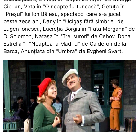
Ciprian, Veta în "O noapte furtunoasă", Getuţa în
"Preşul" lui Ion Băieşu, spectacol care s-a jucat
peste zece ani, Dany în "Ucigaş fără simbrie" de
Eugen Ionescu, Lucreţia Borgia în "Fata Morgana" de
D. Solomon, Nataşa în "Trei surori" de Cehov, Dona
Estrella în "Noaptea la Madrid" de Calderon de la
Barca, Anunţiata din "Umbra" de Evgheni Svart.