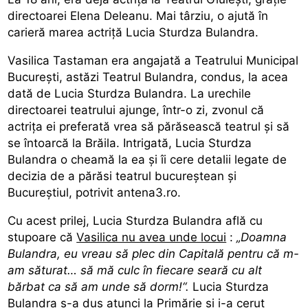
directoarei Elena Deleanu. Mai târziu, o ajută în
carieră marea actriţă Lucia Sturdza Bulandra.
Vasilica Tastaman era angajată a Teatrului Municipal
București, astăzi Teatrul Bulandra, condus, la acea
dată de Lucia Sturdza Bulandra. La urechile
directoarei teatrului ajunge, într-o zi, zvonul că
actrița ei preferată vrea să părăsească teatrul și să
se întoarcă la Brăila. Intrigată, Lucia Sturdza
Bulandra o cheamă la ea și îi cere detalii legate de
decizia de a părăsi teatrul bucureștean și
Bucureștiul, potrivit antena3.ro.
Cu acest prilej, Lucia Sturdza Bulandra află cu
stupoare că
Vasilica nu avea unde locui
:
„Doamna
Bulandra, eu vreau să plec din Capitală pentru că m-
am săturat… să mă culc în fiecare seară cu alt
bărbat ca să am unde să dorm!“.
Lucia Sturdza
Bulandra s-a dus atunci la Primărie și i-a cerut