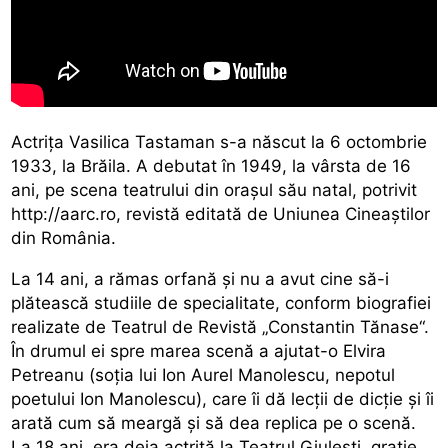
Actriţa Vasilica Tastaman s-a născut la 6 octombrie
1933, la Brăila. A debutat în 1949, la vârsta de 16
ani, pe scena teatrului din oraşul său natal, potrivit
http://aarc.ro, revistă editată de Uniunea Cineaştilor
din România.
La 14 ani, a rămas orfană şi nu a avut cine să-i
plătească studiile de specialitate, conform biografiei
realizate de Teatrul de Revistă „Constantin Tănase“.
În drumul ei spre marea scenă a ajutat-o Elvira
Petreanu (soţia lui Ion Aurel Manolescu, nepotul
poetului Ion Manolescu), care îi dă lecţii de dicţie şi îi
arată cum să meargă şi să dea replica pe o scenă.
La 18 ani, era deja actriţă la Teatrul Giuleşti, graţie