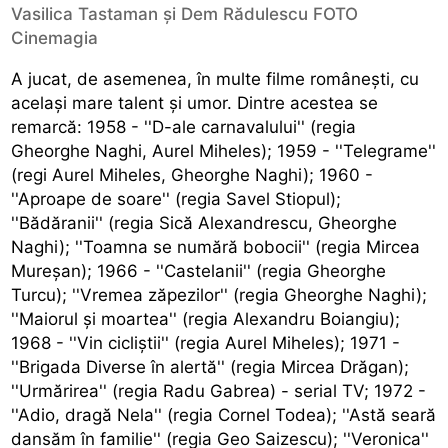
Vasilica Tastaman și Dem Rădulescu FOTO
Cinemagia
A jucat, de asemenea, în multe filme româneşti, cu
acelaşi mare talent şi umor. Dintre acestea se
remarcă: 1958 - ''D-ale carnavalului'' (regia
Gheorghe Naghi, Aurel Miheles); 1959 - ''Telegrame''
(regi Aurel Miheles, Gheorghe Naghi); 1960 -
''Aproape de soare'' (regia Savel Stiopul);
''Bădăranii'' (regia Sică Alexandrescu, Gheorghe
Naghi); ''Toamna se numără bobocii'' (regia Mircea
Mureşan); 1966 - ''Castelanii'' (regia Gheorghe
Turcu); ''Vremea zăpezilor'' (regia Gheorghe Naghi);
''Maiorul şi moartea'' (regia Alexandru Boiangiu);
1968 - ''Vin cicliştii'' (regia Aurel Miheles); 1971 -
''Brigada Diverse în alertă'' (regia Mircea Drăgan);
''Urmărirea'' (regia Radu Gabrea) - serial TV; 1972 -
''Adio, dragă Nela'' (regia Cornel Todea); ''Astă seară
dansăm în familie'' (regia Geo Saizescu); ''Veronica''