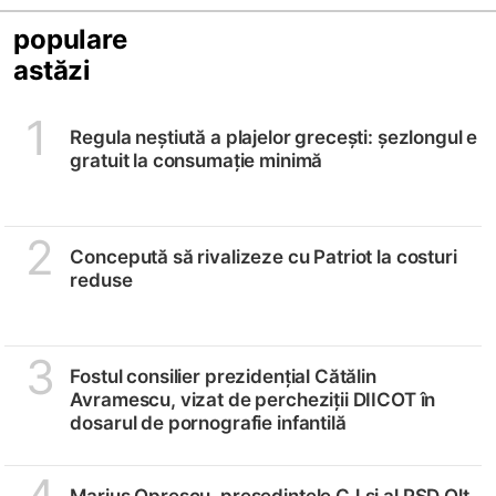
populare
astăzi
1
Regula neștiută a plajelor grecești: șezlongul e
gratuit la consumație minimă
2
Concepută să rivalizeze cu Patriot la costuri
reduse
3
Fostul consilier prezidențial Cătălin
Avramescu, vizat de percheziții DIICOT în
dosarul de pornografie infantilă