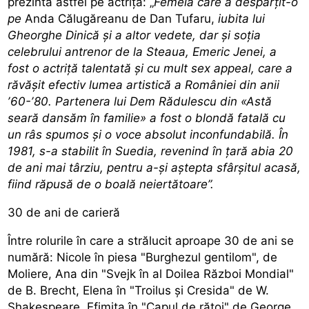
prezintă astfel pe actriță: „
Femeia care a despărțit-o
pe
Anda Călugăreanu de Dan Tufaru,
iubita lui
Gheorghe Dinică și a altor vedete, dar și soția
celebrului antrenor de la Steaua, Emeric Jenei, a
fost o actriță talentată și cu mult sex appeal, care a
răvășit efectiv lumea artistică a României din anii
ʼ60-ʼ80. Partenera lui Dem Rădulescu din «Astă
seară dansăm în familie» a fost o blondă fatală cu
un râs spumos și o voce absolut inconfundabilă. În
1981, s-a stabilit în Suedia, revenind în țară abia 20
de ani mai târziu, pentru a-și aștepta sfârșitul acasă,
fiind răpusă de o boală neiertătoare”.
30 de ani de carieră
Între rolurile în care a strălucit aproape 30 de ani se
numără: Nicole în piesa "Burghezul gentilom", de
Moliere, Ana din "Svejk în al Doilea Război Mondial"
de B. Brecht, Elena în "Troilus şi Cresida" de W.
Shakespeare, Efimiţa în "Capul de răţoi" de George