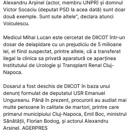
Alexandru Arşinel (actor, membru UNPR) şi domnul
Victor Socaciu (deputat PSD la acea dată) sunt doar
două exemple. Sunt sute altele", declara atunci
Voiculescu.
Medicul Mihai Lucan este cercetat de DIICOT într-un
dosar de delapidare cu un prejudiciu de 5 milioane
lei, el fiind suspectat, printre altele, că a transferat
ilegal la clinica sa privată aparatură ce aparţinea
Institutului de Urologie şi Transplant Renal Cluj-
Napoca.
Dosarul a fost deschis de DIICOT în baza unui
denunţ formulat de deputatul USR Emanuel
Ungureanu. Până în prezent, procurorii au audiat mai
multe persoane în calitate de martori, printre care
primarul municipiului Cluj-Napoca, Emil Boc, ministrul
Sănătăţii, Florian Bodog, şi actorul Alexandru
Arşinel. AGERPRES