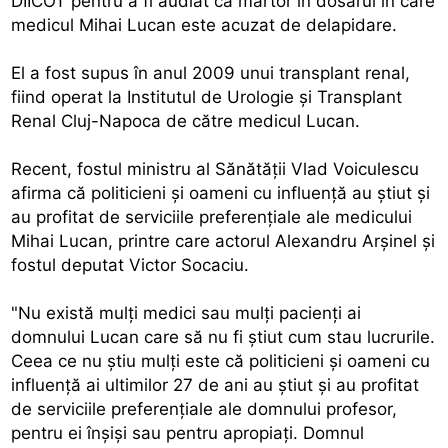
DIICOT pentru a fi audiat ca martor în dosarul în care
medicul Mihai Lucan este acuzat de delapidare.
El a fost supus în anul 2009 unui transplant renal,
fiind operat la Institutul de Urologie şi Transplant
Renal Cluj-Napoca de către medicul Lucan.
Recent, fostul ministru al Sănătăţii Vlad Voiculescu
afirma că politicieni şi oameni cu influenţă au ştiut şi
au profitat de serviciile preferenţiale ale medicului
Mihai Lucan, printre care actorul Alexandru Arşinel şi
fostul deputat Victor Socaciu.
"Nu există mulţi medici sau mulţi pacienţi ai
domnului Lucan care să nu fi ştiut cum stau lucrurile.
Ceea ce nu ştiu mulţi este că politicieni şi oameni cu
influenţă ai ultimilor 27 de ani au ştiut şi au profitat
de serviciile preferenţiale ale domnului profesor,
pentru ei înşişi sau pentru apropiaţi. Domnul