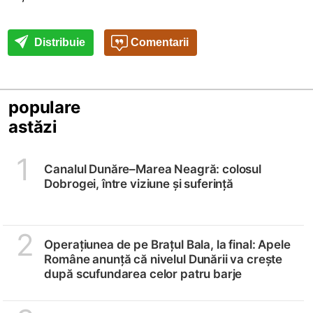
Distribuie
Comentarii
populare
astăzi
1
Canalul Dunăre–Marea Neagră: colosul
Dobrogei, între viziune și suferință
2
Operațiunea de pe Brațul Bala, la final: Apele
Române anunță că nivelul Dunării va crește
după scufundarea celor patru barje