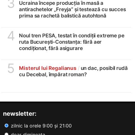
3
Ucraina începe producția în masă a
antirachetelor „Freyja” și testează cu succes
prima sa rachetă balistică autohtonă
4
Noul tren PESA, testat în condiții extreme pe
ruta București-Constanța: fără aer
condiționat, fără asigurare
5
Misterul lui Regalianus
/
un dac, posibil rudă
cu Decebal, împărat roman?
newsletter:
zilnic la orele 9:00 și 21:00
doar dimineața