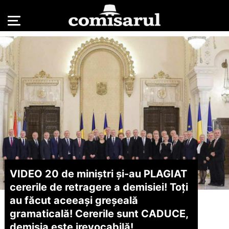
VIDEO 20 de miniștri și-au PLAGIAT
cererile de retragere a demisiei! Toți
au făcut aceeași greșeală
gramaticală! Cererile sunt CADUCE,
demisia este irevocabilă!