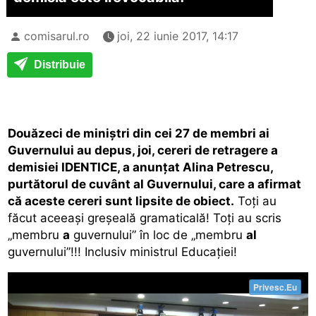
comisarul.ro
joi, 22 iunie 2017, 14:17
Distribuie
Douăzeci de miniştri din cei 27 de membri ai
Guvernului au depus, joi, cereri de retragere a
demisiei IDENTICE, a anunţat Alina Petrescu,
purtătorul de cuvânt al Guvernului, care a afirmat
că aceste cereri sunt lipsite de obiect.
Toți au
făcut aceeași greșeală gramaticală! Toți au scris
„membru
a
guvernului” în loc de „membru
al
guvernului”!!! Inclusiv ministrul Educației!