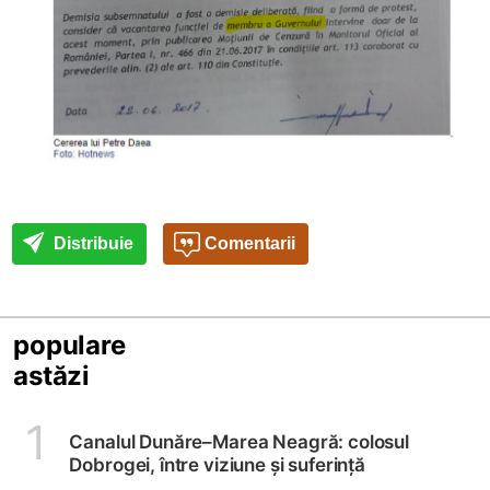
Distribuie
Comentarii
populare
astăzi
1
Canalul Dunăre–Marea Neagră: colosul
Dobrogei, între viziune și suferință