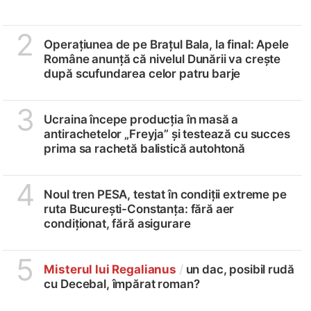
2
Operațiunea de pe Brațul Bala, la final: Apele
Române anunță că nivelul Dunării va crește
după scufundarea celor patru barje
3
Ucraina începe producția în masă a
antirachetelor „Freyja” și testează cu succes
prima sa rachetă balistică autohtonă
4
Noul tren PESA, testat în condiții extreme pe
ruta București-Constanța: fără aer
condiționat, fără asigurare
5
Misterul lui Regalianus
/
un dac, posibil rudă
cu Decebal, împărat roman?