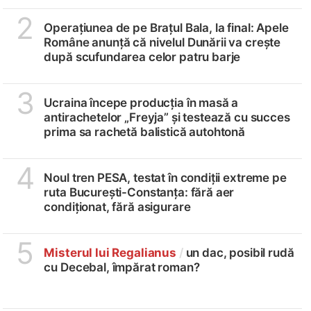
2
Operațiunea de pe Brațul Bala, la final: Apele
Române anunță că nivelul Dunării va crește
după scufundarea celor patru barje
3
Ucraina începe producția în masă a
antirachetelor „Freyja” și testează cu succes
prima sa rachetă balistică autohtonă
4
Noul tren PESA, testat în condiții extreme pe
ruta București-Constanța: fără aer
condiționat, fără asigurare
5
Misterul lui Regalianus
/
un dac, posibil rudă
cu Decebal, împărat roman?