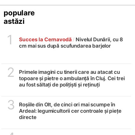
populare
astăzi
1
Succes la Cernavodă
/
Nivelul Dunării, cu 8
cm mai sus după scufundarea barjelor
2
Primele imagini cu tinerii care au atacat cu
topoare și pietre o ambulanță în Cluj. Cei trei
au fost săltați de polițiști și reținuți
3
Roșiile din Olt, de cinci ori mai scumpe în
Ardeal: legumicultorii cer controale și piețe
directe