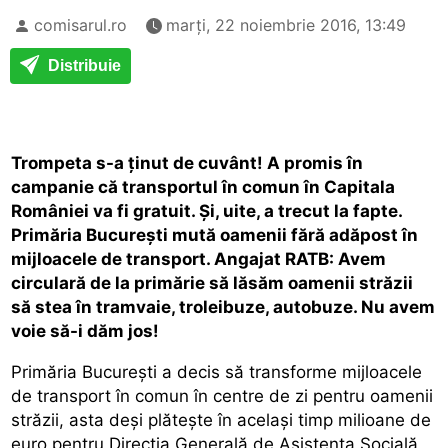
comisarul.ro
marți, 22 noiembrie 2016, 13:49
Distribuie
Trompeta s-a ținut de cuvânt! A promis în
campanie că transportul în comun în Capitala
României va fi gratuit. Și, uite, a trecut la fapte.
Primăria București mută oamenii fără adăpost în
mijloacele de transport. Angajat RATB: Avem
circulară de la primărie să lăsăm oamenii străzii
să stea în tramvaie, troleibuze, autobuze. Nu avem
voie să-i dăm jos!
Primăria București a decis să transforme mijloacele
de transport în comun în centre de zi pentru oamenii
străzii, asta deși plătește în același timp milioane de
euro pentru Direcția Generală de Asistenta Socială