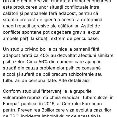
Un alt efect al deciziei ciudate a Primăriei București
este producerea unor situații conflictuale între
călători și persoanele fără adăpost, pentru că
situația precară de igienă a acestora determină
uneori reacții agresive ale călătorilor. Astfel de
conflicte spontane pot degebera grav și expun
ambele părți la situații extrem de periculoase.
Un studiu privind bolile psihice la oamenii fără
adăpost arată că 40% au dezvoltat afecțiuni similare
psihozelor. Circa 56% din oamenii care ajung în
stradă din cauza problemelor psihice consumă
alcool și suferă de boli precum schizofrenie sau
tulburări de personalitate. Alte detalii aici!
Conform studiului ”Intervențiile la grupurile
vulnerabile reprezintă cheia eradicării tuberculozei în
Europa”, publicat în 2016, al Centrului European
pentru Prevenirea Bolilor care viza evolutia cazurilor
de TBC, incidența imbolnăvirilor de acest tip la