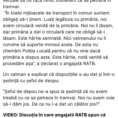
verbale să nu facă nimic indiferent ce se petrece în
tramvai.
”În toate mijloacele de transport în comun suntem
obligați să-i ținem. Luați legătura cu primăria, noi
avem circulară venită de la primărie. Noi nu îi lăsam,
dar primăria a dat o circulară care ne obligă să-i
lăsam. Este hârtie semnată. Nici vatmanului nu îi
convine să suporte mirosul acela. De asta nu
chemăm Poliția Locală pentru că nu vine dacă
primăria a dispus asta. Este hârtie, notă venită să
procedăm așa”, a declarat o angajată RATB.
Un vatman a explicat că dispozițiile s-au dat și într-o
ședință cu șeful de deopu:
”Șeful de depou ne-a spus la ședință să nu avem
treabă cu ce se petrece în tramvai. Noi nu avem voie
să-i dăm jos. De ce nu l-a dat un călător jos?”.
VIDEO: Discuția în care angajatii RATB spun că