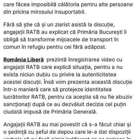
care făcea imposibilă călătoria pentru alte persoane
din pricina mirosului insuportabil.
Fără să știe că și un ziarist asistă la discuție,
angajații RATB au explicat că Primăria București îi
obligă să transforme mijoacele de transport în
comun în refugiu pentru cei fără adăpost.
România Liberă
prezintă înregistrarea video cu
angajații RATB care explică situația, pentru a nu
exista niciun dubiu cu privire la autenticitatea
acestei discuții. Însă vom prezenta această discuție
într-o manieră care să protejeze identitatea
lucrătorilor RATB, pentru ca aceștia să nu fie abuziv
sancționați după ce au dezvăluit decizia cel puțin
ciudată impusă de Primăria Generală.
Angajații RATB au mai povestit că s-a făcut chiar și
o ședință cu șeful de depou care le-a dat dispoziții