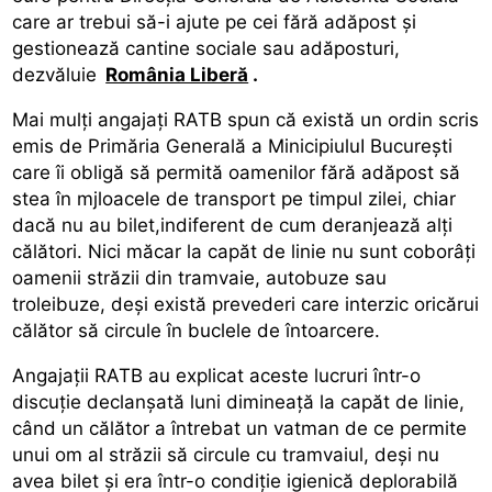
care ar trebui să-i ajute pe cei fără adăpost și
gestionează cantine sociale sau adăposturi,
dezvăluie
România Liberă
.
Mai mulți angajați RATB spun că există un ordin scris
emis de Primăria Generală a MinicipiuluI București
care îi obligă să permită oamenilor fără adăpost să
stea în mjloacele de transport pe timpul zilei, chiar
dacă nu au bilet,indiferent de cum deranjează alți
călători. Nici măcar la capăt de linie nu sunt coborâți
oamenii străzii din tramvaie, autobuze sau
troleibuze, deși există prevederi care interzic oricărui
călător să circule în buclele de întoarcere.
Angajații RATB au explicat aceste lucruri într-o
discuție declanșată luni dimineață la capăt de linie,
când un călător a întrebat un vatman de ce permite
unui om al străzii să circule cu tramvaiul, deși nu
avea bilet și era într-o condiție igienică deplorabilă