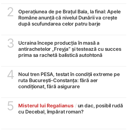
2
Operațiunea de pe Brațul Bala, la final: Apele
Române anunță că nivelul Dunării va crește
după scufundarea celor patru barje
3
Ucraina începe producția în masă a
antirachetelor „Freyja” și testează cu succes
prima sa rachetă balistică autohtonă
4
Noul tren PESA, testat în condiții extreme pe
ruta București-Constanța: fără aer
condiționat, fără asigurare
5
Misterul lui Regalianus
/
un dac, posibil rudă
cu Decebal, împărat roman?