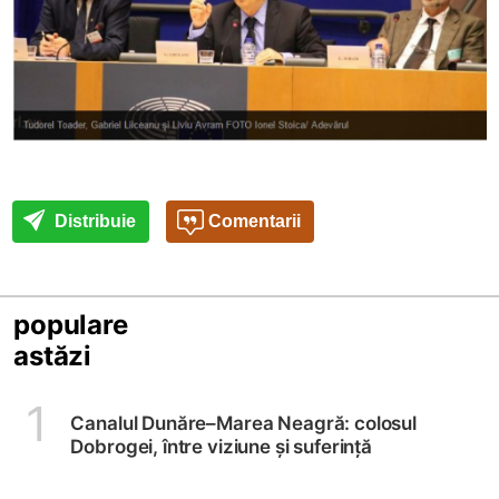
Distribuie
Comentarii
populare
astăzi
1
Canalul Dunăre–Marea Neagră: colosul
Dobrogei, între viziune și suferință