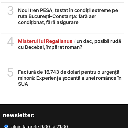
3
Noul tren PESA, testat în condiții extreme pe
ruta București-Constanța: fără aer
condiționat, fără asigurare
4
Misterul lui Regalianus
/
un dac, posibil rudă
cu Decebal, împărat roman?
5
Factură de 16.743 de dolari pentru o urgență
minoră: Experiența șocantă a unei românce în
SUA
newsletter:
zilnic la orele 9:00 și 21:00