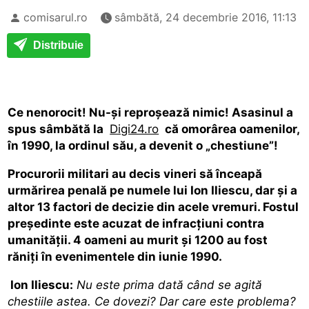
comisarul.ro
sâmbătă, 24 decembrie 2016, 11:13
Distribuie
Ce nenorocit! Nu-și reproșează nimic! Asasinul a
spus sâmbătă la
Digi24.ro
că omorârea oamenilor,
în 1990, la ordinul său, a devenit o „chestiune”!
Procurorii militari au decis vineri să înceapă
urmărirea penală pe numele lui Ion Iliescu, dar şi a
altor 13 factori de decizie din acele vremuri. Fostul
preşedinte este acuzat de infracţiuni contra
umanităţii. 4 oameni au murit şi 1200 au fost
răniţi în evenimentele din iunie 1990.
Ion Iliescu:
Nu este prima dată când se agită
chestiile astea. Ce dovezi? Dar care este problema?