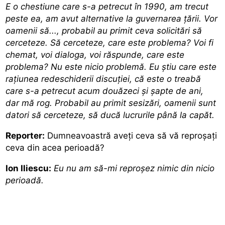
E o chestiune care s-a petrecut în 1990, am trecut
peste ea, am avut alternative la guvernarea ţării. Vor
oamenii să..., probabil au primit ceva solicitări să
cerceteze. Să cerceteze, care este problema? Voi fi
chemat, voi dialoga, voi răspunde, care este
problema? Nu este nicio problemă. Eu ştiu care este
raţiunea redeschiderii discuţiei, că este o treabă
care s-a petrecut acum douăzeci şi şapte de ani,
dar mă rog. Probabil au primit sesizări, oamenii sunt
datori să cerceteze, să ducă lucrurile până la capăt.
Reporter:
Dumneavoastră aveţi ceva să vă reproşaţi
ceva din acea perioadă?
Ion Iliescu:
Eu nu am să-mi reproşez nimic din nicio
perioadă.