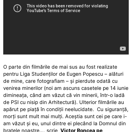
O parte din filmările de mai sus au fost realizate
pentru Liga Studenţilor de Eugen Popescu – alături
de mine, care fotografiam – şi pierdute odată cu
venirea minerilor (noi am ascuns casetele pe 14 iunie
dimineaţa, când am văzut că vin minerii, într-o ladă
de PSI cu nisip din Arhitectură). Ulterior filmările au
apărut pe piaţă în condiţii neelucidate. Cu siguranţă,
morţi sunt mult mai mulţi. Aceştia sunt cei pe care i-
am văzut şi eu, unul dintre ei plecând la Domnul din
braţele noastre…, scrie
Victor Roncea pe