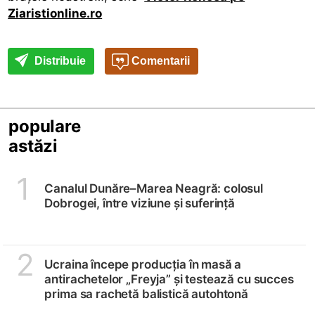
Ziaristionline.ro
Distribuie
Comentarii
populare
astăzi
1
Canalul Dunăre–Marea Neagră: colosul
Dobrogei, între viziune și suferință
2
Ucraina începe producția în masă a
antirachetelor „Freyja” și testează cu succes
prima sa rachetă balistică autohtonă