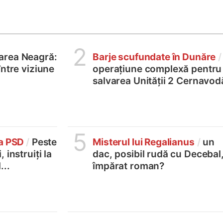
2
area Neagră:
Barje scufundate în Dunăre
/
între viziune
operațiune complexă pentru
salvarea Unității 2 Cernavod
5
la PSD
/
Peste
Misterul lui Regalianus
/
un
 instruiți la
dac, posibil rudă cu Decebal
...
împărat roman?