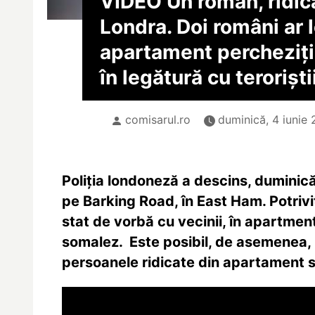
VIDEO Un român, ridica
Londra. Doi români ar l
apartament percheziți
în legătură cu teroriști
comisarul.ro
duminică, 4 iunie 
Poliția londoneză a descins, duminică
pe Barking Road, în East Ham. Potrivit
stat de vorbă cu vecinii, în apartment
somalez. Este posibil, de asemenea, p
persoanele ridicate din apartament s