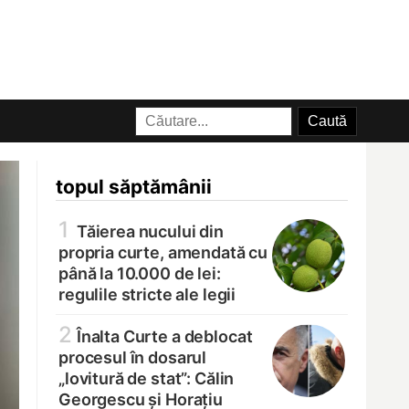
topul săptămânii
1
Tăierea nucului din
propria curte, amendată cu
până la 10.000 de lei:
regulile stricte ale legii
2
Înalta Curte a deblocat
procesul în dosarul
„lovitură de stat”: Călin
Georgescu și Horațiu