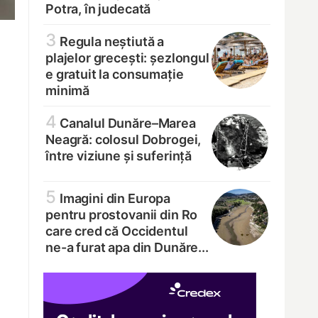
Potra, în judecată
3
Regula neștiută a
plajelor grecești: șezlongul
e gratuit la consumație
minimă
4
Canalul Dunăre–Marea
Neagră: colosul Dobrogei,
între viziune și suferință
5
Imagini din Europa
pentru prostovanii din Ro
care cred că Occidentul
ne-a furat apa din Dunăre...