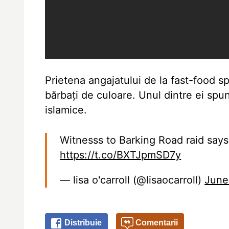
Prietena angajatului de la fast-food s
bărbați de culoare. Unul dintre ei spu
islamice.
Witnesss to Barking Road raid says
https://t.co/BXTJpmSD7y
— lisa o'carroll (@lisaocarroll)
June
Distribuie
Comentarii