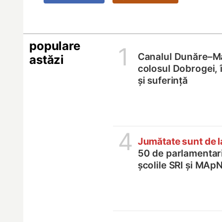
populare
1
Canalul Dunăre–M
astăzi
colosul Dobrogei, 
și suferință
4
Jumătate sunt de 
50 de parlamentari,
școlile SRI și MApN