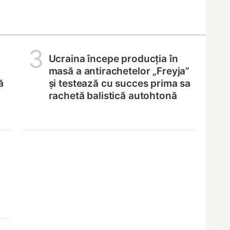
3
Ucraina începe producția în
masă a antirachetelor „Freyja”
ă
și testează cu succes prima sa
rachetă balistică autohtonă
,