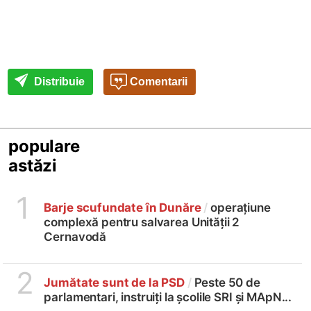
Distribuie
Comentarii
populare
astăzi
1
Barje scufundate în Dunăre
/
operațiune
complexă pentru salvarea Unității 2
Cernavodă
2
Jumătate sunt de la PSD
/
Peste 50 de
parlamentari, instruiți la școlile SRI și MApN...