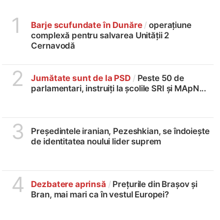
1
Barje scufundate în Dunăre
/
operațiune
complexă pentru salvarea Unității 2
Cernavodă
2
Jumătate sunt de la PSD
/
Peste 50 de
parlamentari, instruiți la școlile SRI și MApN...
3
Președintele iranian, Pezeshkian, se îndoiește
de identitatea noului lider suprem
4
Dezbatere aprinsă
/
Prețurile din Brașov și
Bran, mai mari ca în vestul Europei?