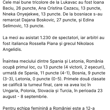
Cele mai bune tricolore de la Lukavac au fost Ioana
Baciu, 26 puncte, Ana Cristina Cazacu, 13 puncte,
Nneka Onyejekwe, 13 puncte. De la bosniace s-au
remarcat Dajana Boskovic, 27 puncte, şi Edina
Selimovic, 13 puncte.
La meci au asistat 1.230 de spectatori, iar arbitri au
fost italianca Rossella Piana şi grecul Nikolaos
Angelidis.
Înaintea meciului dintre Spania şi Letonia, România
ocupă primul loc, cu 13 puncte (4 victorii, 2 eşecuri),
urmată de Spania, 11 puncte (4-1), Bosnia, 9 puncte
(3-3), Letonia, 0 puncte (0-5). Primele două clasate
se califică la turneul final, care va avea loc în
Ungaria, Polonia, Slovacia şi Turcia, în perioada 23
august - 8 septembrie.
Pentru echipa feminină a României este a 12-a