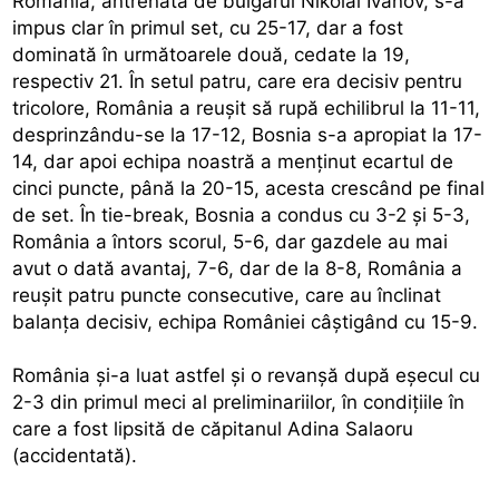
România, antrenată de bulgarul Nikolai Ivanov, s-a
impus clar în primul set, cu 25-17, dar a fost
dominată în următoarele două, cedate la 19,
respectiv 21. În setul patru, care era decisiv pentru
tricolore, România a reuşit să rupă echilibrul la 11-11,
desprinzându-se la 17-12, Bosnia s-a apropiat la 17-
14, dar apoi echipa noastră a menţinut ecartul de
cinci puncte, până la 20-15, acesta crescând pe final
de set. În tie-break, Bosnia a condus cu 3-2 şi 5-3,
România a întors scorul, 5-6, dar gazdele au mai
avut o dată avantaj, 7-6, dar de la 8-8, România a
reuşit patru puncte consecutive, care au înclinat
balanţa decisiv, echipa României câştigând cu 15-9.
România şi-a luat astfel şi o revanşă după eşecul cu
2-3 din primul meci al preliminariilor, în condiţiile în
care a fost lipsită de căpitanul Adina Salaoru
(accidentată).