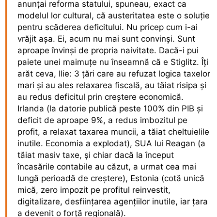
anunțai reforma statului, spuneau, exact ca
modelul lor cultural, că austeritatea este o soluție
pentru scăderea deficitului. Nu pricep cum i-ai
vrăjit așa. Ei, acum nu mai sunt convinși. Sunt
aproape învinși de propria naivitate. Dacă-i pui
paiete unei maimuțe nu înseamnă că e Stiglitz. Îți
arăt ceva, Ilie: 3 țări care au refuzat logica taxelor
mari și au ales relaxarea fiscală, au tăiat risipa și
au redus deficitul prin creștere economică.
Irlanda (la datorie publică peste 100% din PIB și
deficit de aproape 9%, a redus imbozitul pe
profit, a relaxat taxarea muncii, a tăiat cheltuielile
inutile. Economia a explodat), SUA lui Reagan (a
tăiat masiv taxe, și chiar dacă la început
încasările contabile au căzut, a urmat cea mai
lungă perioadă de creștere), Estonia (cotă unică
mică, zero impozit pe profitul reinvestit,
digitalizare, desființarea agențiilor inutile, iar țara
a devenit o forță regională).