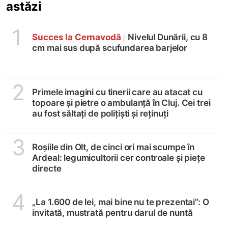
astăzi
1
Succes la Cernavodă
/
Nivelul Dunării, cu 8
cm mai sus după scufundarea barjelor
2
Primele imagini cu tinerii care au atacat cu
topoare și pietre o ambulanță în Cluj. Cei trei
au fost săltați de polițiști și reținuți
3
Roșiile din Olt, de cinci ori mai scumpe în
Ardeal: legumicultorii cer controale și piețe
directe
4
„La 1.600 de lei, mai bine nu te prezentai”: O
invitată, mustrată pentru darul de nuntă