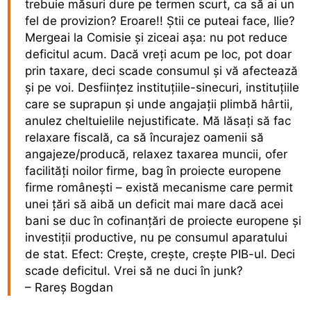
trebuie măsuri dure pe termen scurt, ca să ai un
fel de provizion? Eroare!! Știi ce puteai face, Ilie?
Mergeai la Comisie și ziceai așa: nu pot reduce
deficitul acum. Dacă vreți acum pe loc, pot doar
prin taxare, deci scade consumul și vă afectează
și pe voi. Desființez instituțiile-sinecuri, instituțiile
care se suprapun și unde angajații plimbă hârtii,
anulez cheltuielile nejustificate. Mă lăsați să fac
relaxare fiscală, ca să încurajez oamenii să
angajeze/producă, relaxez taxarea muncii, ofer
facilități noilor firme, bag în proiecte europene
firme românești – există mecanisme care permit
unei țări să aibă un deficit mai mare dacă acei
bani se duc în cofinanțări de proiecte europene și
investiții productive, nu pe consumul aparatului
de stat. Efect: Crește, crește, crește PIB-ul. Deci
scade deficitul. Vrei să ne duci în junk?
– Rareș Bogdan