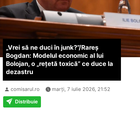
„Vrei să ne duci în junk?”/
Rareș
Bogdan: Modelul economic al lui
Bolojan, o „rețetă toxică” ce duce la
dezastru
comisarul.ro
marți, 7 iulie 2026, 21:52
Distribuie