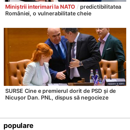
Miniștrii interimari la NATO
/
predictibilitatea
României, o vulnerabilitate cheie
SURSE Cine e premierul dorit de PSD și de
Nicușor Dan. PNL, dispus să negocieze
populare