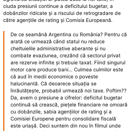
ciuda presiunii continue a deficitului bugetar, a
dobânzilor ridicate și a riscului de retrogradare de
către agențiile de rating și Comisia Europeană.
De ce seamănă Argentina cu România? Pentru că
arată ce urmează când statul nu reduce
cheltuielile administrative aberante și nu
combate evaziunea, crezând că sectorul privat
are rezerve infinite și trebuie taxat. Fiind singurul
motor care produce bani… Culmea culmilor este
că aud în medii economice o poveste
halucinantă. Că deoarece situația se
înrăutățește, probabil urmează noi taxe. Poftim??
Da, avem o presiune a cifrelor: deficitul bugetar
continuă să crească, piețele financiare ne omoară
cu dobânzile, sabia agențiilor de rating și a
Comisiei Europene pentru consolidare fiscală
este uriașă. Deci suntem din nou în filmul unde