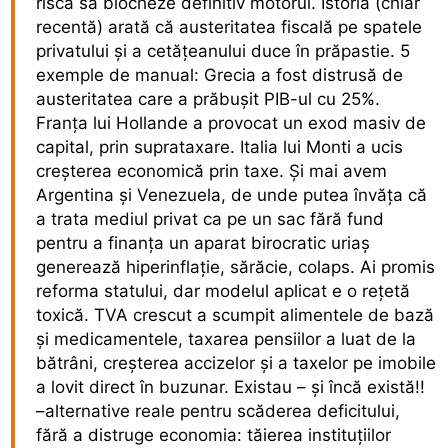
riscă să blocheze definitiv motorul. Istoria (chiar
recentă) arată că austeritatea fiscală pe spatele
privatului și a cetățeanului duce în prăpastie. 5
exemple de manual: Grecia a fost distrusă de
austeritatea care a prăbușit PIB-ul cu 25%.
Franța lui Hollande a provocat un exod masiv de
capital, prin suprataxare. Italia lui Monti a ucis
creșterea economică prin taxe. Și mai avem
Argentina și Venezuela, de unde putea învăța că
a trata mediul privat ca pe un sac fără fund
pentru a finanța un aparat birocratic uriaș
generează hiperinflație, sărăcie, colaps. Ai promis
reforma statului, dar modelul aplicat e o rețetă
toxică. TVA crescut a scumpit alimentele de bază
și medicamentele, taxarea pensiilor a luat de la
bătrâni, creșterea accizelor și a taxelor pe imobile
a lovit direct în buzunar. Existau – și încă există!!
–alternative reale pentru scăderea deficitului,
fără a distruge economia: tăierea instituțiilor