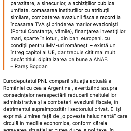
parazitare, a sinecurilor, a achizițiilor publice
umflate, comasarea instituțiilor cu atribuții
similare, combaterea evaziunii fiscale record la
încasarea TVA și prinderea marilor evazioniști
(Portul Constanța, vămile), finanțarea investițiilor
mari, sparte în loturi, din bani europeni, cu
condiții pentru IMM-uri românești – există un
întreg capitol al UE, dar trebuie citit mai mult
decât titlul, digitalizarea pe bune a ANAF.
– Rareș Bogdan
Eurodeputatul PNL compară situația actuală a
României cu cea a Argentinei, avertizând asupra
consecințelor nerespectării reducerii cheltuielilor
administrative și a combaterii evaziunii fiscale, în
detrimentul supraimpozitării sectorului privat. El își
exprimă uimirea față de „o poveste halucinantă” care
circulă în mediile economice, conform căreia
agravarea situației ar putea duce la noi taxe, în