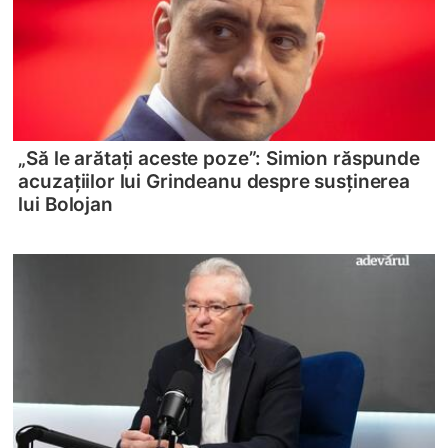
„Să le arătați aceste poze”: Simion răspunde
acuzațiilor lui Grindeanu despre susținerea
lui Bolojan