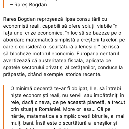
– Rareș Bogdan
Rareș Bogdan reproșează lipsa consultării cu
economiști reali, capabili să ofere soluții viabile în
fața unei crize economice, în loc să se bazeze pe o
abordare matematică simplistă a creșterii taxelor, pe
care o consideră o „scurtătură a leneșilor” ce riscă
să blocheze motorul economic. Europarlamentarul
avertizează că austeritatea fiscală, aplicată pe
spatele sectorului privat și al cetățenilor, conduce la
prăpastie, citând exemple istorice recente.
O minimă decență te-ar fi obligat, Ilie, să întrebi
niște economiști reali, nu servili sau îmbătrâniți în
rele, dacă cineva, de pe această planetă, a trecut
prin situația României. More or less… Că pe
hârtie, matematica e simplă: crești birurile, ai mai
mulți bani. Însă este o scurtătură a leneșilor și