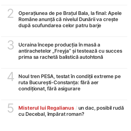
2
Operațiunea de pe Brațul Bala, la final: Apele
Române anunță că nivelul Dunării va crește
după scufundarea celor patru barje
3
Ucraina începe producția în masă a
antirachetelor „Freyja” și testează cu succes
prima sa rachetă balistică autohtonă
4
Noul tren PESA, testat în condiții extreme pe
ruta București-Constanța: fără aer
condiționat, fără asigurare
5
Misterul lui Regalianus
/
un dac, posibil rudă
cu Decebal, împărat roman?