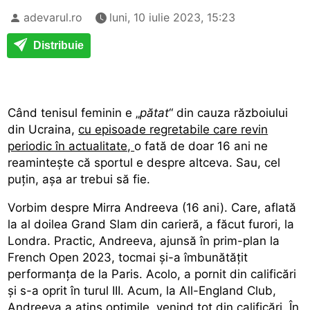
adevarul.ro
luni, 10 iulie 2023, 15:23
Distribuie
Când tenisul feminin e „
pătat
“ din cauza războiului
din Ucraina,
cu episoade regretabile care revin
periodic în actualitate,
o fată de doar 16 ani ne
reamintește că sportul e despre altceva. Sau, cel
puțin, așa ar trebui să fie.
Vorbim despre Mirra Andreeva (16 ani). Care, aflată
la al doilea Grand Slam din carieră, a făcut furori, la
Londra. Practic, Andreeva, ajunsă în prim-plan la
French Open 2023, tocmai și-a îmbunătățit
performanța de la Paris. Acolo, a pornit din calificări
și s-a oprit în turul III. Acum, la All-England Club,
Andreeva a atins optimile, venind tot din calificări. În