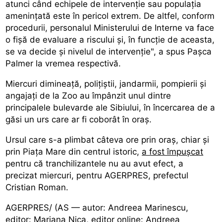
atunci când echipele de intervenție sau populația
amenințată este în pericol extrem. De altfel, conform
procedurii, personalul Ministerului de Interne va face
o fișă de evaluare a riscului și, în funcție de aceasta,
se va decide și nivelul de intervenție", a spus Pașca
Palmer la vremea respectivă.
Miercuri dimineață, polițiștii, jandarmii, pompierii și
angajați de la Zoo au împânzit unul dintre
principalele bulevarde ale Sibiului, în încercarea de a
găsi un urs care ar fi coborât în oraș.
Ursul care s-a plimbat câteva ore prin oraș, chiar și
prin Piața Mare din centrul istoric,
a fost împușcat
pentru că tranchilizantele nu au avut efect, a
precizat miercuri, pentru AGERPRES, prefectul
Cristian Roman.
AGERPRES/ (AS — autor: Andreea Marinescu,
editor: Mariana Nica, editor online: Andreea