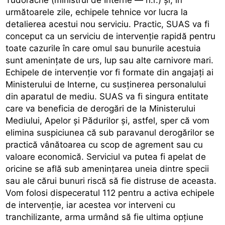
următoarele zile, echipele tehnice vor lucra la
detalierea acestui nou serviciu. Practic, SUAS va fi
conceput ca un serviciu de intervenție rapidă pentru
toate cazurile în care omul sau bunurile acestuia
sunt amenințate de urs, lup sau alte carnivore mari.
Echipele de intervenție vor fi formate din angajați ai
Ministerului de Interne, cu susținerea personalului
din aparatul de mediu. SUAS va fi singura entitate
care va beneficia de derogări de la Ministerului
Mediului, Apelor și Pădurilor și, astfel, sper că vom
elimina suspiciunea că sub paravanul derogărilor se
practică vânătoarea cu scop de agrement sau cu
valoare economică. Serviciul va putea fi apelat de
oricine se află sub amenințarea uneia dintre specii
sau ale cărui bunuri riscă să fie distruse de aceasta.
Vom folosi dispeceratul 112 pentru a activa echipele
de intervenție, iar acestea vor interveni cu
tranchilizante, arma urmând să fie ultima opțiune