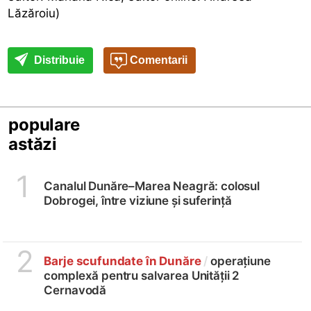
Lăzăroiu)
Distribuie
Comentarii
populare
astăzi
1
Canalul Dunăre–Marea Neagră: colosul
Dobrogei, între viziune și suferință
2
Barje scufundate în Dunăre
/
operațiune
complexă pentru salvarea Unității 2
Cernavodă