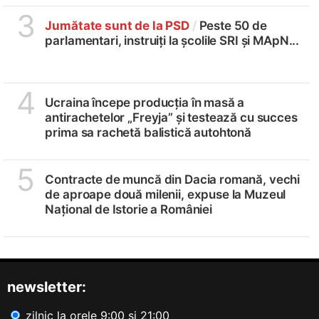
3
Jumătate sunt de la PSD
/
Peste 50 de
parlamentari, instruiți la școlile SRI și MApN...
4
Ucraina începe producția în masă a
antirachetelor „Freyja” și testează cu succes
prima sa rachetă balistică autohtonă
5
Contracte de muncă din Dacia romană, vechi
de aproape două milenii, expuse la Muzeul
Național de Istorie a României
newsletter:
zilnic la orele 9:00 și 21:00