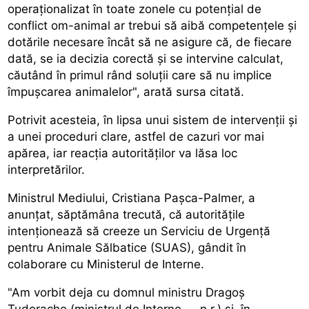
operaționalizat în toate zonele cu potențial de
conflict om-animal ar trebui să aibă competențele și
dotările necesare încât să ne asigure că, de fiecare
dată, se ia decizia corectă și se intervine calculat,
căutând în primul rând soluții care să nu implice
împușcarea animalelor", arată sursa citată.
Potrivit acesteia, în lipsa unui sistem de intervenții și
a unei proceduri clare, astfel de cazuri vor mai
apărea, iar reacția autorităților va lăsa loc
interpretărilor.
Ministrul Mediului, Cristiana Pașca-Palmer, a
anunțat, săptămâna trecută, că autoritățile
intenționează să creeze un Serviciu de Urgență
pentru Animale Sălbatice (SUAS), gândit în
colaborare cu Ministerul de Interne.
"Am vorbit deja cu domnul ministru Dragoș
Tudorache (ministrul de Interne — n.r.) și, în