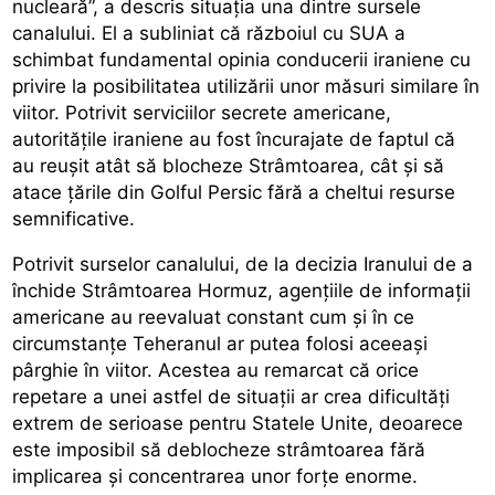
nucleară”, a descris situația una dintre sursele
canalului. El a subliniat că războiul cu SUA a
schimbat fundamental opinia conducerii iraniene cu
privire la posibilitatea utilizării unor măsuri similare în
viitor. Potrivit serviciilor secrete americane,
autoritățile iraniene au fost încurajate de faptul că
au reușit atât să blocheze Strâmtoarea, cât și să
atace țările din Golful Persic fără a cheltui resurse
semnificative.
Potrivit surselor canalului, de la decizia Iranului de a
închide Strâmtoarea Hormuz, agențiile de informații
americane au reevaluat constant cum și în ce
circumstanțe Teheranul ar putea folosi aceeași
pârghie în viitor. Acestea au remarcat că orice
repetare a unei astfel de situații ar crea dificultăți
extrem de serioase pentru Statele Unite, deoarece
este imposibil să deblocheze strâmtoarea fără
implicarea și concentrarea unor forțe enorme.