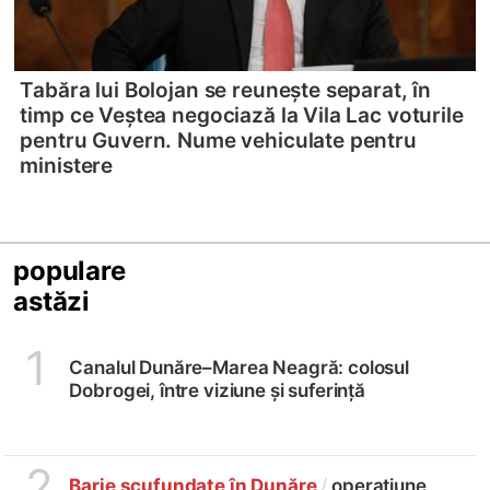
Tabăra lui Bolojan se reunește separat, în
timp ce Veștea negociază la Vila Lac voturile
pentru Guvern. Nume vehiculate pentru
ministere
populare
astăzi
1
Canalul Dunăre–Marea Neagră: colosul
Dobrogei, între viziune și suferință
2
Barje scufundate în Dunăre
/
operațiune