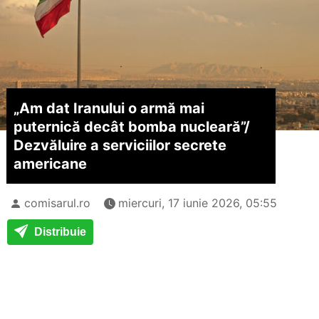
„Am dat Iranului o armă mai
puternică decât bomba nucleară”/
Dezvăluire a serviciilor secrete
americane
comisarul.ro
miercuri, 17 iunie 2026, 05:55
Distribuie