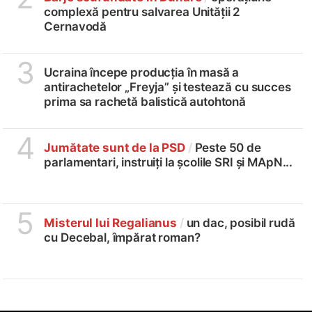
complexă pentru salvarea Unității 2
Cernavodă
3
Ucraina începe producția în masă a
antirachetelor „Freyja” și testează cu succes
prima sa rachetă balistică autohtonă
4
Jumătate sunt de la PSD
/
Peste 50 de
parlamentari, instruiți la școlile SRI și MApN...
5
Misterul lui Regalianus
/
un dac, posibil rudă
cu Decebal, împărat roman?