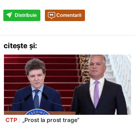
Distribuie
Comentarii
citește și:
CTP
/
„Prost la prost trage”