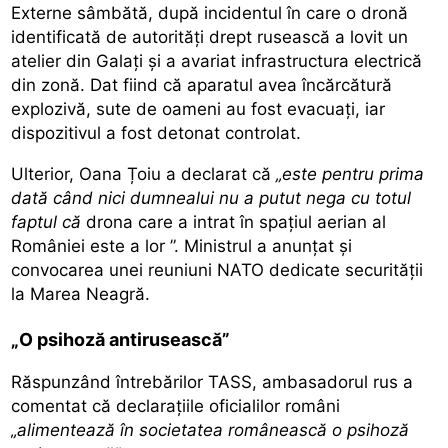
Externe sâmbătă,
după incidentul în care o dronă
identificată de autorități drept rusească a lovit un
atelier din Galați și a avariat infrastructura electrică
din zonă. Dat fiind că aparatul avea încărcătură
explozivă, sute de oameni au fost evacuați, iar
dispozitivul a fost detonat controlat.
Ulterior, Oana Țoiu a declarat că
„este pentru prima
dată când nici dumnealui nu a putut nega cu totul
faptul că
drona care a intrat în spațiul aerian al
României este a lor
”. Ministrul a anunțat și
convocarea unei reuniuni NATO dedicate securității
la Marea Neagră.
„O psihoză antirusească”
Răspunzând întrebărilor TASS, ambasadorul rus a
comentat că declarațiile oficialilor români
„alimentează în societatea românească o psihoză