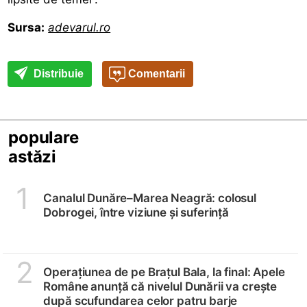
Sursa:
adevarul.ro
Distribuie
Comentarii
populare
astăzi
1
Canalul Dunăre–Marea Neagră: colosul
Dobrogei, între viziune și suferință
2
Operațiunea de pe Brațul Bala, la final: Apele
Române anunță că nivelul Dunării va crește
după scufundarea celor patru barje