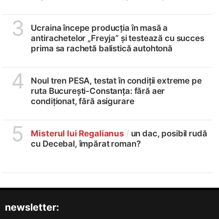
3
Ucraina începe producția în masă a
antirachetelor „Freyja” și testează cu succes
prima sa rachetă balistică autohtonă
4
Noul tren PESA, testat în condiții extreme pe
ruta București-Constanța: fără aer
condiționat, fără asigurare
5
Misterul lui Regalianus
/
un dac, posibil rudă
cu Decebal, împărat roman?
newsletter: