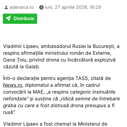
adevarul.ro
luni, 27 aprilie 2026, 16:29
Distribuie
Vladimir Lipaev, ambasadorul Rusiei la București,
a
respins afirmațiile ministrului român de Externe,
Oana Țoiu, privind drona cu încărcătură explozivă
căzută la Galați.
Într-o declarație pentru agenția TASS, citată de
News.ro,
diplomatul a afirmat că, în cadrul
convocării la MAE,
„a respins categoric insinuările
nefondate”
și susține că
„ridică semne de întrebare
graba cu care a fost distrusă drona presupus a fi
rusă”.
Vladimir Lipaev a fost chemat la Ministerul de