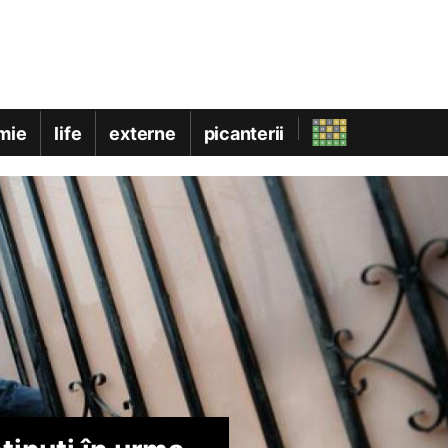
mie
life
externe
picanterii