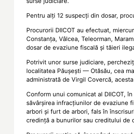
surse judiciare.
Pentru alți 12 suspecți din dosar, proc
Procurorii DIICOT au efectuat, miercur
Constanța, Vâlcea, Teleorman, Maramur
dosar de evaziune fiscală și tăieri ileg
Potrivit unor surse judiciare, perchezi
localitatea Păușești — Otăsău, cea ma
administrată de Virgil Covercă, acesta
Conform unui comunicat al DIICOT, în 
săvârșirea infracțiunilor de evaziune f
arbori și furt de arbori, fals în înscris
credință a bunurilor sau creditului de