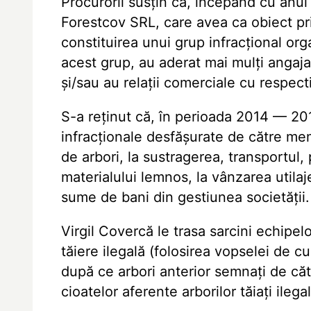
Procurorii susțin că, începând cu anul
Forestcov SRL, care avea ca obiect prin
constituirea unui grup infracțional orga
acest grup, au aderat mai mulți angaja
și/sau au relații comerciale cu respect
S-a reținut că, în perioada 2014 — 201
infracționale desfășurate de către memb
de arbori, la sustragerea, transportul, 
materialului lemnos, la vânzarea utilaj
sume de bani din gestiunea societății.
Virgil Covercă le trasa sarcini echipe
tăiere ilegală (folosirea vopselei de cu
după ce arbori anterior semnați de căt
cioatelor aferente arborilor tăiați ilegal