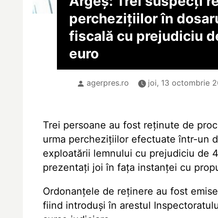
Argeș: Trei suspecți re
perchezițiilor în dosa
fiscală cu prejudiciu 
euro
agerpres.ro
joi, 13 octombrie 
Trei persoane au fost reținute de procur
urma perchezițiilor efectuate într-un 
exploatării lemnului cu prejudiciu de 
prezentați joi în fața instanței cu pro
Ordonanțele de reținere au fost emise î
fiind introduși în arestul Inspectorat