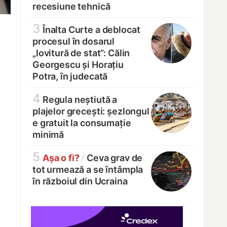
recesiune tehnică
3
Înalta Curte a deblocat
procesul în dosarul
„lovitură de stat”: Călin
Georgescu și Horațiu
Potra, în judecată
4
Regula neștiută a
plajelor grecești: șezlongul
e gratuit la consumație
minimă
5
Așa o fi?
/
Ceva grav de
tot urmează a se întâmpla
în războiul din Ucraina