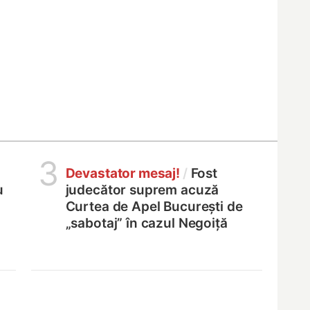
3
Devastator mesaj!
/
Fost
u
judecător suprem acuză
Curtea de Apel București de
„sabotaj” în cazul Negoiță