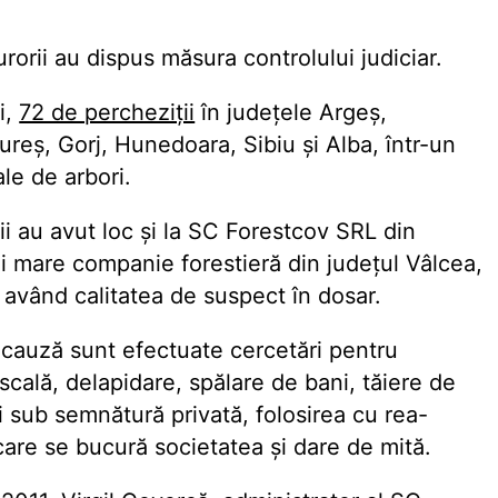
urorii au dispus măsura controlului judiciar.
i,
72 de percheziții
în județele Argeș,
eș, Gorj, Hunedoara, Sibiu și Alba, într-un
ale de arbori.
ții au avut loc și la SC Forestcov SRL din
i mare companie forestieră din județul Vâlcea,
 având calitatea de suspect în dosar.
cauză sunt efectuate cercetări pentru
iscală, delapidare, spălare de bani, tăiere de
uri sub semnătură privată, folosirea cu rea-
 care se bucură societatea și dare de mită.