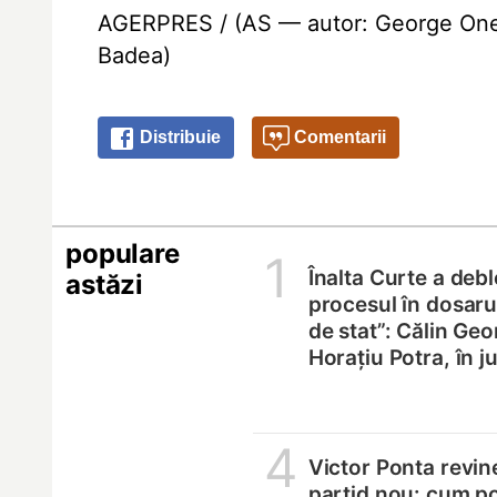
AGERPRES / (AS — autor: George Onea, 
Badea)
Distribuie
Comentarii
populare
1
Înalta Curte a deb
astăzi
procesul în dosarul
de stat”: Călin Geo
Horațiu Potra, în 
4
Victor Ponta revin
partid nou: cum p