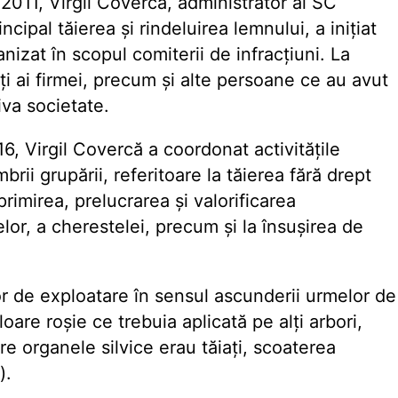
 2011, Virgil Covercă, administrator al SC
cipal tăierea și rindeluirea lemnului, a inițiat
nizat în scopul comiterii de infracțiuni. La
ți ai firmei, precum și alte persoane ce au avut
iva societate.
6, Virgil Covercă a coordonat activitățile
rii grupării, referitoare la tăierea fără drept
primirea, prelucrarea și valorificarea
elor, a cherestelei, precum și la însușirea de
lor de exploatare în sensul ascunderii urmelor de
loare roșie ce trebuia aplicată pe alți arbori,
re organele silvice erau tăiați, scoaterea
).