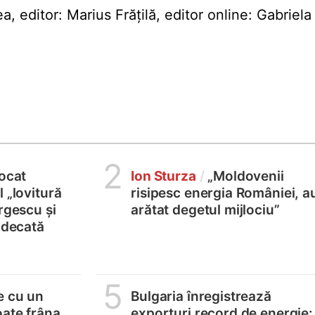
editor: Marius Frățilă, editor online: Gabriela
2
locat
Ion Sturza
/
„Moldovenii
 „lovitură
risipesc energia României, a
rgescu și
arătat degetul mijlociu”
judecată
5
e cu un
Bulgaria înregistrează
oate frâna
exporturi record de energie: