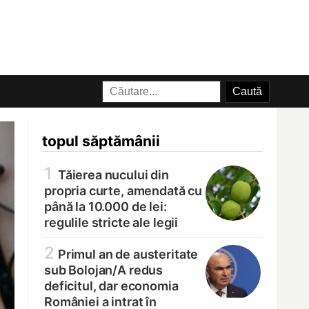
topul săptămânii
1
Tăierea nucului din
propria curte, amendată cu
până la 10.000 de lei:
regulile stricte ale legii
2
Primul an de austeritate
sub Bolojan/
A redus
deficitul, dar economia
României a intrat în