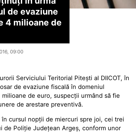
ținuți în urma
rul de evaziune
de 4 milioane de
2016, 09:00
orii Serviciului Teritorial Pitești al DIICOT, în
dosar de evaziune fiscală în domeniul
4 milioane de euro, suspecții urmând să fie
punere de arestare preventivă.
n cursul nopții de miercuri spre joi, cei trei
ului de Poliție Județean Argeș, conform unor