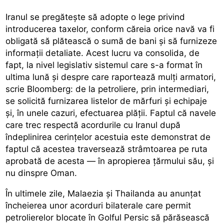
Iranul se pregătește să adopte o lege privind
introducerea taxelor, conform căreia orice navă va fi
obligată să plătească o sumă de bani și să furnizeze
informații detaliate. Acest lucru va consolida, de
fapt, la nivel legislativ sistemul care s-a format în
ultima lună și despre care raportează mulți armatori,
scrie Bloomberg: de la petroliere, prin intermediari,
se solicită furnizarea listelor de mărfuri și echipaje
și, în unele cazuri, efectuarea plății. Faptul că navele
care trec respectă acordurile cu Iranul după
îndeplinirea cerințelor acestuia este demonstrat de
faptul că acestea traversează strâmtoarea pe ruta
aprobată de acesta — în apropierea țărmului său, și
nu dinspre Oman.
În ultimele zile, Malaezia și Thailanda au anunțat
încheierea unor acorduri bilaterale care permit
petrolierelor blocate în Golful Persic să părăsească