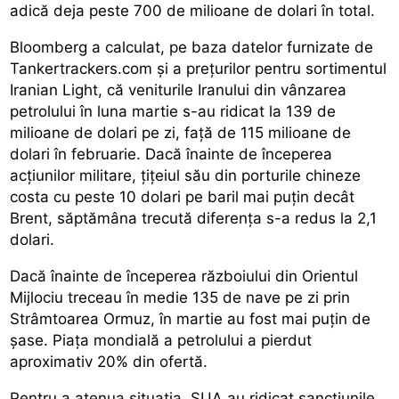
adică deja peste 700 de milioane de dolari în total.
Bloomberg a calculat, pe baza datelor furnizate de
Tankertrackers.com și a prețurilor pentru sortimentul
Iranian Light, că veniturile Iranului din vânzarea
petrolului în luna martie s-au ridicat la 139 de
milioane de dolari pe zi, față de 115 milioane de
dolari în februarie. Dacă înainte de începerea
acțiunilor militare, țițeiul său din porturile chineze
costa cu peste 10 dolari pe baril mai puțin decât
Brent, săptămâna trecută diferența s-a redus la 2,1
dolari.
Dacă înainte de începerea războiului din Orientul
Mijlociu treceau în medie 135 de nave pe zi prin
Strâmtoarea Ormuz, în martie au fost mai puțin de
șase. Piața mondială a petrolului a pierdut
aproximativ 20% din ofertă.
Pentru a atenua situația, SUA au ridicat sancțiunile