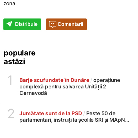
zona.
Distribuie
Comentarii
populare
astăzi
1
Barje scufundate în Dunăre
/
operațiune
complexă pentru salvarea Unității 2
Cernavodă
2
Jumătate sunt de la PSD
/
Peste 50 de
parlamentari, instruiți la școlile SRI și MApN...