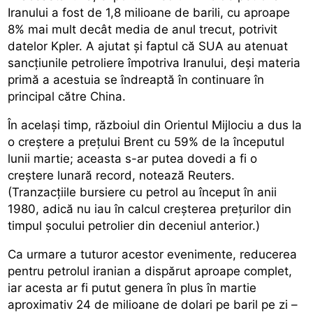
Iranului a fost de 1,8 milioane de barili, cu aproape
8% mai mult decât media de anul trecut, potrivit
datelor Kpler. A ajutat și faptul că SUA au atenuat
sancțiunile petroliere împotriva Iranului, deși materia
primă a acestuia se îndreaptă în continuare în
principal către China.
În același timp, războiul din Orientul Mijlociu a dus la
o creștere a prețului Brent cu 59% de la începutul
lunii martie; aceasta s-ar putea dovedi a fi o
creștere lunară record, notează Reuters.
(Tranzacțiile bursiere cu petrol au început în anii
1980, adică nu iau în calcul creșterea prețurilor din
timpul șocului petrolier din deceniul anterior.)
Ca urmare a tuturor acestor evenimente, reducerea
pentru petrolul iranian a dispărut aproape complet,
iar acesta ar fi putut genera în plus în martie
aproximativ 24 de milioane de dolari pe baril pe zi –