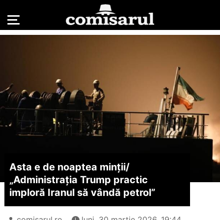
Asta e de noaptea minții/
„Administrația Trump practic
imploră Iranul să vândă petrol”
comisarul.ro
luni, 30 martie 2026, 19:44