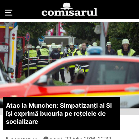
Atac la Munchen: Simpatizanți ai SI
își exprimă bucuria pe rețelele de
socializare
agerpres.ro
vineri, 22 iulie 2016, 22:32