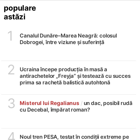
populare
astăzi
1
Canalul Dunăre–Marea Neagră: colosul
Dobrogei, între viziune și suferință
2
Ucraina începe producția în masă a
antirachetelor „Freyja” și testează cu succes
prima sa rachetă balistică autohtonă
3
Misterul lui Regalianus
/
un dac, posibil rudă
cu Decebal, împărat roman?
4
Noul tren PESA, testat în condiții extreme pe