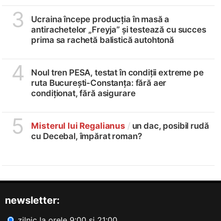
3
Ucraina începe producția în masă a
antirachetelor „Freyja” și testează cu succes
prima sa rachetă balistică autohtonă
4
Noul tren PESA, testat în condiții extreme pe
ruta București-Constanța: fără aer
condiționat, fără asigurare
5
Misterul lui Regalianus
/
un dac, posibil rudă
cu Decebal, împărat roman?
newsletter:
zilnic la orele 9:00 și 21:00