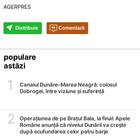
AGERPRES
Distribuie
Comentarii
populare
astăzi
1
Canalul Dunăre–Marea Neagră: colosul
Dobrogei, între viziune și suferință
2
Operațiunea de pe Brațul Bala, la final: Apele
Române anunță că nivelul Dunării va crește
după scufundarea celor patru barje