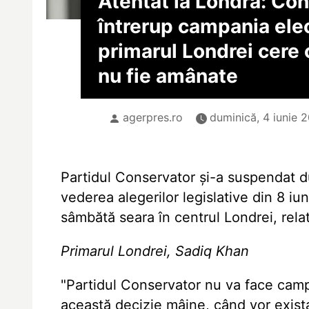
Atentat la Londra: Cons
întrerup campania elec
primarul Londrei cere 
nu fie amânate
agerpres.ro
duminică, 4 iunie 2
Partidul Conservator și-a suspendat du
vederea alegerilor legislative din 8 iu
sâmbătă seara în centrul Londrei, rela
Primarul Londrei, Sadiq Khan
"Partidul Conservator nu va face camp
această decizie mâine, când vor exista