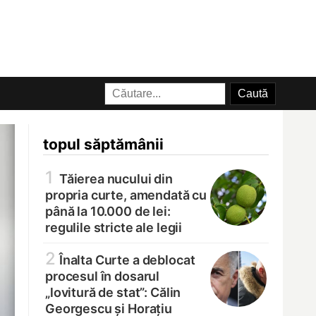
topul săptămânii
1
Tăierea nucului din
propria curte, amendată cu
până la 10.000 de lei:
regulile stricte ale legii
2
Înalta Curte a deblocat
procesul în dosarul
„lovitură de stat”: Călin
Georgescu și Horațiu