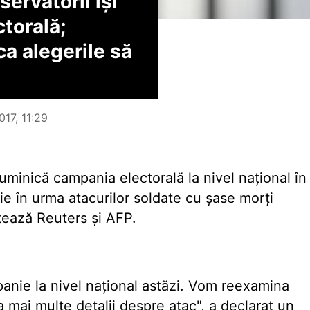
ervatorii își
torală;
ca alegerile să
017, 11:29
minică campania electorală la nivel național în
nie în urma atacurilor soldate cu șase morți
tează Reuters și AFP.
anie la nivel național astăzi. Vom reexamina
 mai multe detalii despre atac", a declarat un