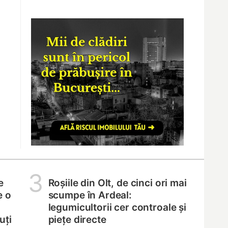
3
e
Roșiile din Olt, de cinci ori mai
e o
scumpe în Ardeal:
legumicultorii cer controale și
uți
piețe directe