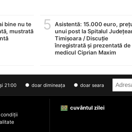
5
ai bine nu te
Asistentă: 15.000 euro, preț
ată, mustrată
unui post la Spitalul Județea
untă
Timișoara /
Discuție
înregistrată și prezentată de
medicul Ciprian Maxim
și 21:00
doar dimineața
doar seara
cuvântul zilei
 condiții
alitate