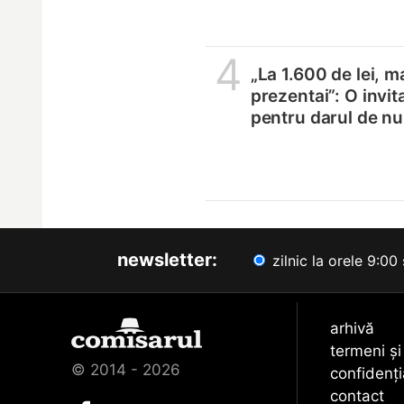
4
„La 1.600 de lei, m
prezentai”: O invit
pentru darul de n
newsletter:
zilnic la orele 9:00 
arhivă
termeni și
© 2014 - 2026
confidenți
contact