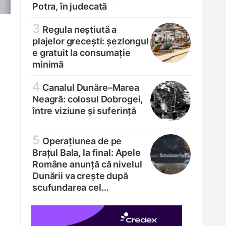
Potra, în judecată
3
Regula neștiută a
plajelor grecești: șezlongul
e gratuit la consumație
minimă
4
Canalul Dunăre–Marea
Neagră: colosul Dobrogei,
între viziune și suferință
5
Operațiunea de pe
Brațul Bala, la final: Apele
Române anunță că nivelul
Dunării va crește după
scufundarea cel…