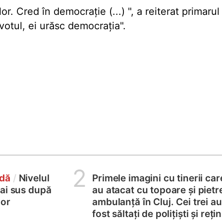
r. Cred în democrație (...) ", a reiterat primarul
votul, ei urăsc democrația".
2
odă
/
Nivelul
Primele imagini cu tinerii car
ai sus după
au atacat cu topoare și pietr
lor
ambulanță în Cluj. Cei trei au
fost săltați de polițiști și rețin