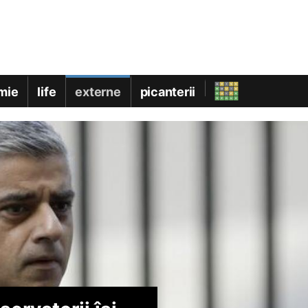
mie
life
externe
picanterii