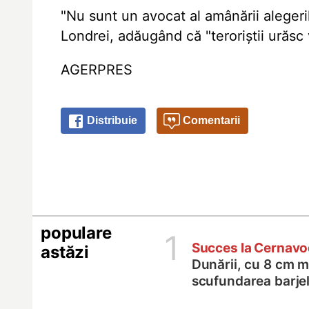
"Nu sunt un avocat al amânării alegerilo
Londrei, adăugând că "teroriștii urăsc 
AGERPRES
Distribuie
Comentarii
populare
1
Succes la Cernav
astăzi
Dunării, cu 8 cm m
scufundarea barje