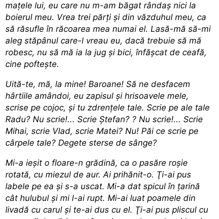
maţele lui, eu care nu m-am băgat rândaş nici la
boierul meu. Vrea trei părţi şi din văzduhul meu, ca
să răsufle în răcoarea mea numai el. Lasă-mă să-mi
aleg stăpânul care-l vreau eu, dacă trebuie să mă
robesc, nu să mă ia la jug şi bici, înfăşcat de ceafă,
cine pofteşte.
Uită-te, mă, la mine! Baroane! Să ne desfacem
hârtiile amândoi, eu zapisul şi hrisoavele mele,
scrise pe cojoc, şi tu zdrenţele tale. Scrie pe ale tale
Radu? Nu scrie!... Scrie Ştefan? ? Nu scrie!... Scrie
Mihai, scrie Vlad, scrie Matei? Nu! Păi ce scrie pe
cârpele tale? Degete sterse de sânge?
Mi-a ieşit o floare-n grădină, ca o pasăre roşie
rotată, cu miezul de aur. Ai prihănit-o. Ţi-ai pus
labele pe ea şi s-a uscat. Mi-a dat spicul în ţarină
cât hulubul şi mi l-ai rupt. Mi-ai luat poamele din
livadă cu carul şi te-ai dus cu el. Ţi-ai pus pliscul cu