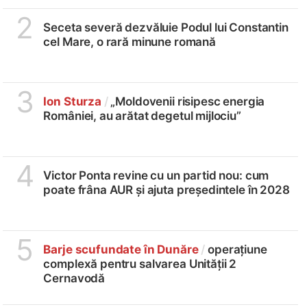
2
Seceta severă dezvăluie Podul lui Constantin
cel Mare, o rară minune romană
3
Ion Sturza
/
„Moldovenii risipesc energia
României, au arătat degetul mijlociu”
4
Victor Ponta revine cu un partid nou: cum
poate frâna AUR și ajuta președintele în 2028
5
Barje scufundate în Dunăre
/
operațiune
complexă pentru salvarea Unității 2
Cernavodă