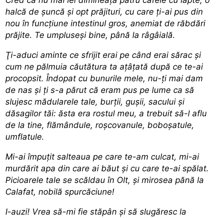
halcă de şuncă şi opt prăjituri, cu care ţi-ai pus din
nou în funcţiune intestinul gros, anemiat de răbdări
prăjite. Te umpluseşi bine, până la râgâială.
Ţi-aduci aminte ce sfrijit erai pe când erai sărac şi
cum ne pălmuia căutătura ta aţâţată după ce te-ai
procopsit. Îndopat cu bunurile mele, nu-ţi mai dam
de nas şi ţi s-a părut că eram pus pe lume ca să
slujesc mădularele tale, burţii, guşii, sacului şi
dăsagilor tăi: ăsta era rostul meu, a trebuit să-l aflu
de la tine, flămândule, roşcovanule, boboşatule,
umflatule.
Mi-ai împuţit salteaua pe care te-am culcat, mi-ai
murdărit apa din care ai băut şi cu care te-ai spălat.
Picioarele tale se scăldau în Olt, şi mirosea pănă la
Calafat, nobilă spurcăciune!
I-auzi! Vrea să-mi fie stăpân şi să slugăresc la