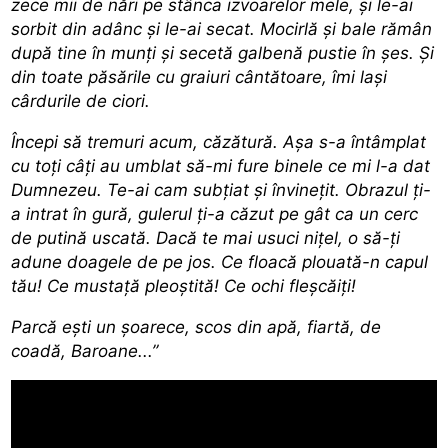
zece mii de nări pe stânca izvoarelor mele, şi le-ai
sorbit din adânc şi le-ai secat. Mocirlă şi bale rămân
după tine în munţi şi secetă galbenă pustie în şes. Şi
din toate păsările cu graiuri cântătoare, îmi laşi
cârdurile de ciori.
Începi să tremuri acum, căzătură. Aşa s-a întâmplat
cu toţi câţi au umblat să-mi fure binele ce mi l-a dat
Dumnezeu. Te-ai cam subţiat şi învineţit. Obrazul ţi-
a intrat în gură, gulerul ţi-a căzut pe gât ca un cerc
de putină uscată. Dacă te mai usuci niţel, o să-ţi
adune doagele de pe jos. Ce floacă plouată-n capul
tău! Ce mustaţă pleoştită! Ce ochi fleşcăiţi!
Parcă eşti un şoarece, scos din apă, fiartă, de
coadă, Baroane...”