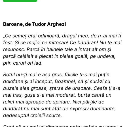
Baroane, de Tudor Arghezi
„Ce semeţ erai odinioară, dragul meu, de n-ai mai fi
fost. Şi ce mojic! ce mitocan! Ce bădăran! Nu te mai
recunosc. Parcă în hainele tale a intrat alt om şi
parcă celălalt a plecat în pielea goală, pe undeva,
prin ceruri ori iad.
Botul nu-ţi mai e aşa gros, fălcile ţi-s mai puţin
dolofane şi ai început, Doamne!, să şi surâzi cu
buzele alea groase, şterse de unsoare. Ceafa ţi s-a
mai tras, guşa s-a mai moderat, burta caută un
relief mai aproape de spinare. Nici părţile de
dindărăt nu mai sunt atât de expresiv dominante,
dedesuptul croielii scurte.
Cred că nu mai iei dimineaţa patru cafele cu lapte, o