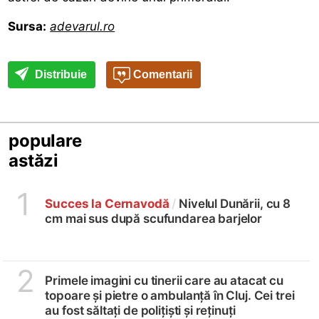
Sursa:
adevarul.ro
Distribuie
Comentarii
populare
astăzi
1
Succes la Cernavodă
/
Nivelul Dunării, cu 8
cm mai sus după scufundarea barjelor
2
Primele imagini cu tinerii care au atacat cu
topoare și pietre o ambulanță în Cluj. Cei trei
au fost săltați de polițiști și reținuți