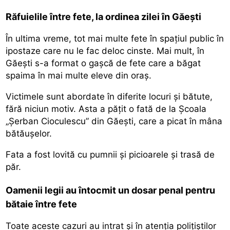
Răfuielile între fete, la ordinea zilei în Găești
În ultima vreme, tot mai multe fete în spaţiul public în
ipostaze care nu le fac deloc cinste. Mai mult, în
Găeşti s-a format o gaşcă de fete care a băgat
spaima în mai multe eleve din oraș.
Victimele sunt abordate în diferite locuri şi bătute,
fără niciun motiv. Asta a păţit o fată de la Şcoala
„Şerban Cioculescu” din Găeşti, care a picat în mâna
bătăuşelor.
Fata a fost lovită cu pumnii şi picioarele şi trasă de
păr.
Oamenii legii au întocmit un dosar penal pentru
bătaie între fete
Toate aceste cazuri au intrat şi în atenţia poliţiştilor