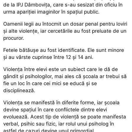
de la IPJ Dâmboviţa, care s-au sesizat din oficiu în
urma apariţiei imaginilor în spaţiul public.
Oamenii legii au întocmit un dosar penal pentru loviri
şi alte violenţe, iar cercetările au fost preluate de un
procuror.
Fetele bătăuşe au fost identificate. Ele sunt minore
şi au vârste cuprinse între 12 şi 14 ani.
Violenţa între elevi este un subiect care le dă de
gândit și psihologilor, mai ales că şcoala ar trebui să
fie un loc în care cei mici se educă și se
disciplinează.
Violența se manifestă în diferite forme, iar școala
devine spațiul în care conflictele dintre elevi
evoluează. Acest tip de violență se poate manifesta
verbal, psihic sau fizic, iar rolul unui psiholog în
astfel de cazuri devine unul primordial.