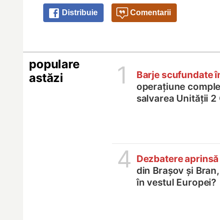
Distribuie
Comentarii
populare
1
Barje scufundate 
astăzi
operațiune comple
salvarea Unității 
4
Dezbatere aprinsă
din Brașov și Bran
în vestul Europei?