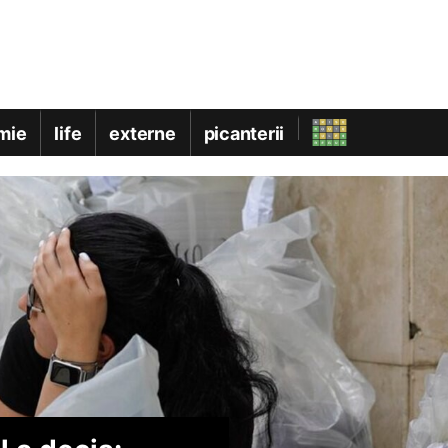
mie
life
externe
picanterii