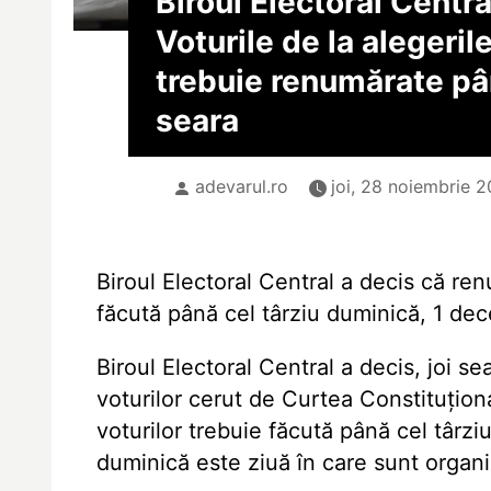
Biroul Electoral Centra
Voturile de la alegeril
trebuie renumărate p
seara
adevarul.ro
joi, 28 noiembrie 
Biroul Electoral Central a decis că re
făcută până cel târziu duminică, 1 dec
Biroul Electoral Central a decis, joi 
voturilor cerut de Curtea Constituțion
voturilor trebuie făcută până cel târzi
duminică este ziuă în care sunt organi