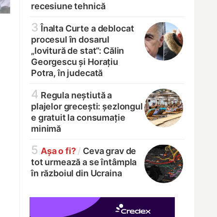
recesiune tehnică
3
Înalta Curte a deblocat
procesul în dosarul
„lovitură de stat”: Călin
Georgescu și Horațiu
Potra, în judecată
4
Regula neștiută a
plajelor grecești: șezlongul
e gratuit la consumație
minimă
5
Așa o fi?
/
Ceva grav de
tot urmează a se întâmpla
în războiul din Ucraina