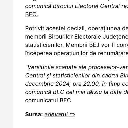
comunicã Biroului Electoral Central rezu
BEC.
Potrivit acestei decizii, operațiunea d
membrii Birourilor Electorale Județene 
statisticienilor. Membrii BEJ vor fi co
începerea operațiunilor de renumărare
”Versiunile scanate ale proceselor-ve
Central și statisticienilor din cadrul Bi
decembrie 2024, ora 22.00, în timp ce 
comunică BEC cel mai târziu la data d
comunicatul BEC.
Sursa:
adevarul.ro