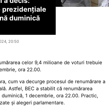
l a decis:
e prezidențiale
ână duminică
2024, 20:50
numărarea celor 9,4 milioane de voturi trebuie
embrie, ora 22.00.
seara, cum va decurge procesul de renumărare a
ală. Astfel, BEC a stabilit că renumărarea
u duminică, 1 decembrie, ora 22.00. Practic,
zate și alegeri parlamentare.