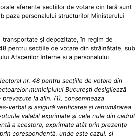
torale aferente sectiilor de votare din tară sunt
sub
paza personalului structurilor Ministerului
e, transportate și depozitate, în regim de
. 48 pentru sectiile de votare din străinătate, sub
ului Afacerilor Interne și a
personalului
lectoral nr. 48 pentru secțiile de votare din
 sectoarelor municipiului București desigilează
e prevazute la alin. (1), consemneaza
es-verbal și asigură verificarea și renumărarea
oturile valabil exprimate și cele nule din cadrul
entă a acestora, exprimate atât prin prezența
i prin corespondentă, unde este cazul, și