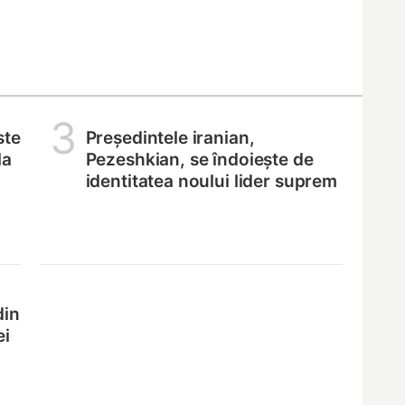
3
ste
Președintele iranian,
la
Pezeshkian, se îndoiește de
identitatea noului lider suprem
din
ei