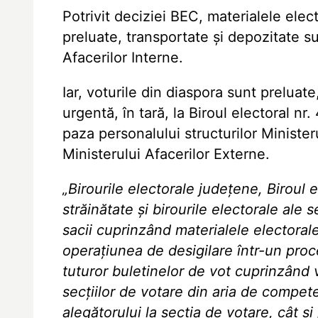
Potrivit deciziei BEC, materialele elec
preluate, transportate și depozitate 
Afacerilor Interne.
Iar, voturile din diaspora sunt preluat
urgentă, în tară, la Biroul electoral nr
paza personalului structurilor Minister
Ministerului Afacerilor Externe.
„Birourile electorale județene, Biroul e
străinătate și birourile electorale ale
sacii cuprinzând materialele electoral
operațiunea de desigilare într-un proc
tuturor buletinelor de vot cuprinzând v
secțiilor de votare din aria de compet
alegătorului la sectia de votare, cât s