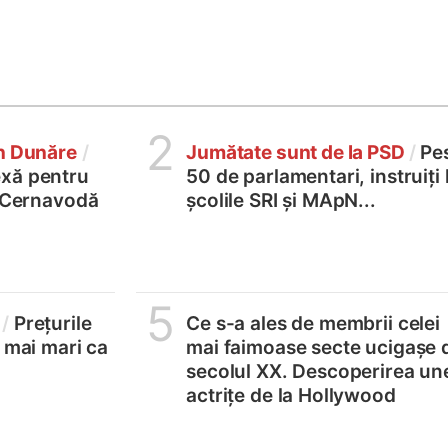
2
în Dunăre
/
Jumătate sunt de la PSD
/
Pe
xă pentru
50 de parlamentari, instruiți 
2 Cernavodă
școlile SRI și MApN...
5
/
Prețurile
Ce s-a ales de membrii celei
, mai mari ca
mai faimoase secte ucigașe 
secolul XX. Descoperirea un
actrițe de la Hollywood