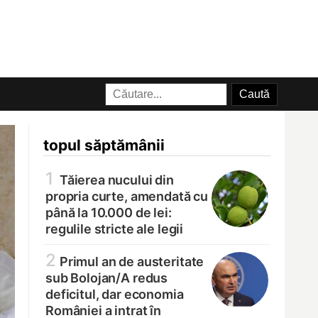
topul săptămânii
1
Tăierea nucului din
propria curte, amendată cu
până la 10.000 de lei:
regulile stricte ale legii
2
Primul an de austeritate
sub Bolojan/
A redus
deficitul, dar economia
României a intrat în