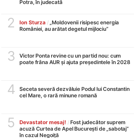
Potra, în judecată
2
Ion Sturza
/
„Moldovenii risipesc energia
României, au arătat degetul mijlociu”
3
Victor Ponta revine cu un partid nou: cum
poate frâna AUR și ajuta președintele în 2028
4
Seceta severă dezvăluie Podul lui Constantin
cel Mare, o rară minune romană
5
Devastator mesaj!
/
Fost judecător suprem
acuză Curtea de Apel București de „sabotaj”
în cazul Negoiță