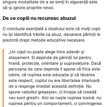
singura modalitate de a se simți în siguranță este
să-și ignore propriile nevoi.
De ce copiii nu recunosc abuzul
O concluzie esențială a studiului este că mulți copii
nu își identifică trăirile ca abuz, deoarece părinții le
prezintă drept metode educative necesare.
„Un copil nu poate alege între adevăr și
atașament. El depinde de părinții lui pentru
hrană, protecție, orientare și supraviețuire. Dacă
persoana de care depinde îi spune că frica este
iubire, că rușinea este educație și că tăcerea
este respect, copilul nu are libertatea interioară
de a respinge imediat această definiție. Nu
spune «adultul greșește», ci începe să creadă
«eu sunt greșit». Aici se naște rușinea toxică: nu
rușinea pentru un comportament, ci convingerea