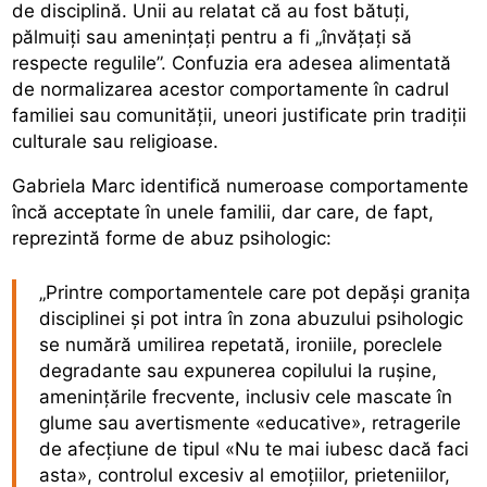
de disciplină. Unii au relatat că au fost bătuți,
pălmuiți sau amenințați pentru a fi „învățați să
respecte regulile”. Confuzia era adesea alimentată
de normalizarea acestor comportamente în cadrul
familiei sau comunității, uneori justificate prin tradiții
culturale sau religioase.
Gabriela Marc identifică numeroase comportamente
încă acceptate în unele familii, dar care, de fapt,
reprezintă forme de abuz psihologic:
„Printre comportamentele care pot depăși granița
disciplinei și pot intra în zona abuzului psihologic
se numără umilirea repetată, ironiile, poreclele
degradante sau expunerea copilului la rușine,
amenințările frecvente, inclusiv cele mascate în
glume sau avertismente «educative», retragerile
de afecțiune de tipul «Nu te mai iubesc dacă faci
asta», controlul excesiv al emoțiilor, prieteniilor,