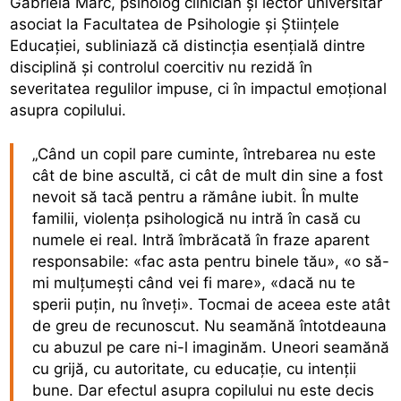
Gabriela Marc, psiholog clinician și lector universitar
asociat la Facultatea de Psihologie și Științele
Educației, subliniază că distincția esențială dintre
disciplină și controlul coercitiv nu rezidă în
severitatea regulilor impuse, ci în impactul emoțional
asupra copilului.
„Când un copil pare cuminte, întrebarea nu este
cât de bine ascultă, ci cât de mult din sine a fost
nevoit să tacă pentru a rămâne iubit. În multe
familii, violența psihologică nu intră în casă cu
numele ei real. Intră îmbrăcată în fraze aparent
responsabile: «fac asta pentru binele tău», «o să-
mi mulțumești când vei fi mare», «dacă nu te
sperii puțin, nu înveți». Tocmai de aceea este atât
de greu de recunoscut. Nu seamănă întotdeauna
cu abuzul pe care ni-l imaginăm. Uneori seamănă
cu grijă, cu autoritate, cu educație, cu intenții
bune. Dar efectul asupra copilului nu este decis