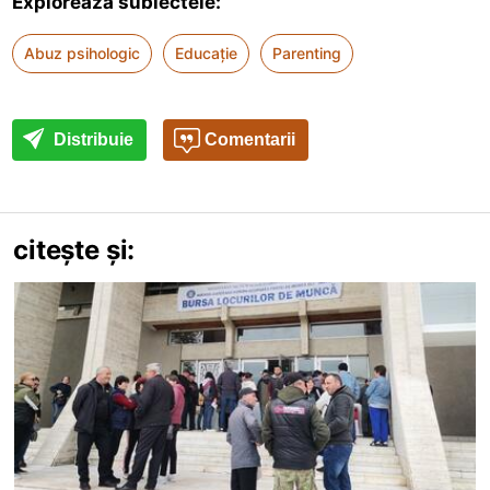
Explorează subiectele:
Abuz psihologic
Educație
Parenting
Distribuie
Comentarii
citește și: