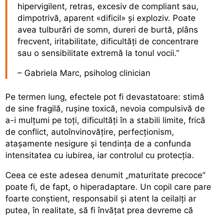
hipervigilent, retras, excesiv de compliant sau,
dimpotrivă, aparent «dificil» și exploziv. Poate
avea tulburări de somn, dureri de burtă, plâns
frecvent, iritabilitate, dificultăți de concentrare
sau o sensibilitate extremă la tonul vocii.”
– Gabriela Marc, psiholog clinician
Pe termen lung, efectele pot fi devastatoare: stimă
de sine fragilă, rușine toxică, nevoia compulsivă de
a-i mulțumi pe toți, dificultăți în a stabili limite, frică
de conflict, autoînvinovățire, perfecționism,
atașamente nesigure și tendința de a confunda
intensitatea cu iubirea, iar controlul cu protecția.
Ceea ce este adesea denumit „maturitate precoce”
poate fi, de fapt, o hiperadaptare. Un copil care pare
foarte conștient, responsabil și atent la ceilalți ar
putea, în realitate, să fi învățat prea devreme că