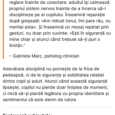
reglare înainte de corectare: adultul își calmează
propriul sistem nervos înainte de a încerca să-l
disciplineze pe al copilului. Înseamnă reparație
după greșeală: «Am ridicat tonul, îmi pare rău, nu
meritai asta». Și înseamnă un mesaj repetat prin
gesturi, nu doar prin cuvinte: «Ești în siguranță cu
mine chiar și atunci când trebuie să-ți pun o
limită».”
– Gabriela Marc, psiholog clinician
Adevărata disciplină nu pornește de la frica de
pedeapsă, ci de la siguranța și soliditatea relației
dintre copil și adult. Atunci când această siguranță
lipsește, copilul nu pierde doar liniștea de moment,
ci riscă să-și piardă legătura cu propria identitate și
sentimentul că este demn de iubire.