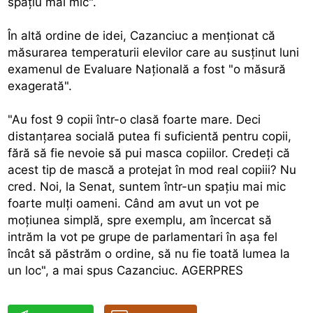
spaţiu mai mic".
În altă ordine de idei, Cazanciuc a menţionat că
măsurarea temperaturii elevilor care au susţinut luni
examenul de Evaluare Naţională a fost "o măsură
exagerată".
"Au fost 9 copii într-o clasă foarte mare. Deci
distanţarea socială putea fi suficientă pentru copii,
fără să fie nevoie să pui masca copiilor. Credeţi că
acest tip de mască a protejat în mod real copiii? Nu
cred. Noi, la Senat, suntem într-un spaţiu mai mic
foarte mulţi oameni. Când am avut un vot pe
moţiunea simplă, spre exemplu, am încercat să
intrăm la vot pe grupe de parlamentari în aşa fel
încât să păstrăm o ordine, să nu fie toată lumea la
un loc", a mai spus Cazanciuc. AGERPRES