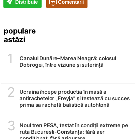
Distribuie
Comentarii
populare
astăzi
1
Canalul Dunăre–Marea Neagră: colosul
Dobrogei, între viziune și suferință
2
Ucraina începe producția în masă a
antirachetelor „Freyja” și testează cu succes
prima sa rachetă balistică autohtonă
3
Noul tren PESA, testat în condiții extreme pe
ruta București-Constanța: fără aer
condiționat, fără asigurare