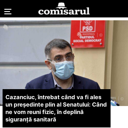
Cazanciuc, întrebat când va fi ales
un preşedinte plin al Senatului: Când
ne vom reuni fizic, în deplină
siguranţă sanitară