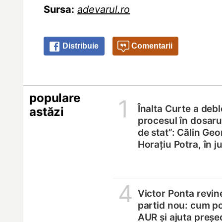
Sursa:
adevarul.ro
Distribuie
Comentarii
populare
1
Înalta Curte a deb
astăzi
procesul în dosarul
de stat”: Călin Geo
Horațiu Potra, în 
4
Victor Ponta revin
partid nou: cum p
AUR și ajuta președ