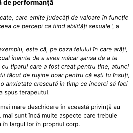
tă de performanță
păcate, care emite judecăți de valoare în funcție
ceea ce percepi ca fiind abilități sexuale
", a
xemplu, este că, pe baza felului în care arăți,
exual înainte de a avea măcar șansa de a te
cu tiparul care a fost creat pentru tine, atunci
 fii făcut de rușine doar pentru că ești tu însuți,
o anxietate crescută în timp ce încerci să faci
 a spus terapeutul.
o mai mare deschidere în această privință au
r, mai sunt încă multe aspecte care trebuie
în largul lor în propriul corp.