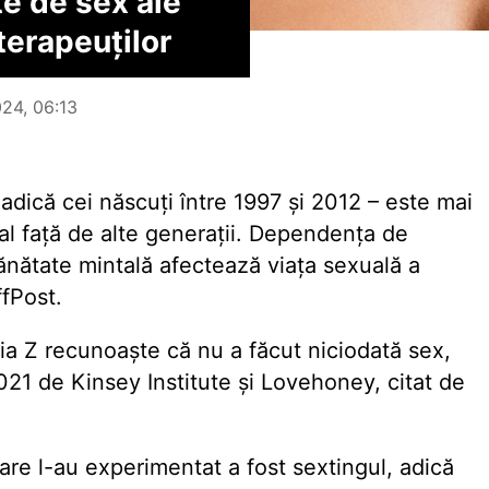
te de sex ale
terapeuților
024, 06:13
adică cei născuți între 1997 și 2012 – este mai
al față de alte generații. Dependența de
ănătate mintală afectează viața sexuală a
fPost.
ția Z recunoaște că nu a făcut niciodată sex,
021 de Kinsey Institute și Lovehoney, citat de
re l-au experimentat a fost sextingul, adică