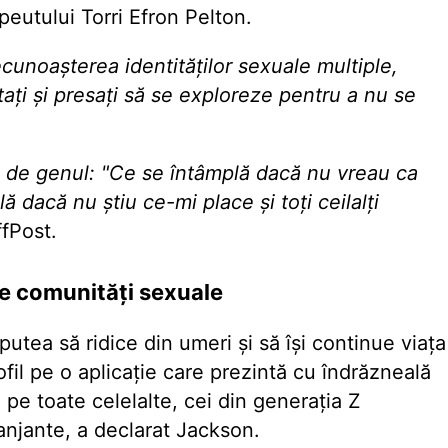
peutului Torri Efron Pelton.
ecunoașterea identităților sexuale multiple,
ați și presați să se exploreze pentru a nu se
i de genul: "Ce se întâmplă dacă nu vreau ca
ă dacă nu știu ce-mi place și toți ceilalți
ffPost.
e comunități sexuale
putea să ridice din umeri și să își continue viața
fil pe o aplicație care prezintă cu îndrăzneală
 pe toate celelalte, cei din generația Z
anjante, a declarat Jackson.