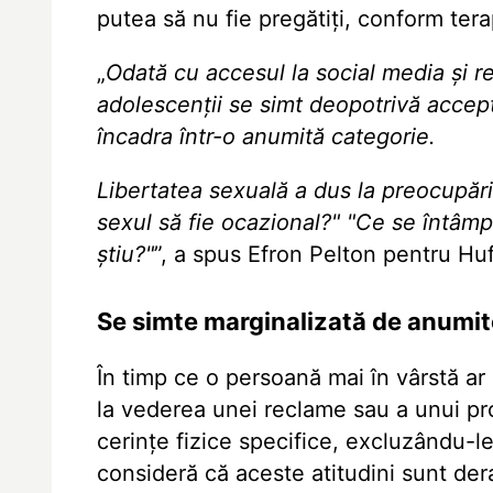
putea să nu fie pregătiți, conform tera
„
Odată cu accesul la social media și r
adolescenții se simt deopotrivă accept
încadra într-o anumită categorie.
Libertatea sexuală a dus la preocupăr
sexul să fie ocazional?" "Ce se întâmpl
știu?"
”, a spus Efron Pelton pentru Hu
Se simte marginalizată de anumit
În timp ce o persoană mai în vârstă ar 
la vederea unei reclame sau a unui pro
cerințe fizice specifice, excluzându-le
consideră că aceste atitudini sunt der