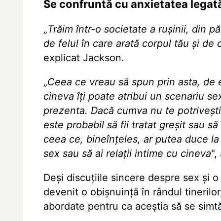
Se confruntă cu anxietatea lega
„
Trăim într-o societate a rușinii, din 
de felul în care arată corpul tău și de 
explicat Jackson.
„
Ceea ce vreau să spun prin asta, de e
cineva îți poate atribui un scenariu s
prezenta. Dacă cumva nu te potrivești 
este probabil să fii tratat greșit sau să
ceea ce, bineînțeles, ar putea duce la 
sex sau să ai relații intime cu cineva
",
Deși discuțiile sincere despre sex și 
devenit o obișnuință în rândul tinerilo
abordate pentru ca aceștia să se simtă 