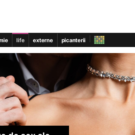
mie
life
externe
picanterii