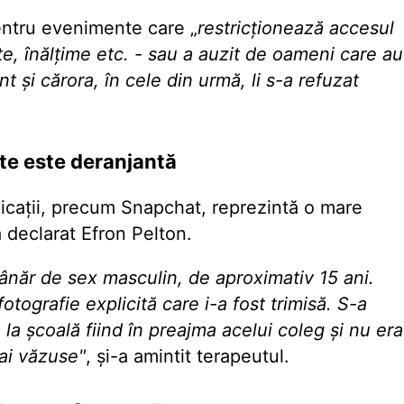
entru evenimente care „
restricționează accesul
te, înălțime etc. - sau a auzit de oameni care au
t și cărora, în cele din urmă, li s-a refuzat
ite este deranjantă
cații,
precum Snapchat, reprezintă o mare
 declarat Efron Pelton.
ânăr de sex masculin, de aproximativ 15 ani.
otografie explicită care i-a fost trimisă. S-a
 la școală fiind în preajma acelui coleg și nu era
ai văzuse"
, și-a amintit terapeutul.