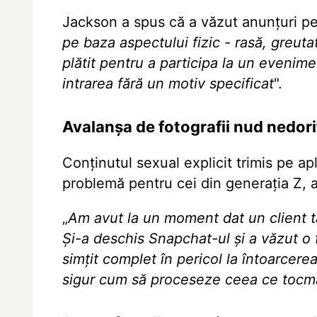
Jackson a spus că a văzut anunțuri p
pe baza aspectului fizic - rasă, greuta
plătit pentru a participa la un evenimen
intrarea fără un motiv specificat
".
Avalanșa de fotografii nud nedor
Conținutul sexual explicit trimis pe apli
problemă pentru cei din generația Z, a
„
Am avut la un moment dat un client t
Și-a deschis Snapchat-ul și a văzut o f
simțit complet în pericol la întoarcerea
sigur cum să proceseze ceea ce tocm