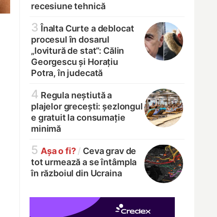
recesiune tehnică
3
Înalta Curte a deblocat
procesul în dosarul
„lovitură de stat”: Călin
Georgescu și Horațiu
Potra, în judecată
4
Regula neștiută a
plajelor grecești: șezlongul
e gratuit la consumație
minimă
5
Așa o fi?
/
Ceva grav de
tot urmează a se întâmpla
în războiul din Ucraina