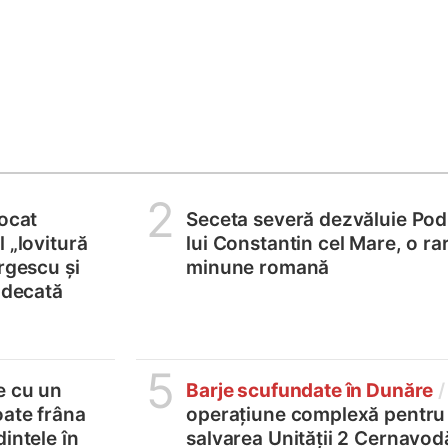
2
locat
Seceta severă dezvăluie Pod
 „lovitură
lui Constantin cel Mare, o ra
rgescu și
minune romană
judecată
5
e cu un
Barje scufundate în Dunăre
/
oate frâna
operațiune complexă pentru
intele în
salvarea Unității 2 Cernavod