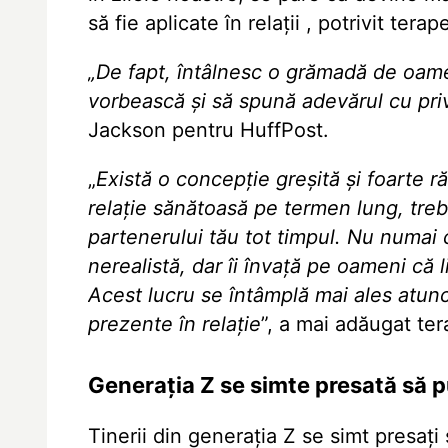
să fie aplicate în relații
, potrivit tera
„De fapt, întâlnesc o grămadă de oame
vorbească și să spună adevărul cu privi
Jackson pentru HuffPost.
„
Există o concepție greșită și foarte r
relație sănătoasă pe termen lung, trebu
partenerului tău tot timpul. Nu numai 
nerealistă, dar îi învață pe oameni că 
Acest lucru se întâmplă mai ales atunc
prezente în relație
”, a mai adăugat ter
Generația Z se simte presată să p
Tinerii din generația Z se simt presați 