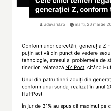
Cele cinci temeri lega
generației Z, conform 
adevarul.ro
marți, 26 martie 2
Conform unor cercetări, generația Z - 
puțin activă din punct de vedere sexu
tehnologie, stresul și problemele de s
tinerilor, relatează
NY Post,
citând Huf
Unul din patru tineri adulți din genera
conform unui sondaj realizat în anul 2
HuffPost.
În jur de 31% au spus că maximul pe ca