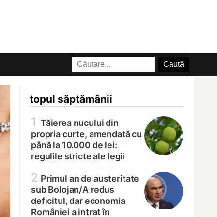
topul săptămânii
1
Tăierea nucului din
propria curte, amendată cu
până la 10.000 de lei:
regulile stricte ale legii
2
Primul an de austeritate
sub Bolojan/
A redus
deficitul, dar economia
României a intrat în