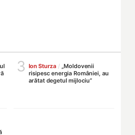
3
ul
Ion Sturza
/
„Moldovenii
ră
risipesc energia României, au
arătat degetul mijlociu”
ă