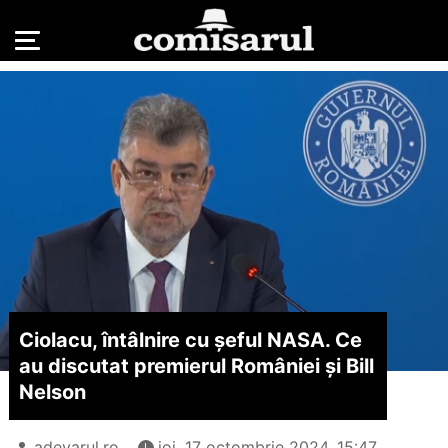
Ciolacu, întâlnire cu șeful NASA. Ce
au discutat premierul României și Bill
Nelson
adevarul.ro
joi, 17 octombrie 2024, 15:47