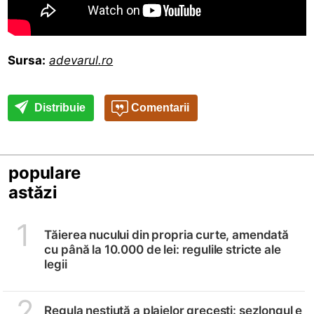
Sursa:
adevarul.ro
Distribuie
Comentarii
populare
astăzi
1
Tăierea nucului din propria curte, amendată
cu până la 10.000 de lei: regulile stricte ale
legii
2
Regula neștiută a plajelor grecești: șezlongul e