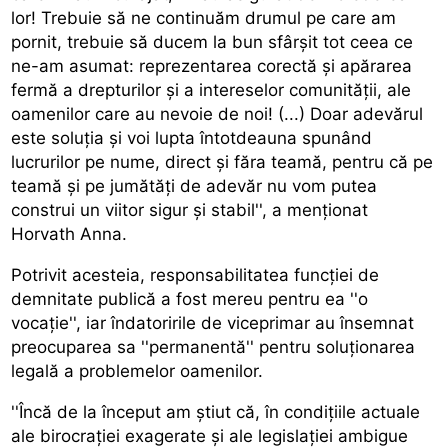
lor! Trebuie să ne continuăm drumul pe care am
pornit, trebuie să ducem la bun sfârșit tot ceea ce
ne-am asumat: reprezentarea corectă și apărarea
fermă a drepturilor și a intereselor comunității, ale
oamenilor care au nevoie de noi! (...) Doar adevărul
este soluția și voi lupta întotdeauna spunând
lucrurilor pe nume, direct și făra teamă, pentru că pe
teamă și pe jumătăți de adevăr nu vom putea
construi un viitor sigur și stabil'', a menționat
Horvath Anna.
Potrivit acesteia, responsabilitatea funcției de
demnitate publică a fost mereu pentru ea ''o
vocație'', iar îndatoririle de viceprimar au însemnat
preocuparea sa ''permanentă'' pentru soluționarea
legală a problemelor oamenilor.
''Încă de la început am știut că, în condițiile actuale
ale birocrației exagerate și ale legislației ambigue