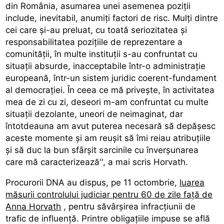
din România, asumarea unei asemenea poziții
include, inevitabil, anumiți factori de risc. Mulți dintre
cei care și-au preluat, cu toată seriozitatea și
responsabilitatea pozițiile de reprezentare a
comunității, în multe instituții s-au confruntat cu
situații absurde, inacceptabile într-o administrație
europeană, într-un sistem juridic coerent-fundament
al democrației. În ceea ce mă privește, în activitatea
mea de zi cu zi, deseori m-am confruntat cu multe
situații dezolante, uneori de neimaginat, dar
întotdeauna am avut puterea necesară să depășesc
aceste momente și am reușit să îmi reiau atribuțiile
și să duc la bun sfârșit sarcinile cu înverșunarea
care mă caracterizează'', a mai scris Horvath.
Procurorii DNA au dispus, pe 11 octombrie,
luarea
măsurii controlului judiciar pentru 60 de zile față de
Anna Horvath
, pentru săvârșirea infracțiunii de
trafic de influență. Printre obligațiile impuse se află