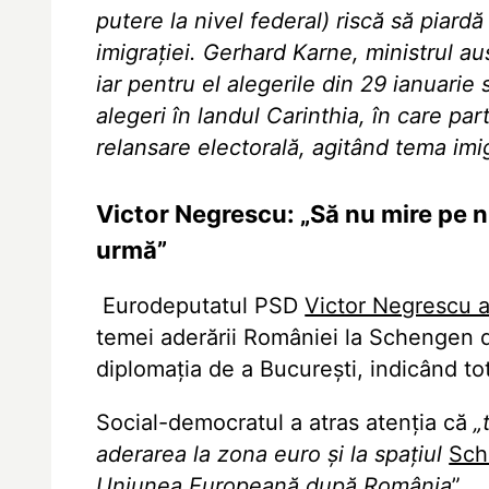
putere la nivel federal) riscă să piard
imigrației. Gerhard Karne, ministrul aus
iar pentru el alegerile din 29 ianuarie 
alegeri în landul Carinthia, în care par
relansare electorală, agitând tema imig
Victor Negrescu: „Să nu mire pe 
urmă”
Eurodeputatul PSD
Victor Negrescu a
temei aderării României la Schengen de c
diplomația de a București, indicând t
Social-democratul a atras atenția că
„t
aderarea la zona euro și la spațiul
Sch
Uniunea Europeană după România
”.