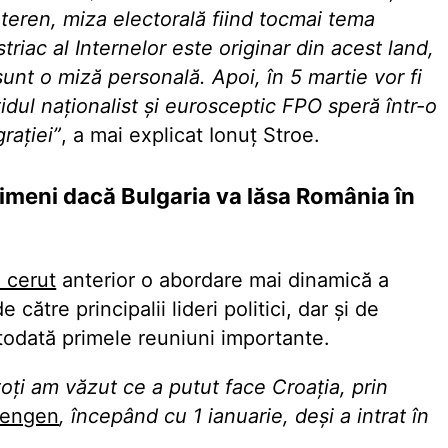
ă teren, miza electorală fiind tocmai tema
triac al Internelor este originar din acest land,
sunt o miză personală. Apoi, în 5 martie vor fi
tidul naționalist și eurosceptic FPO speră într-o
rației”
, a mai explicat Ionuț Stroe.
nimeni dacă Bulgaria va lăsa România în
 cerut
anterior o abordare mai dinamică a
ătre principalii lideri politici, dar și de
otodată primele reuniuni importante.
oți am văzut ce a putut face Croația, prin
engen
, începând cu 1 ianuarie, deși a intrat în