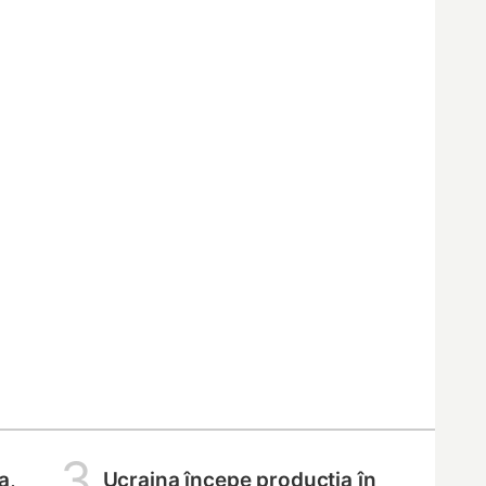
3
a,
Ucraina începe producția în