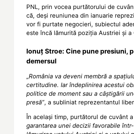
PNL, prin vocea purtătorului de cuvânt
că, deși reuniunea din ianuarie repre
vor fi purtate negocieri, subiectul ader
este încă lămurită poziția Austriei și 
Ionuț Stroe: Cine pune presiuni, p
demersul
„
România va deveni membră a spațiului
certitudine. Iar îndeplinirea acestui ob
politice de moment sau a câștigării unor
presă”
, a subliniat reprezentantul libe
În același timp, purtătorul de cuvânt a 
garantarea unei decizii favorabile înt