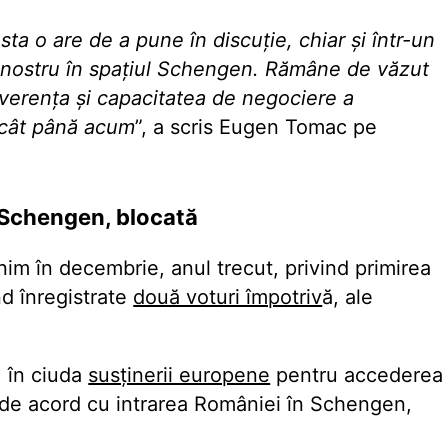
a o are de a pune în discuție, chiar și într-un
i nostru în spațiul Schengen. Rămâne de văzut
everența și capacitatea de negociere a
decât până acum
”, a scris Eugen Tomac pe
a Schengen, blocată
nim în decembrie, anul trecut, privind primirea
nd înregistrate
două voturi împotriv
ă, ale
, în ciuda
susținerii europene
pentru accederea
 de acord cu intrarea României în Schengen,