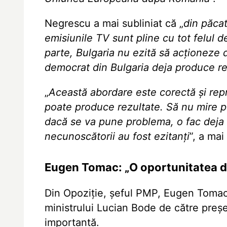
Negrescu a mai subliniat că „
din păcat
emisiunile TV sunt pline cu tot felul d
parte, Bulgaria nu ezită să acționeze d
democrat din Bulgaria deja produce re
„
Această abordare este corectă și repr
poate produce rezultate. Să nu mire p
dacă se va pune problema, o fac deja 
necunoscătorii au fost ezitanți
”, a ma
Eugen Tomac: „O oportunitatea de
Din Opoziție, șeful PMP, Eugen Tomac,
ministrului Lucian Bode de către preș
importantă.