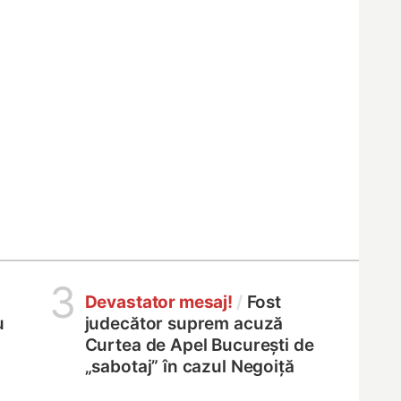
3
Devastator mesaj!
/
Fost
u
judecător suprem acuză
Curtea de Apel București de
„sabotaj” în cazul Negoiță