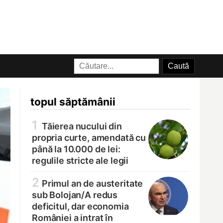
topul săptămânii
1
Tăierea nucului din
propria curte, amendată cu
până la 10.000 de lei:
regulile stricte ale legii
2
Primul an de austeritate
sub Bolojan/
A redus
deficitul, dar economia
României a intrat în