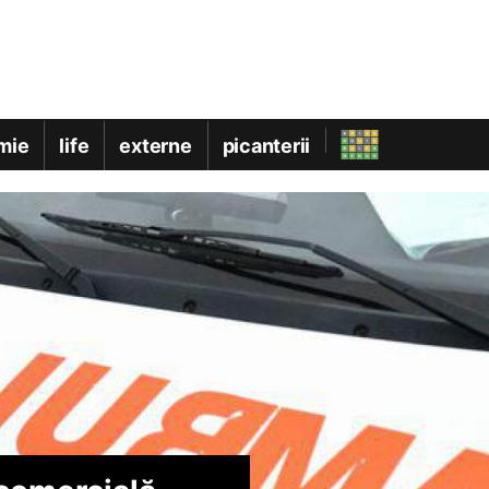
mie
life
externe
picanterii