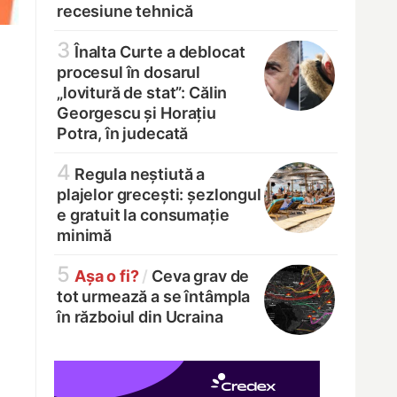
recesiune tehnică
3
Înalta Curte a deblocat
procesul în dosarul
„lovitură de stat”: Călin
Georgescu și Horațiu
Potra, în judecată
4
Regula neștiută a
plajelor grecești: șezlongul
e gratuit la consumație
minimă
5
Așa o fi?
/
Ceva grav de
tot urmează a se întâmpla
în războiul din Ucraina