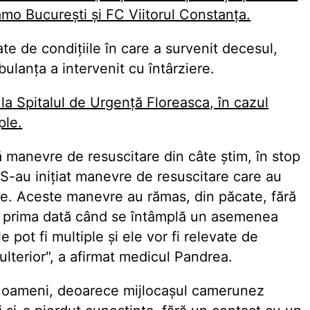
amo București și FC Viitorul Constanța.
ate de condițiile în care a survenit decesul,
ulanța a intervenit cu întârziere.
 la Spitalul de Urgență Floreasca, în cazul
ple.
ă manevre de resuscitare din câte știm, în stop
 S-au inițiat manevre de resuscitare care au
te. Aceste manevre au rămas, din păcate, fără
te prima dată când se întâmplă un asemenea
pot fi multiple și ele vor fi relevate de
lterior", a afirmat medicul Pandrea.
e oameni, deoarece mijlocașul camerunez