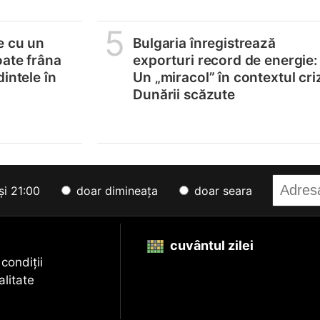
5
e cu un
Bulgaria înregistrează
oate frâna
exporturi record de energie:
intele în
Un „miracol” în contextul cri
Dunării scăzute
și 21:00
doar dimineața
doar seara
cuvântul zilei
 condiții
alitate