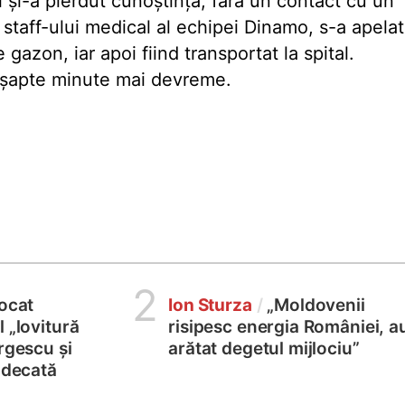
 și-a pierdut cunoștința, fără un contact cu un
 staff-ului medical al echipei Dinamo, s-a apelat
 gazon, iar apoi fiind transportat la spital.
 șapte minute mai devreme.
2
locat
Ion Sturza
/
„Moldovenii
 „lovitură
risipesc energia României, a
rgescu și
arătat degetul mijlociu”
judecată