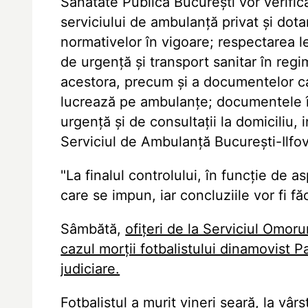
Sănătate Publică București vor verific
serviciului de ambulanță privat și dot
normativelor în vigoare; respectarea l
de urgență și transport sanitar în regi
acestora, precum și a documentelor ca
lucrează pe ambulanțe; documentele în
urgență și de consultații la domiciliu, 
Serviciul de Ambulanță București-Ilfov
"La finalul controlului, în funcție de a
care se impun, iar concluziile vor fi f
Sâmbătă,
ofițeri de la Serviciul Omoru
cazul morții fotbalistului dinamovist 
judiciare.
Fotbalistul a murit vineri seară, la vâ