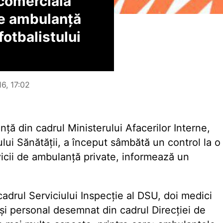
 comercială
de ambulanță
fotbalistului
6, 17:02
ță din cadrul Ministerului Afacerilor Interne,
lui Sănătății, a început sâmbătă un control la o
vicii de ambulanță private, informează un
cadrul Serviciului Inspecție al DSU, doi medici
și personal desemnat din cadrul Direcției de