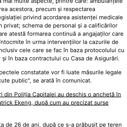
a mai multe aspecte, printre care: ambulanțele
area acestora, precum și respectarea
egislației privind acordarea asistenței medicale
m privat; schema de personal și a calificărilor
re atestă formarea continuă a angajaților care
tocmite în urma intervențiilor la cazurile de
inclusiv cele care se fac în baza protocolului cu
 și în baza contractului cu Casa de Asigurări.
spectele constatate vor fi luate măsurile legale
ăcute public", se arată în comunicat.
ri din Poliția Capitalei au deschis o anchetă în
Patrick Ekeng, după cum au precizat surse
rsta de 26 de ani, după ce s-a prăbușit pe teren