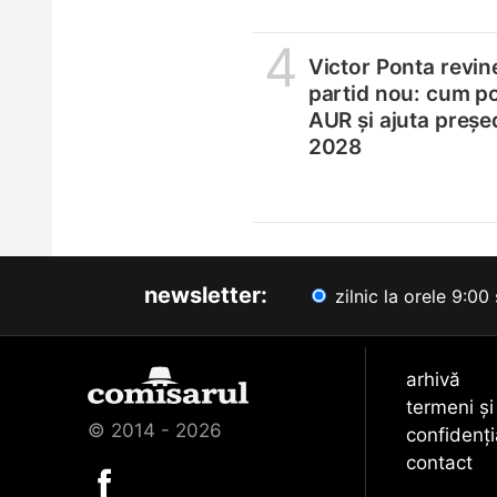
4
Victor Ponta revin
partid nou: cum p
AUR și ajuta președ
2028
newsletter:
zilnic la orele 9:00 
arhivă
termeni și
© 2014 - 2026
confidenți
contact