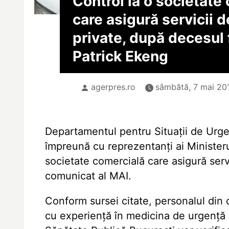
Control la o societate
care asigură servicii 
private, după decesul 
Patrick Ekeng
agerpres.ro
sâmbătă, 7 mai 201
Departamentul pentru Situații de Urgen
împreună cu reprezentanți ai Ministeru
societate comercială care asigură ser
comunicat al MAI.
Conform sursei citate, personalul din 
cu experiență în medicina de urgență 