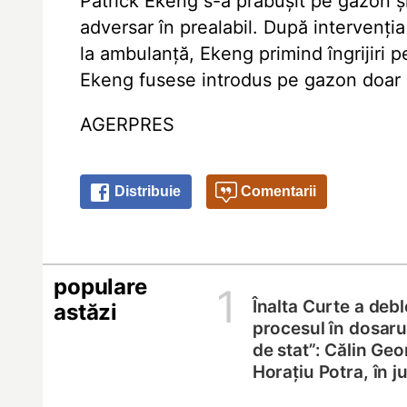
Patrick Ekeng s-a prăbușit pe gazon și
adversar în prealabil. După intervenția
la ambulanță, Ekeng primind îngrijiri pe
Ekeng fusese introdus pe gazon doar
AGERPRES
Distribuie
Comentarii
populare
1
Înalta Curte a deb
astăzi
procesul în dosarul
de stat”: Călin Geo
Horațiu Potra, în 