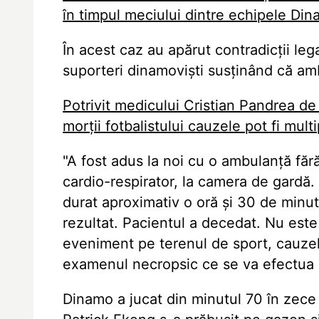
în timpul meciului dintre echipele Din
În acest caz au apărut contradicții leg
suporteri dinamoviști susținând că amb
Potrivit medicului Cristian Pandrea de
morții fotbalistului cauzele pot fi multi
"A fost adus la noi cu o ambulanță făr
cardio-respirator, la camera de gardă.
durat aproximativ o oră și 30 de minu
rezultat. Pacientul a decedat. Nu es
eveniment pe terenul de sport, cauzele 
examenul necropsic ce se va efectua u
Dinamo a jucat din minutul 70 în zec