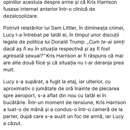
opiniilor acestuia despre arme și că Kris Harrison
fusese internat anterior într-o clinică de
dezalcoolizare.
Potrivit relatărilor lui Sam Littler, în dimineaţa crimei,
Lucy l-a întrebat pe tatăl ei, în timpul unor discuţii
legate de politica lui Donald Trump:
„Cum te-ai simți
dacă aș fi eu în situația respectivă și aș fi fost
agresată sexual?”
Kris Harrison ar fi răspuns că mai
are alte două fiice și că situația nu l-ar deranja prea
mult.
Lucy s-a supărat, a fugit la etaj, iar ulterior, cu
aproximativ o jumătate de oră înainte de plecarea
spre aeroport, s-a aflat din nou cu tatăl ei în
bucătărie. Într-un moment de tensiune, Kris Harrison
a luat-o de mână și a condus-o într-o cameră de la
parter, după care s-a auzit un foc de armă, iar Lucy
a căzut.