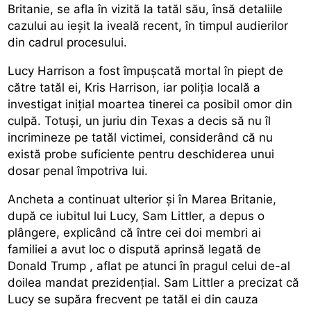
Britanie, se afla în vizită la tatăl său, însă detaliile
cazului au ieşit la iveală recent, în timpul audierilor
din cadrul procesului.
Lucy Harrison a fost împușcată mortal în piept de
către tatăl ei, Kris Harrison, iar poliția locală a
investigat inițial moartea tinerei ca posibil omor din
culpă. Totuși, un juriu din Texas a decis să nu îl
incrimineze pe tatăl victimei, considerând că nu
există probe suficiente pentru deschiderea unui
dosar penal împotriva lui.
Ancheta a continuat ulterior și în Marea Britanie,
după ce iubitul lui Lucy, Sam Littler, a depus o
plângere, explicând că între cei doi membri ai
familiei a avut loc o dispută aprinsă
legată de
Donald Trump
, aflat pe atunci în pragul celui de-al
doilea mandat prezidențial. Sam Littler a precizat că
Lucy se supăra frecvent pe tatăl ei din cauza