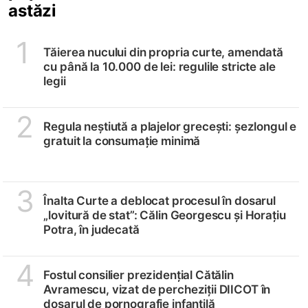
astăzi
1
Tăierea nucului din propria curte, amendată
cu până la 10.000 de lei: regulile stricte ale
legii
2
Regula neștiută a plajelor grecești: șezlongul e
gratuit la consumație minimă
3
Înalta Curte a deblocat procesul în dosarul
„lovitură de stat”: Călin Georgescu și Horațiu
Potra, în judecată
4
Fostul consilier prezidențial Cătălin
Avramescu, vizat de percheziții DIICOT în
dosarul de pornografie infantilă