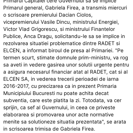
Primarul Capitalei cere Guvernului sa se implice
Primarul general, Gabriela Firea, a transmis miercuri
o scrisoare premierului Dacian Ciolos,
vicepremierului Vasile Dincu, ministrului Energiei,
Victor Vlad Grigorescu, si ministrului Finantelor
Publice, Anca Dragu, solicitandu-le sa se implice in
rezolvarea situatiei problematice dintre RADET si
ELCEN, a informat biroul de presa al Primariei. "Pe
termen scurt, stimate domnule prim-ministru, va rog
sa aveti in vedere gasirea unor solutii urgente pentru
a asigura necesarul financiar atat al RADET, cat si al
ELCEN SA, in vederea trecerii perioadei de iarna
2016-2017, cu precizarea ca in prezent Primaria
Municipiului Bucuresti nu poate achita decat
subventia, care este platita la zi. Totodata, va cer
sprijin, ca sef al Guvernului, in ceea ce priveste
elaborarea si promovarea unor acte normative
menite sa solutioneze situatia prezentata", se arata
in scrisoarea trimisa de Gabriela Firea.