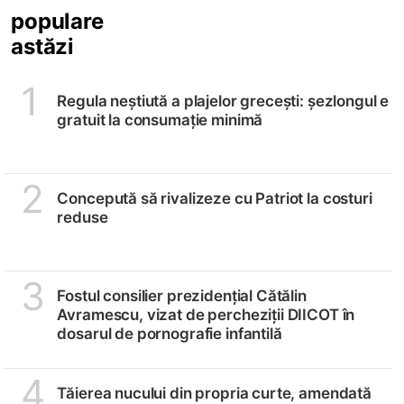
populare
astăzi
1
Regula neștiută a plajelor grecești: șezlongul e
gratuit la consumație minimă
2
Concepută să rivalizeze cu Patriot la costuri
reduse
3
Fostul consilier prezidențial Cătălin
Avramescu, vizat de percheziții DIICOT în
dosarul de pornografie infantilă
4
Tăierea nucului din propria curte, amendată