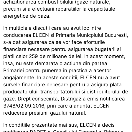
achizitionarea combustibilului (gaze naturale,
precum si a efectuarii reparatiilor la capacitatile
energetice de baza.
In multiplele discutii care au avut loc intre
conducerea ELCEN si Primaria Municpiului Bucuresti,
s-a dat asigurarea ca se vor face eforturile
financiare necesare pentru asigurarea bugetarii si
platii celor 259 de milioane de lei. In acest moment,
insa, nu este demarata o actiune din partea
Primariei pentru punerea in practica a acestor
angajamente. In aceste conditii, ELCEN nu a avut
sursele financiare necesare pentru a asigura plata
producatorului, transportatorului si distribuitorului de
gaze. Drept consecinta, Distrigaz a emis notificarea
3748/02.09.2016, prin care a anuntat ELCEN
reducerea presiunii gazului natural.
In conditiile prezentate mai sus, ELCEN a decis
notificarea RADET si Consiliului General al Primariei