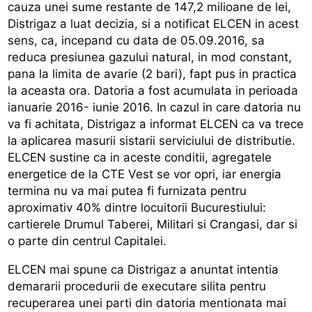
cauza unei sume restante de 147,2 milioane de lei,
Distrigaz a luat decizia, si a notificat ELCEN in acest
sens, ca, incepand cu data de 05.09.2016, sa
reduca presiunea gazului natural, in mod constant,
pana la limita de avarie (2 bari), fapt pus in practica
la aceasta ora. Datoria a fost acumulata in perioada
ianuarie 2016- iunie 2016. In cazul in care datoria nu
va fi achitata, Distrigaz a informat ELCEN ca va trece
la aplicarea masurii sistarii serviciului de distributie.
ELCEN sustine ca in aceste conditii, agregatele
energetice de la CTE Vest se vor opri, iar energia
termina nu va mai putea fi furnizata pentru
aproximativ 40% dintre locuitorii Bucurestiului:
cartierele Drumul Taberei, Militari si Crangasi, dar si
o parte din centrul Capitalei.
ELCEN mai spune ca Distrigaz a anuntat intentia
demararii procedurii de executare silita pentru
recuperarea unei parti din datoria mentionata mai