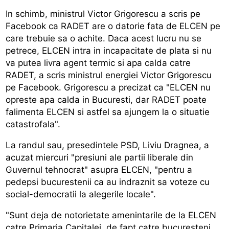
In schimb, ministrul Victor Grigorescu a scris pe
Facebook ca RADET are o datorie fata de ELCEN pe
care trebuie sa o achite. Daca acest lucru nu se
petrece, ELCEN intra in incapacitate de plata si nu
va putea livra agent termic si apa calda catre
RADET, a scris ministrul energiei Victor Grigorescu
pe Facebook. Grigorescu a precizat ca "ELCEN nu
opreste apa calda in Bucuresti, dar RADET poate
falimenta ELCEN si astfel sa ajungem la o situatie
catastrofala".
La randul sau, presedintele PSD, Liviu Dragnea, a
acuzat miercuri "presiuni ale partii liberale din
Guvernul tehnocrat" asupra ELCEN, "pentru a
pedepsi bucurestenii ca au indraznit sa voteze cu
social-democratii la alegerile locale".
"Sunt deja de notorietate amenintarile de la ELCEN
catre Primaria Capitalei, de fapt catre bucuresteni,