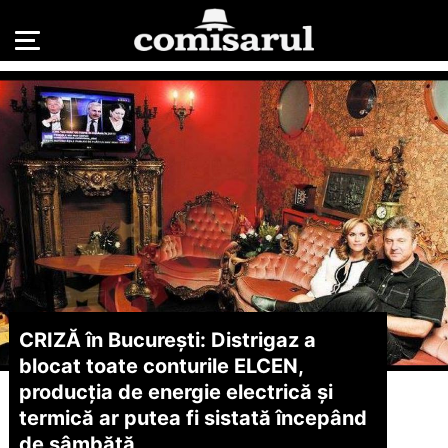
CRIZĂ în București: Distrigaz a
blocat toate conturile ELCEN,
producția de energie electrică și
termică ar putea fi sistată începând
de sâmbătă