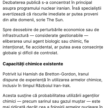
Dezbaterea publică s-a concentrat în principal
asupra programului nuclear iranian. Însă specialiștii
avertizează că riscurile imediate ar putea proveni
din alte domenii, scrie The Sun.
Spre deosebire de perturbările economice sau de
infrastructură — considerate gestionabile —
eliberarea unui agent biologic sau chimic, fie
intenționat, fie accidental, ar putea avea consecințe
globale și dificil de controlat.
Capacități chimice existente
Potrivit lui Hamish de Bretton-Gordon, Iranul
dispune de experiență în utilizarea armelor chimice,
inclusiv în timpul Războiul Iran-Irak.
Acesta susține că probabilitatea utilizării agenților
chimici — precum sarinul sau gazul muștar — este
mai ridicată decât cea a folosirii armelor nucleare în