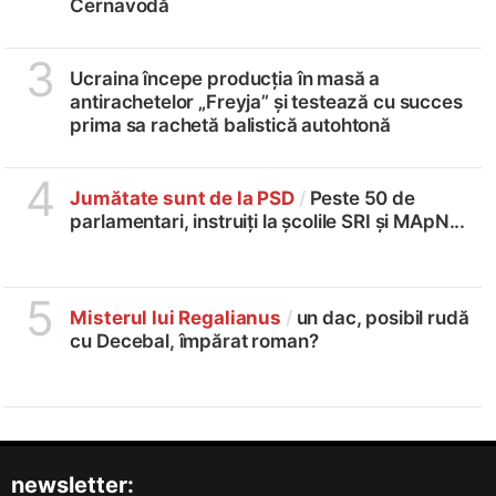
Cernavodă
3
Ucraina începe producția în masă a
antirachetelor „Freyja” și testează cu succes
prima sa rachetă balistică autohtonă
4
Jumătate sunt de la PSD
/
Peste 50 de
parlamentari, instruiți la școlile SRI și MApN...
5
Misterul lui Regalianus
/
un dac, posibil rudă
cu Decebal, împărat roman?
newsletter: