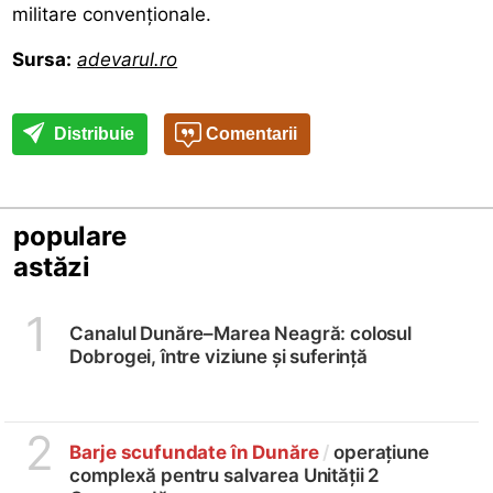
militare convenționale.
Sursa:
adevarul.ro
Distribuie
Comentarii
populare
astăzi
1
Canalul Dunăre–Marea Neagră: colosul
Dobrogei, între viziune și suferință
2
Barje scufundate în Dunăre
/
operațiune
complexă pentru salvarea Unității 2