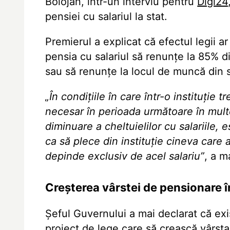
Bolojan, într-un interviu pentru
Digi24
pensiei cu salariul la stat.
Premierul a explicat că efectul legii 
pensia cu salariul să renunțe la 85% d
sau să renunțe la locul de muncă din s
„În condițiile în care într-o instituție
necesar în perioada următoare în multe 
diminuare a cheltuielilor cu salariile,
ca să plece din instituție cineva care 
depinde exclusiv de acel salariu”
, a m
Creșterea vârstei de pensionare î
Șeful Guvernului
a mai declarat că exis
proiect de lege care să crească vârst