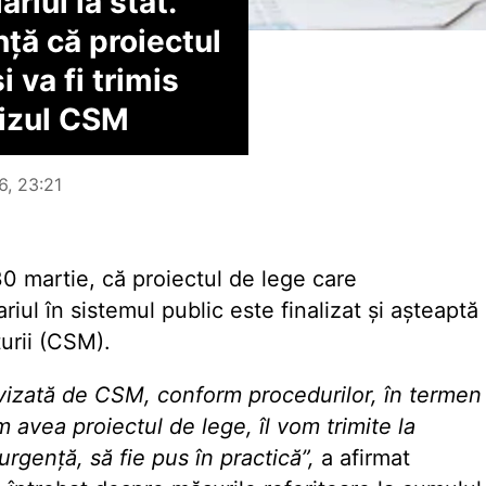
riul la stat.
ță că proiectul
i va fi trimis
vizul CSM
6, 23:21
 30 martie, că proiectul de lege care
ul în sistemul public este finalizat și așteaptă
turii (CSM).
avizată de CSM, conform procedurilor, în termen
 avea proiectul de lege, îl vom trimite la
rgență, să fie pus în practică”,
a afirmat