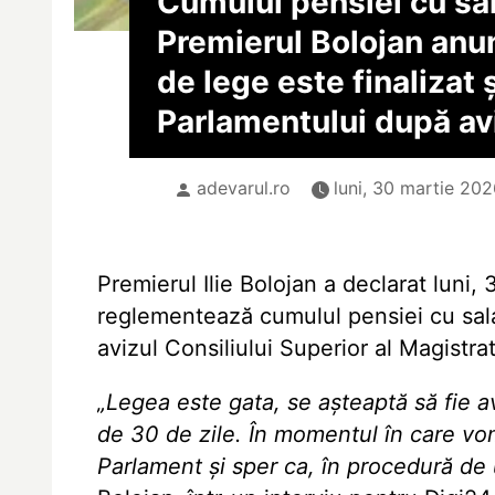
Cumulul pensiei cu sala
Premierul Bolojan anun
de lege este finalizat ș
Parlamentului după a
adevarul.ro
luni, 30 martie 202
Premierul Ilie Bolojan a declarat luni,
reglementează cumulul pensiei cu salari
avizul Consiliului Superior al Magistra
„Legea este gata, se așteaptă să fie 
de 30 de zile. În momentul în care vom
Parlament și sper ca, în procedură de u