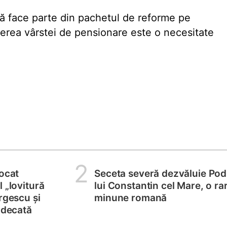
ă face parte din pachetul de reforme pe
șterea vârstei de pensionare este o necesitate
2
locat
Seceta severă dezvăluie Pod
 „lovitură
lui Constantin cel Mare, o ra
rgescu și
minune romană
judecată