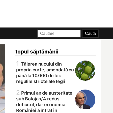
topul săptămânii
1
Tăierea nucului din
propria curte, amendată cu
până la 10.000 de lei:
regulile stricte ale legii
2
Primul an de austeritate
sub Bolojan/
A redus
deficitul, dar economia
României a intrat în