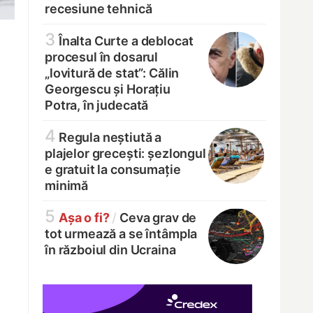
recesiune tehnică
3
Înalta Curte a deblocat
procesul în dosarul
„lovitură de stat”: Călin
Georgescu și Horațiu
Potra, în judecată
4
Regula neștiută a
plajelor grecești: șezlongul
e gratuit la consumație
minimă
5
Așa o fi?
/
Ceva grav de
tot urmează a se întâmpla
în războiul din Ucraina