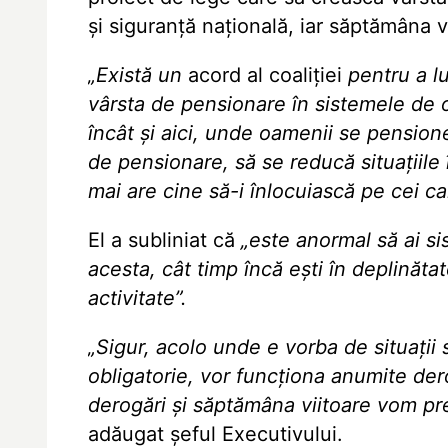
și siguranță națională, iar săptămâna v
„Există un
acord al coaliției
pentru a l
vârsta de pensionare în sistemele de or
încât și aici, unde oamenii se pension
de pensionare, să se reducă situațiile
mai are cine să-i înlocuiască pe cei ca
El a subliniat că
„este anormal să ai s
acesta, cât timp încă ești în deplinăta
activitate”.
„Sigur, acolo unde e vorba de situații 
obligatorie, vor funcționa anumite der
derogări și săptămâna viitoare vom pr
adăugat șeful Executivului.