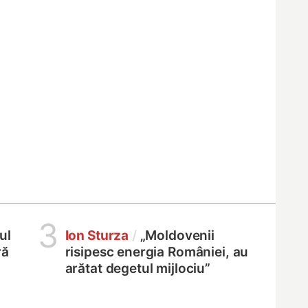
3
ul
Ion Sturza
/
„Moldovenii
ră
risipesc energia României, au
arătat degetul mijlociu”