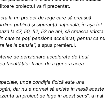
iitoare proiectul va fi prezentat.
ucra la un proiect de lege care să crească
dine publică și siguranță națională, în așa fel
ează la 47, 50, 52, 53 de ani, să crească vârsta
 în care te poți pensiona accelerat, pentru că nu
re ies la pensie”,
a spus premierul.
isteme de pensionare accelerate de tipul
tea facultăților fizice de a genera acea
speciale, unde condiția fizică este una
ogări, dar nu e normal să existe în masă aceste
ezenta un proiect de lege în acest sens
”, a mai