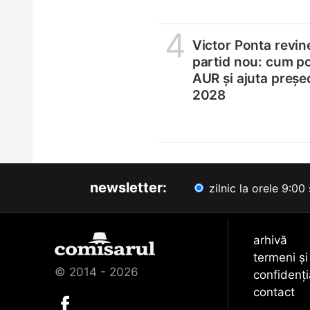
4
Victor Ponta revin
partid nou: cum p
AUR și ajuta președ
2028
newsletter:
zilnic la orele 9:00 
arhivă
termeni și
© 2014 - 2026
confidenți
contact