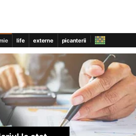
mie
life
externe
picanterii