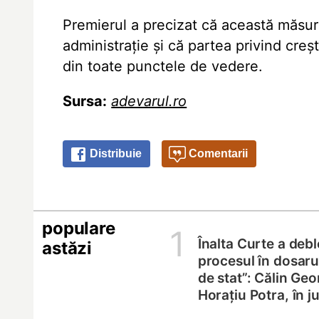
Premierul a precizat că această măsur
administrație și că partea privind cre
din toate punctele de vedere.
Sursa:
adevarul.ro
Distribuie
Comentarii
populare
1
Înalta Curte a deb
astăzi
procesul în dosarul
de stat”: Călin Geo
Horațiu Potra, în 