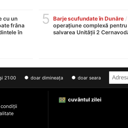
5
e cu un
Barje scufundate în Dunăre
/
oate frâna
operațiune complexă pentru
intele în
salvarea Unității 2 Cernavod
și 21:00
doar dimineața
doar seara
cuvântul zilei
 condiții
alitate