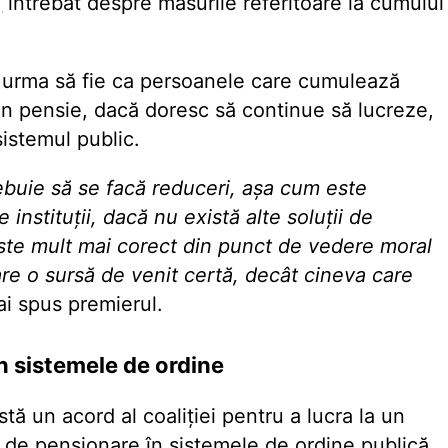
,
întrebat despre măsurile referitoare la cumulul
ar urma să fie ca persoanele care cumulează
in pensie, dacă doresc să continue să lucreze,
istemul public.
 trebuie să se facă reduceri, așa cum este
instituții, dacă nu există alte soluții de
 este mult mai corect din punct de vedere moral
are o sursă de venit certă, decât cineva care
ai spus premierul.
n sistemele de ordine
tă un acord al coaliției pentru a lucra la un
a de pensionare în sistemele de ordine publică