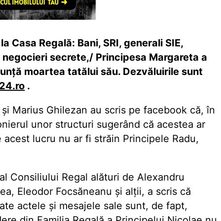
 la Casa Regală: Bani, SRI, generali SIE,
 şi negocieri secrete,/ Principesa Margareta a
nunţă moartea tatălui său. Dezvăluirile sunt
x24.ro
.
 și Marius Ghilezan au scris pe facebook că, în
nierul unor structuri sugerând că acestea ar
e acest lucru nu ar fi străin Principele Radu,
l Consiliului Regal alături de Alexandru
a, Eleodor Focsăneanu și alții, a scris că
oate actele și mesajele sale sunt, de fapt,
udere din Familia Regală a Principelui Nicolae nu