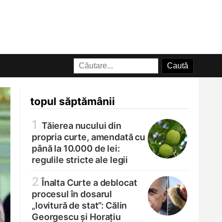
topul săptămânii
1
Tăierea nucului din
propria curte, amendată cu
până la 10.000 de lei:
regulile stricte ale legii
2
Înalta Curte a deblocat
procesul în dosarul
„lovitură de stat”: Călin
Georgescu și Horațiu