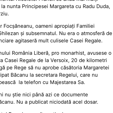
ta la nunta Principesei Margareta cu Radu Duda,
ziu.
or Focșăneanu, oameni apropiați Familiei
s Ghilezan și subsemnatul. Nu era o atmosferă de
inciare agitaseră mult culisele Casei Regale.
anului România Liberă, pro monarhist, avusese o
a Casei Regale de la Versoix, 20 de kilometri
gă pe Rege să nu aprobe căsătoria Margaretei
 țipat Băcanu la secretara Regelui, care nu
bească la telefon cu Majestarea Sa.
eni nu știe nici până azi ce documente
anu. Nu a publicat niciodată acel dosar.