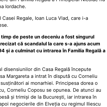
na Iordache.
l Casei Regale, Ioan Luca Vlad, care i-a
cese.
e timp de peste un deceniu a fost singurul
 precizat că scandalul la care s-a ajuns acum
94 și a culminat cu intrarea în Familia Regală a
l disensiunilor din Casa Regală începute
sa Margareta a intrat în dispută cu Corneliu
susținători ai monarhiei. Principesa dorea o
escu, Corneliu Coposu se opunea. De atunci au
esă și trimiși de la București, iar intrarea în
poi negocierile din Elveția cu regimul Iliescu