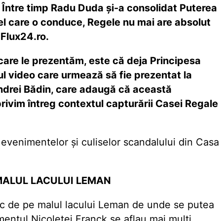
.
Între timp Radu Duda și-a consolidat Puterea
el care o conduce, Regele nu mai are absolut
 Flux24.ro.
care le prezentăm, este că deja Principesa
ul video care urmează să fie prezentat la
ndrei Bădin, care adaugă că această
rivim întreg contextul capturării Casei Regale
evenimentelor și culiselor scandalului din Casa
 MALUL LACULUI LEMAN
loc de pe malul lacului Leman de unde se putea
ntul Nicoletei Franck se aflau mai mulți