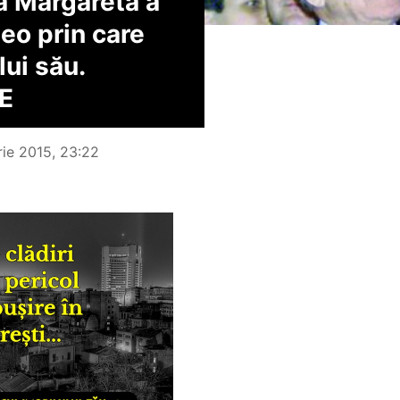
a Margareta a
deo prin care
ui său.
E
ie 2015, 23:22