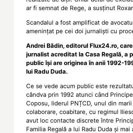
ar fi semnat de Rege, a susținut Roxa
Scandalul a fost amplificat de avocatu
amenințat pe cei doi jurnaliști cu pro
Andrei Bădin, editorul Flux24.ro, car
jurnalist acreditat la Casa Regală, a
public își are originea în anii 1992-19
lui Radu Duda.
Ce se vede acum public este rezultatu
cândva prin 1992 atunci când Principe
Coposu, liderul PNȚCD, unul din marii 
colaborare, coabitare, cu regimul Ili
avut loc contacte discrete între Princip
Familia Regală a lui Radu Duda și mai a