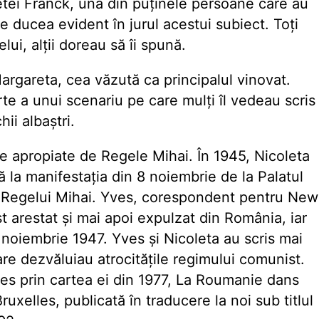
etei Franck, una din puținele persoane care au
e ducea evident în jurul acestui subiect. Toți
lui, alţii doreau să îi spună.
argareta, cea văzută ca principalul vinovat.
te a unui scenariu pe care mulți îl vedeau scris
ii albaștri.
e apropiate de Regele Mihai. În 1945, Nicoleta
ă la manifestația din 8 noiembrie de la Palatul
a Regelui Mihai. Yves, corespondent pentru New
 arestat și mai apoi expulzat din România, iar
n noiembrie 1947. Yves și Nicoleta au scris mai
are dezvăluiau atrocitățile regimului comunist.
es prin cartea ei din 1977, La Roumanie dans
uxelles, publicată în traducere la noi sub titlul