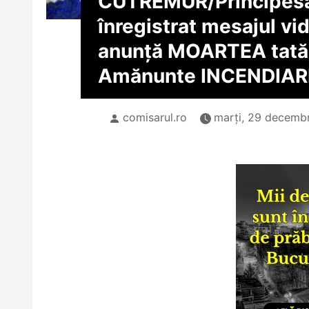
CUTREMUR/
Principes
înregistrat mesajul vi
anunţă MOARTEA tatăl
Amănunte INCENDIAR
comisarul.ro
marți, 29 decembr