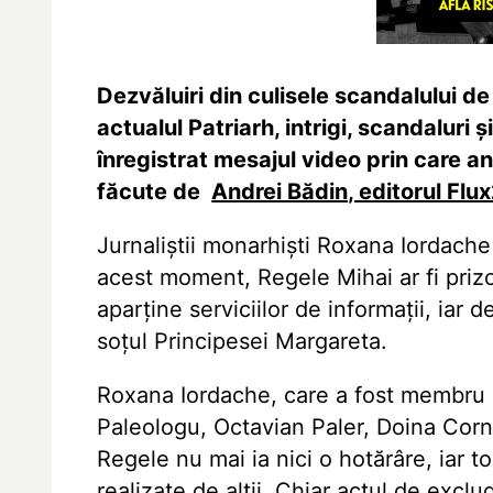
Dezvăluiri din culisele scandalului de
actualul Patriarh, intrigi, scandaluri
înregistrat mesajul video prin care a
făcute de
Andrei Bădin, editorul Flu
Jurnaliștii monarhiști Roxana Iordache
acest moment, Regele Mihai ar fi prizo
aparține serviciilor de informații, iar d
soţul Principesei Margareta.
Roxana Iordache, care a fost membru a
Paleologu, Octavian Paler, Doina Corne
Regele nu mai ia nici o hotărâre, iar t
realizate de alții. Chiar actul de excl