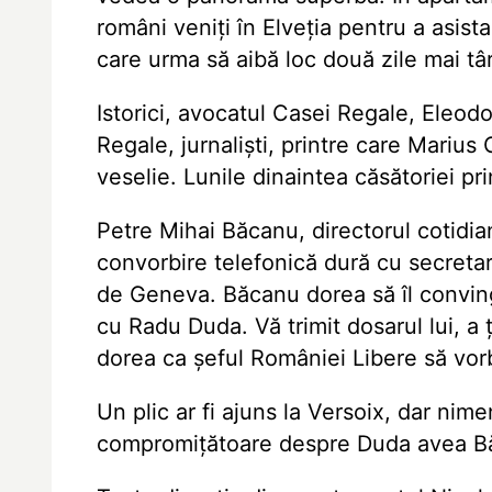
români veniți în Elveția pentru a asis
care urma să aibă loc două zile mai târ
Istorici, avocatul Casei Regale, Eleod
Regale, jurnaliști, printre care Mariu
veselie. Lunile dinaintea căsătoriei pr
Petre Mihai Băcanu, directorul cotidi
convorbire telefonică dură cu secretar
de Geneva. Băcanu dorea să îl convin
cu Radu Duda. Vă trimit dosarul lui, a
dorea ca șeful României Libere să vor
Un plic ar fi ajuns la Versoix, dar nim
compromițătoare despre Duda avea Băc