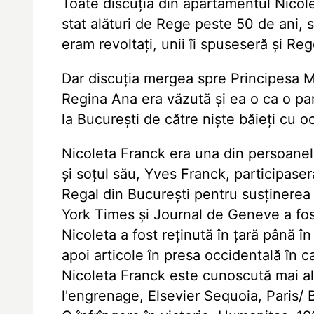
Toate discuția din apartamentul Nicol
stat alături de Rege peste 50 de ani, s
eram revoltați, unii îi spuseseră și Rege
Dar discuția mergea spre Principesa M
Regina Ana era văzută și ea o ca o par
la București de către niște băieți cu och
Nicoleta Franck era una din persoanel
și soțul său, Yves Franck, participaser
Regal din București pentru susținere
York Times și Journal de Geneve a fost
Nicoleta a fost reținută în țară până î
apoi articole în presa occidentală în c
Nicoleta Franck este cunoscută mai al
l'engrenage, Elsevier Sequoia, Paris/ Br