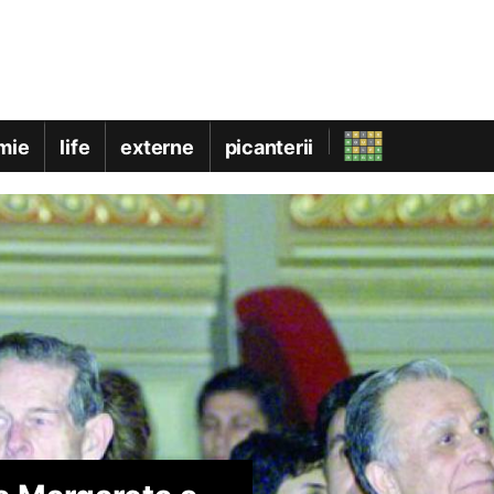
mie
life
externe
picanterii