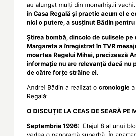
au alungat mulți din monarhiștii vechi
în Casa Regală și practic acum el e c
nici o putere, a susținut Bădin pentru
Ştirea bombă, dincolo de culisele pe 
Margareta a înregistrat în TVR mesaj
moartea Regelui Mihai, precizează A
informaţie nu are relevanţă dacă nu p
de către forţe străine ei.
Andrei Bădin a realizat o
cronologie
a 
Regală:
O DISCUȚIE LA CEAS DE SEARĂ PE
Septembrie 1996:
Etajul 8 al unui b
vedea o panoramă superbă. În apartame