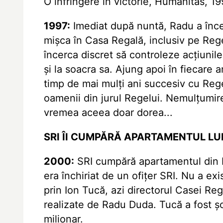
O înfrîngere în victorie, Humanitas, 1
1997:
Imediat după nuntă, Radu a încerc
mișca în Casa Regală, inclusiv pe Rege
încerca discret să controleze acțiuni
și la soacra sa. Ajung apoi în fiecare 
timp de mai mulți ani succesiv cu Reg
oamenii din jurul Regelui. Nemulțumir
vremea aceea doar dorea...
SRI ÎI CUMPĂRĂ APARTAMENTUL LU
2000:
SRI cumpără apartamentul din B
era închiriat de un ofițer SRI. Nu a exis
prin Ion Tucă, azi directorul Casei Reg
realizate de Radu Duda. Tucă a fost ș
milionar.