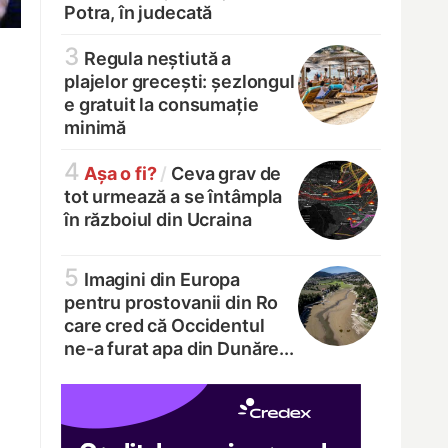
Potra, în judecată
3
Regula neștiută a
plajelor grecești: șezlongul
e gratuit la consumație
minimă
4
Așa o fi?
/
Ceva grav de
tot urmează a se întâmpla
în războiul din Ucraina
5
Imagini din Europa
pentru prostovanii din Ro
care cred că Occidentul
ne-a furat apa din Dunăre...