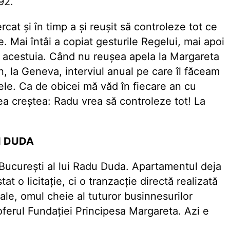
992.
at și în timp a și reușit să controleze tot ce
. Mai întâi a copiat gesturile Regelui, mai apoi
le acestuia. Când nu reușea apela la Margareta
an, la Geneva, interviul anual pe care îl făceam
ele. Ca de obicei mă văd în fiecare an cu
ea creștea: Radu vrea să controleze tot! La
I DUDA
ucurești al lui Radu Duda. Apartamentul deja
tat o licitație, ci o tranzacție directă realizată
ale, omul cheie al tuturor businnesurilor
oferul Fundației Principesa Margareta. Azi e