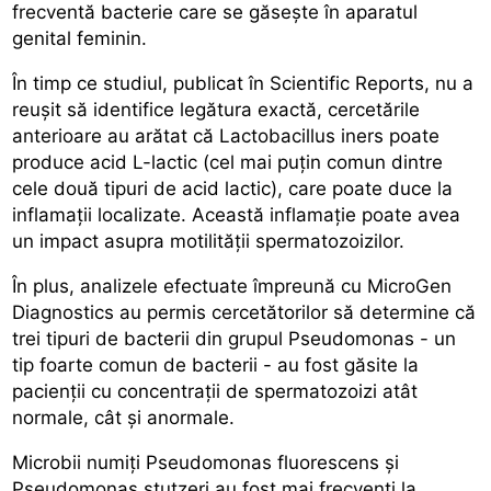
frecventă bacterie care se găsește în aparatul
genital feminin.
În timp ce studiul, publicat în Scientific Reports, nu a
reușit să identifice legătura exactă, cercetările
anterioare au arătat că Lactobacillus iners poate
produce acid L-lactic (cel mai puțin comun dintre
cele două tipuri de acid lactic), care poate duce la
inflamații localizate. Această inflamație poate avea
un impact asupra motilității spermatozoizilor.
În plus, analizele efectuate împreună cu MicroGen
Diagnostics au permis cercetătorilor să determine că
trei tipuri de bacterii din grupul Pseudomonas - un
tip foarte comun de bacterii - au fost găsite la
pacienții cu concentrații de spermatozoizi atât
normale, cât și anormale.
Microbii numiți Pseudomonas fluorescens și
Pseudomonas stutzeri au fost mai frecvenți la