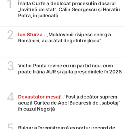
1
Înalta Curte a deblocat procesul în dosarul
„lovitură de stat”: Călin Georgescu și Horațiu
Potra, în judecată
2
Ion Sturza
/
„Moldovenii risipesc energia
României, au arătat degetul mijlociu”
3
Victor Ponta revine cu un partid nou: cum
poate frâna AUR și ajuta președintele în 2028
4
Devastator mesaj!
/
Fost judecător suprem
acuză Curtea de Apel București de „sabotaj”
în cazul Negoiță
5
Bulgaria înregistrează exporturi record de