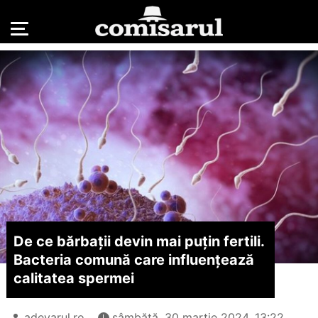
De ce bărbații devin mai puțin fertili.
Bacteria comună care influențează
calitatea spermei
adevarul.ro
sâmbătă, 30 martie 2024, 13:22