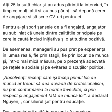
Alți 25 la sută chiar și-au adus părinții la interviuri, în
timp ce mulți alții și-au pus părinții să depună cereri
de angajare și să scrie CV-uri pentru ei.
Pentru a-și spori șansele de a fi angajați, angajatorii
au subliniat că unele dintre calitățile principale pe
care le caută includ inițiativa și o atitudine pozitivă.
De asemenea, managerii au pus preț pe experiența
în lumea reală, fie prin stagii, fie prin locuri de muncă
și, într-o mai mică măsură, pe o prezență adecvată
pe rețelele sociale și pe evitarea discuțiilor politice.
„Absolvenții recenți care își încep primul loc de
muncă ar trebui să dea dovadă de profesionalism,
nu prin conformarea la norme învechite, ci prin
respect și angajament față de munca lor”
, a declarat
Nguyen, , consilierul șef pentru educație.
Deși angajatorii ezită în prezent să angajeze