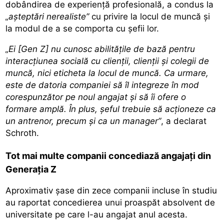
dobândirea de experiență profesională, a condus la
„așteptări nerealiste”
cu privire la locul de muncă și
la modul de a se comporta cu șefii lor.
„Ei [Gen Z] nu cunosc abilitățile de bază pentru
interacțiunea socială cu clienții, clienții și colegii de
muncă, nici eticheta la locul de muncă. Ca urmare,
este de datoria companiei să îl integreze în mod
corespunzător pe noul angajat și să îi ofere o
formare amplă. În plus, șeful trebuie să acționeze ca
un antrenor, precum și ca un manager”
, a declarat
Schroth.
Tot mai multe companii concediază angajați din
Generația Z
Aproximativ șase din zece companii incluse în studiu
au raportat concedierea unui proaspăt absolvent de
universitate pe care l-au angajat anul acesta.