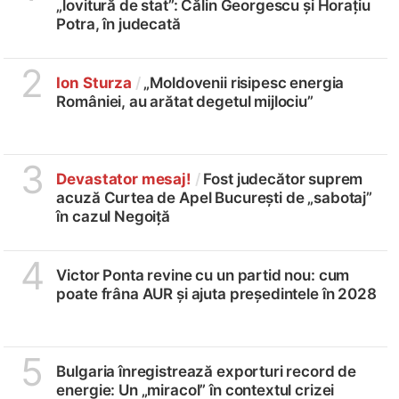
„lovitură de stat”: Călin Georgescu și Horațiu
Potra, în judecată
2
Ion Sturza
/
„Moldovenii risipesc energia
României, au arătat degetul mijlociu”
3
Devastator mesaj!
/
Fost judecător suprem
acuză Curtea de Apel București de „sabotaj”
în cazul Negoiță
4
Victor Ponta revine cu un partid nou: cum
poate frâna AUR și ajuta președintele în 2028
5
Bulgaria înregistrează exporturi record de
energie: Un „miracol” în contextul crizei