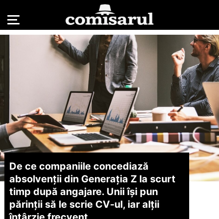
De ce companiile concediază
absolvenții din Generația Z la scurt
timp după angajare. Unii își pun
părinții să le scrie CV-ul, iar alții
întârzie frecvent