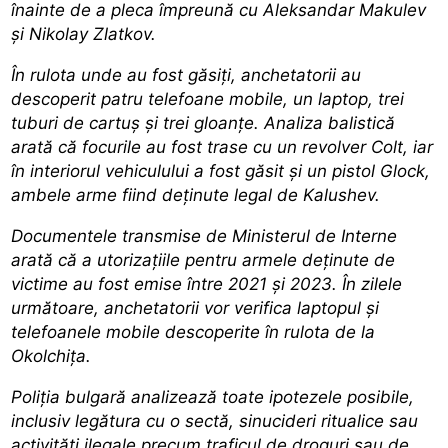
înainte de a pleca împreună cu Aleksandar Makulev
și Nikolay Zlatkov.
În rulota unde au fost găsiți, anchetatorii au
descoperit patru telefoane mobile, un laptop, trei
tuburi de cartuș și trei gloanțe. Analiza balistică
arată că focurile au fost trase cu un revolver Colt, iar
în interiorul vehiculului a fost găsit și un pistol Glock,
ambele arme fiind deținute legal de Kalushev.
Documentele transmise de Ministerul de Interne
arată că a
utorizațiile pentru armele deținute de
victime
au fost emise între 2021 și 2023. În zilele
următoare, anchetatorii vor verifica laptopul și
telefoanele mobile descoperite în rulota de la
Okolchiţa.
Poliția bulgară analizează toate ipotezele posibile,
inclusiv legătura cu o sectă, sinucideri ritualice sau
activități ilegale precum traficul de droguri sau de