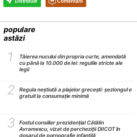
Distribuie
Comentarii
populare
astăzi
1
Tăierea nucului din propria curte, amendată
cu până la 10.000 de lei: regulile stricte ale
legii
2
Regula neștiută a plajelor grecești: șezlongul e
gratuit la consumație minimă
3
Fostul consilier prezidențial Cătălin
Avramescu, vizat de percheziții DIICOT în
dosarul de pornografie infantilă