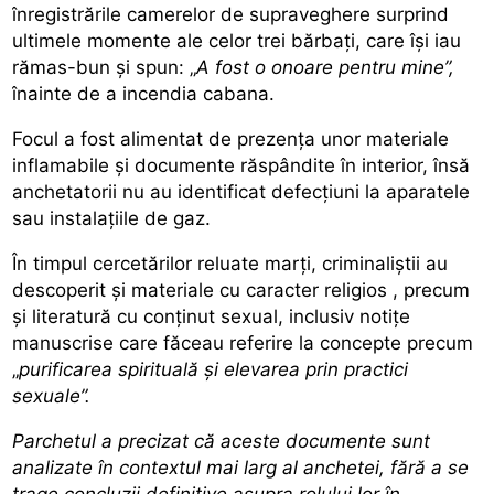
înregistrările camerelor de supraveghere surprind
ultimele momente ale celor trei bărbați, care își iau
rămas-bun și spun: „
A fost o onoare pentru mine”,
înainte de a incendia cabana.
Focul a fost alimentat de prezența unor materiale
inflamabile și documente răspândite în interior, însă
anchetatorii nu au identificat defecțiuni la aparatele
sau instalațiile de gaz.
În timpul cercetărilor reluate marți,
criminaliștii au
descoperit și materiale cu caracter religios
, precum
și literatură cu conținut sexual, inclusiv notițe
manuscrise care făceau referire la concepte precum
„
purificarea spirituală și elevarea prin practici
sexuale”.
Parchetul a precizat că aceste documente sunt
analizate în contextul mai larg al anchetei, fără a se
trage concluzii definitive asupra rolului lor în